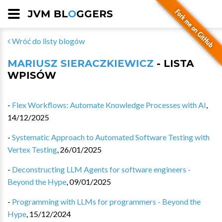
JVM BL
O
GGERS
Wróć do listy blogów
MARIUSZ SIERACZKIEWICZ
- LISTA
WPISÓW
-
Flex Workflows: Automate Knowledge Processes with AI
,
14/12/2025
-
Systematic Approach to Automated Software Testing with
Vertex Testing
,
26/01/2025
-
Deconstructing LLM Agents for software engineers -
Beyond the Hype
,
09/01/2025
-
Programming with LLMs for programmers - Beyond the
Hype
,
15/12/2024