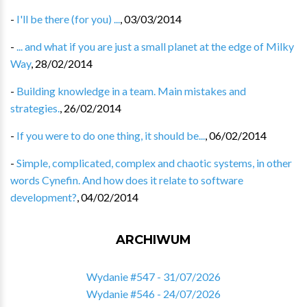
-
I'll be there (for you) ...
,
03/03/2014
-
... and what if you are just a small planet at the edge of Milky
Way
,
28/02/2014
-
Building knowledge in a team. Main mistakes and
strategies.
,
26/02/2014
-
If you were to do one thing, it should be...
,
06/02/2014
-
Simple, complicated, complex and chaotic systems, in other
words Cynefin. And how does it relate to software
development?
,
04/02/2014
ARCHIWUM
Wydanie #547 - 31/07/2026
Wydanie #546 - 24/07/2026