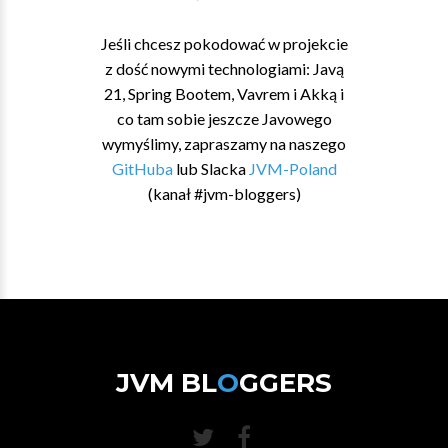
Jeśli chcesz pokodować w projekcie
z dość nowymi technologiami: Javą
21, Spring Bootem, Vavrem i Akką i
co tam sobie jeszcze Javowego
wymyślimy, zapraszamy na naszego
GitHuba
lub Slacka
JVM-Poland
(kanał #jvm-bloggers)
JVM BL
O
GGERS