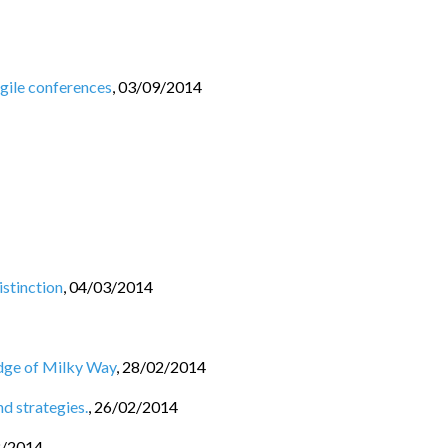
gile conferences
,
03/09/2014
istinction
,
04/03/2014
e edge of Milky Way
,
28/02/2014
d strategies.
,
26/02/2014
2/2014