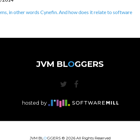
ms, in other words Cynefin. And how does it relate to software
JVM BL
O
GGERS
hosted by
JVM BL
O
GGERS ©
2026
All Rights Reserved