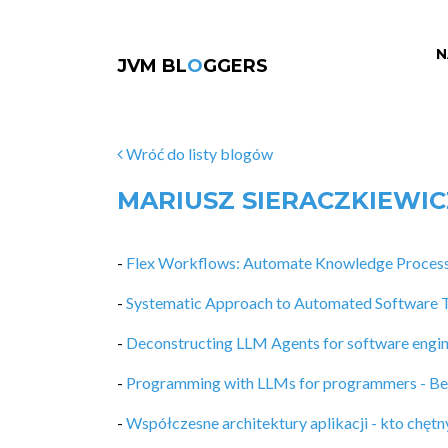
N
JVM BL
O
GGERS
Wróć do listy blogów
MARIUSZ SIERACZKIEWIC
-
Flex Workflows: Automate Knowledge Process
-
Systematic Approach to Automated Software Te
-
Deconstructing LLM Agents for software engin
-
Programming with LLMs for programmers - B
-
Współczesne architektury aplikacji - kto chętn