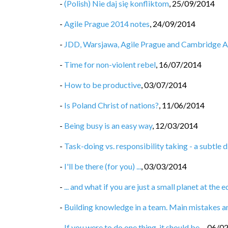
-
(Polish) Nie daj się konfliktom
,
25/09/2014
-
Agile Prague 2014 notes
,
24/09/2014
-
JDD, Warsjawa, Agile Prague and Cambridge A
-
Time for non-violent rebel
,
16/07/2014
-
How to be productive
,
03/07/2014
-
Is Poland Christ of nations?
,
11/06/2014
-
Being busy is an easy way
,
12/03/2014
-
Task-doing vs. responsibility taking - a subtle d
-
I'll be there (for you) ...
,
03/03/2014
-
... and what if you are just a small planet at th
-
Building knowledge in a team. Main mistakes an
-
If you were to do one thing, it should be...
,
06/0