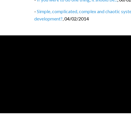
-
Simple, complicated, complex and chaotic syste
development?
,
04/02/2014