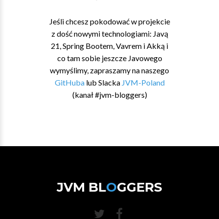
Jeśli chcesz pokodować w projekcie
z dość nowymi technologiami: Javą
21, Spring Bootem, Vavrem i Akką i
co tam sobie jeszcze Javowego
wymyślimy, zapraszamy na naszego
GitHuba
lub Slacka
JVM-Poland
(kanał #jvm-bloggers)
JVM BL
O
GGERS