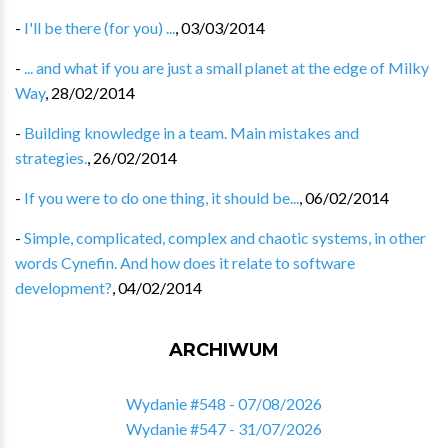
-
I'll be there (for you) ...
,
03/03/2014
-
... and what if you are just a small planet at the edge of Milky
Way
,
28/02/2014
-
Building knowledge in a team. Main mistakes and
strategies.
,
26/02/2014
-
If you were to do one thing, it should be...
,
06/02/2014
-
Simple, complicated, complex and chaotic systems, in other
words Cynefin. And how does it relate to software
development?
,
04/02/2014
ARCHIWUM
Wydanie #548 - 07/08/2026
Wydanie #547 - 31/07/2026