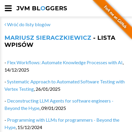
JVM BL
O
GGERS
Wróć do listy blogów
MARIUSZ SIERACZKIEWICZ
- LISTA
WPISÓW
-
Flex Workflows: Automate Knowledge Processes with AI
,
14/12/2025
-
Systematic Approach to Automated Software Testing with
Vertex Testing
,
26/01/2025
-
Deconstructing LLM Agents for software engineers -
Beyond the Hype
,
09/01/2025
-
Programming with LLMs for programmers - Beyond the
Hype
,
15/12/2024