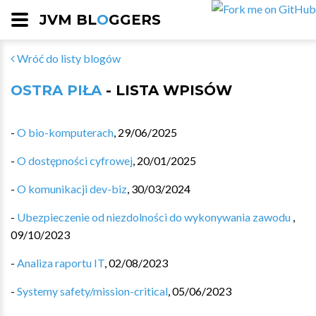
JVM BL
O
GGERS
Wróć do listy blogów
OSTRA PIŁA
- LISTA WPISÓW
-
O bio-komputerach
,
29/06/2025
-
O dostępności cyfrowej
,
20/01/2025
-
O komunikacji dev-biz
,
30/03/2024
-
Ubezpieczenie od niezdolności do wykonywania zawodu
,
09/10/2023
-
Analiza raportu IT
,
02/08/2023
-
Systemy safety/mission-critical
,
05/06/2023