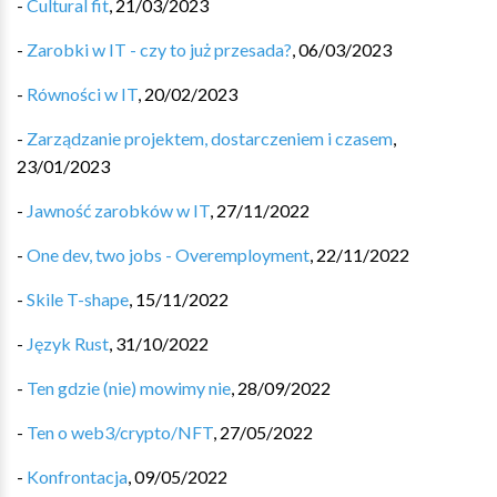
-
Cultural fit
,
21/03/2023
-
Zarobki w IT - czy to już przesada?
,
06/03/2023
-
Równości w IT
,
20/02/2023
-
Zarządzanie projektem, dostarczeniem i czasem
,
23/01/2023
-
Jawność zarobków w IT
,
27/11/2022
-
One dev, two jobs - Overemployment
,
22/11/2022
-
Skile T-shape
,
15/11/2022
-
Język Rust
,
31/10/2022
-
Ten gdzie (nie) mowimy nie
,
28/09/2022
-
Ten o web3/crypto/NFT
,
27/05/2022
-
Konfrontacja
,
09/05/2022