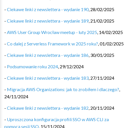
-
Ciekawe linki z newslettera - wydanie 190
,
28/02/2025
-
Ciekawe linki z newslettera - wydanie 189
,
21/02/2025
-
AWS User Group Wrocław meetup - luty 2025
,
14/02/2025
-
Co dalej z Serverless Framework w 2025 roku?
,
01/02/2025
-
Ciekawe linki z newslettera - wydanie 186
,
30/01/2025
-
Podsumowanie roku 2024
,
29/12/2024
-
Ciekawe linki z newslettera - wydanie 183
,
27/11/2024
-
Migracja AWS Organizations: jak to zrobiłem i dlaczego?
,
24/11/2024
-
Ciekawe linki z newslettera - wydanie 182
,
20/11/2024
-
Uproszczona konfiguracja profili SSO w AWS CLI za
pomocą sesji SSO
,
15/11/2024