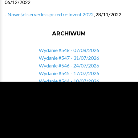
06/12/2022
-
Nowości serverless przed re:Invent 2022
,
28/11/2022
ARCHIWUM
Wydanie #548 - 07/08/2026
Wydanie #547 - 31/07/2026
Wydanie #546 - 24/07/2026
Wydanie #545 - 17/07/2026
Wydanie #544 - 10/07/2026
Zobacz pełne archiwum
ZNALAZŁEŚ COŚ INTERESUJĄCEGO?
Pomóż nam tworzyć sekcję Varia i podziel się ciekawymi
treściami!