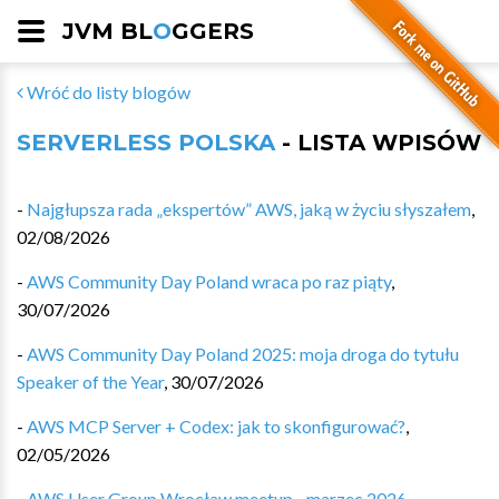
JVM BL
O
GGERS
Wróć do listy blogów
SERVERLESS POLSKA
- LISTA WPISÓW
-
Najgłupsza rada „ekspertów” AWS, jaką w życiu słyszałem
,
02/08/2026
-
AWS Community Day Poland wraca po raz piąty
,
30/07/2026
-
AWS Community Day Poland 2025: moja droga do tytułu
Speaker of the Year
,
30/07/2026
-
AWS MCP Server + Codex: jak to skonfigurować?
,
02/05/2026
-
AWS User Group Wrocław meetup - marzec 2026
,