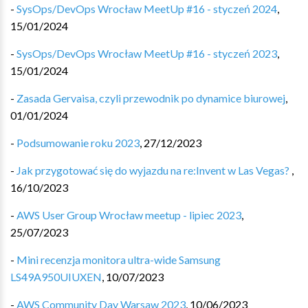
-
SysOps/DevOps Wrocław MeetUp #16 - styczeń 2024
,
15/01/2024
-
SysOps/DevOps Wrocław MeetUp #16 - styczeń 2023
,
15/01/2024
-
Zasada Gervaisa, czyli przewodnik po dynamice biurowej
,
01/01/2024
-
Podsumowanie roku 2023
,
27/12/2023
-
Jak przygotować się do wyjazdu na re:Invent w Las Vegas? ️
,
16/10/2023
-
AWS User Group Wrocław meetup - lipiec 2023
,
25/07/2023
-
Mini recenzja monitora ultra-wide Samsung
LS49A950UIUXEN
,
10/07/2023
-
AWS Community Day Warsaw 2023
,
10/06/2023