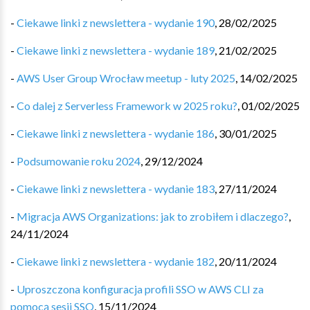
-
Ciekawe linki z newslettera - wydanie 190
,
28/02/2025
-
Ciekawe linki z newslettera - wydanie 189
,
21/02/2025
-
AWS User Group Wrocław meetup - luty 2025
,
14/02/2025
-
Co dalej z Serverless Framework w 2025 roku?
,
01/02/2025
-
Ciekawe linki z newslettera - wydanie 186
,
30/01/2025
-
Podsumowanie roku 2024
,
29/12/2024
-
Ciekawe linki z newslettera - wydanie 183
,
27/11/2024
-
Migracja AWS Organizations: jak to zrobiłem i dlaczego?
,
24/11/2024
-
Ciekawe linki z newslettera - wydanie 182
,
20/11/2024
-
Uproszczona konfiguracja profili SSO w AWS CLI za
pomocą sesji SSO
,
15/11/2024