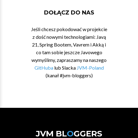
DOŁĄCZ DO NAS
Jeśli chcesz pokodować w projekcie
z dość nowymi technologiami: Javą
21, Spring Bootem, Vavrem i Akką i
co tam sobie jeszcze Javowego
wymyślimy, zapraszamy na naszego
GitHuba
lub Slacka
JVM-Poland
(kanał #jvm-bloggers)
JVM BL
O
GGERS