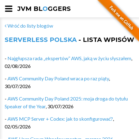
JVM BL
O
GGERS
Wróć do listy blogów
SERVERLESS POLSKA
- LISTA WPISÓW
-
Najgłupsza rada „ekspertów” AWS, jaką w życiu słyszałem
,
02/08/2026
-
AWS Community Day Poland wraca po raz piąty
,
30/07/2026
-
AWS Community Day Poland 2025: moja droga do tytułu
Speaker of the Year
,
30/07/2026
-
AWS MCP Server + Codex: jak to skonfigurować?
,
02/05/2026
-
AWS User Group Wrocław meetup - marzec 2026
,