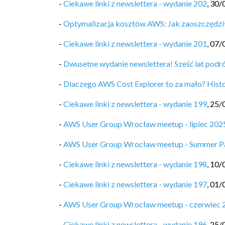
-
Ciekawe linki z newslettera - wydanie 202
,
30/
-
Optymalizacja kosztów AWS: Jak zaoszczędzi
-
Ciekawe linki z newslettera - wydanie 201
,
07/
-
Dwusetne wydanie newslettera! Sześć lat pod
-
Dlaczego AWS Cost Explorer to za mało? Hist
-
Ciekawe linki z newslettera - wydanie 199
,
25/
-
AWS User Group Wrocław meetup - lipiec 202
-
AWS User Group Wrocław meetup - Summer P
-
Ciekawe linki z newslettera - wydanie 198
,
10/
-
Ciekawe linki z newslettera - wydanie 197
,
01/
-
AWS User Group Wrocław meetup - czerwiec 
-
Ciekawe linki z newslettera - wydanie 196
,
25/