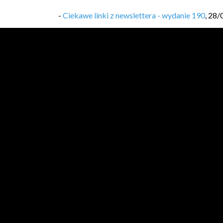
-
Ciekawe linki z newslettera - wydanie 190
,
28/
-
Ciekawe linki z newslettera - wydanie 189
,
21/
-
AWS User Group Wrocław meetup - luty 2025
,
-
Co dalej z Serverless Framework w 2025 roku?
-
Ciekawe linki z newslettera - wydanie 186
,
30/
-
Podsumowanie roku 2024
,
29/12/2024