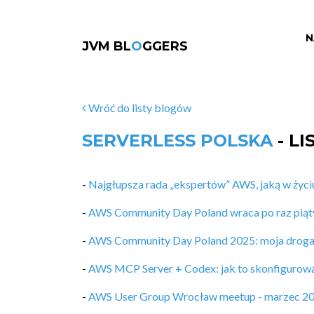
N
JVM BL
O
GGERS
Wróć do listy blogów
SERVERLESS POLSKA
- L
-
Najgłupsza rada „ekspertów” AWS, jaką w życi
-
AWS Community Day Poland wraca po raz piąt
-
AWS Community Day Poland 2025: moja droga d
-
AWS MCP Server + Codex: jak to skonfigurow
-
AWS User Group Wrocław meetup - marzec 2