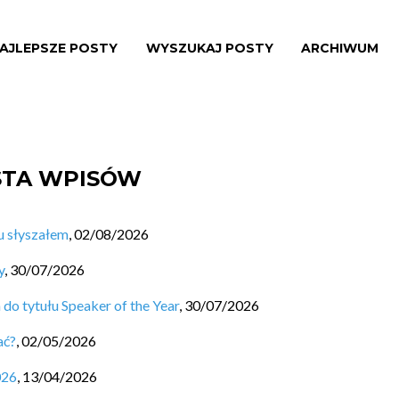
AJLEPSZE POSTY
WYSZUKAJ POSTY
ARCHIWUM
ISTA WPISÓW
u słyszałem
,
02/08/2026
y
,
30/07/2026
o tytułu Speaker of the Year
,
30/07/2026
ać?
,
02/05/2026
026
,
13/04/2026