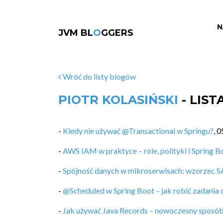
N
JVM BL
O
GGERS
Wróć do listy blogów
PIOTR KOLASIŃSKI
- LIS
-
Kiedy nie używać @Transactional w Springu?
,
0
-
AWS IAM w praktyce – role, polityki i Spring B
-
Spójność danych w mikroserwisach: wzorzec 
-
@Scheduled w Spring Boot – jak robić zadania 
-
Jak używać Java Records – nowoczesny sposó