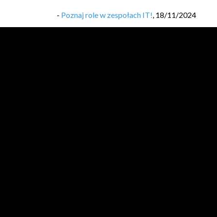
-
Poznaj role w zespołach IT!
,
18/11/2024
-
Wprowadzenie do metodyki Scrum
,
04/11/20
-
#18 Jak Zostać Programistą: Pierwsza praca. C
-
#17 Jak Zostać Programistą: Pierwsza praca. D
-
#16 Jak Zostać Programistą: Jak wygląda roz
-
#15 Jak Zostać programistą: Jak napisać dobr