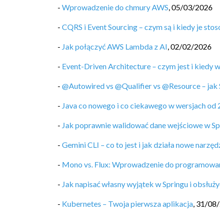
-
Wprowadzenie do chmury AWS
,
05/03/2026
-
CQRS i Event Sourcing – czym są i kiedy je sto
-
Jak połączyć AWS Lambda z AI
,
02/02/2026
-
Event-Driven Architecture – czym jest i kiedy 
-
@Autowired vs @Qualifier vs @Resource – jak 
-
Java co nowego i co ciekawego w wersjach od 
-
Jak poprawnie walidować dane wejściowe w Sp
-
Gemini CLI – co to jest i jak działa nowe narz
-
Mono vs. Flux: Wprowadzenie do programowa
-
Jak napisać własny wyjątek w Springu i obsłuży
-
Kubernetes – Twoja pierwsza aplikacja
,
31/08