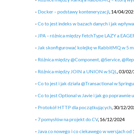
-
Docker – podstawy konteneryzacji
,
14/04/202
-
Co to jest indeks w bazach danych i jak wpływ
-
JPA – różnica między FetchType LAZY a EAGE
-
Jak skonfigurować kolejkę w RabbitMQ w 5 m
-
Różnica między @Component, @Service, @Repos
-
Różnica między JOIN a UNION w SQL
,
03/02/
-
Co to jest i jak działa @Transactional w Spring
-
Co to jest Optional w Javie i jak go poprawnie
-
Protokół HTTP dla początkujących
,
30/12/20
-
7 pomysłów na projekt do CV
,
16/12/2024
-
Java co nowego i co ciekawego w wersjach od 