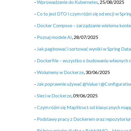
-
Wprowadzenie do Kubernetes
,
25/08/2025
-
Co to jest DTO i czym różni się od encji w Spri
-
Docker Compose – zarządzanie wieloma kont
-
Poznaj modele AI
,
28/07/2025
-
Jak paginować i sortować wyniki w Spring Data
-
Dockerfile – wszystko o budowaniu własnych
-
Wolumeny w Dockerze
,
30/06/2025
-
Jak poprawnie używać @Value i @Configuratio
-
Sieci w Dockerze
,
09/06/2025
-
Czym różni się MapStruct od klasycznych map
-
Podstawy pracy z Dockerem oraz repozytori
-
Różnice między Kafką a RabbitMQ – którą wy