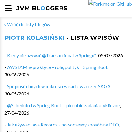
JVM BL
O
GGERS
Wróć do listy blogów
PIOTR KOLASIŃSKI
- LISTA WPISÓW
-
Kiedy nie używać @Transactional w Springu?
,
05/07/2026
-
AWS IAM w praktyce – role, polityki i Spring Boot
,
30/06/2026
-
Spójność danych w mikroserwisach: wzorzec SAGA
,
30/05/2026
-
@Scheduled w Spring Boot – jak robić zadania cykliczne
,
27/04/2026
-
Jak używać Java Records – nowoczesny sposób na DTO
,
18/04/2026