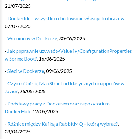
21/07/2025
-
Dockerfile – wszystko o budowaniu własnych obrazów
,
07/07/2025
-
Wolumeny w Dockerze
,
30/06/2025
-
Jak poprawnie używać @Value i @ConfigurationProperties
w Spring Boot?
,
16/06/2025
-
Sieci w Dockerze
,
09/06/2025
-
Czym różni się MapStruct od klasycznych mapperów w
Javie?
,
26/05/2025
-
Podstawy pracy z Dockerem oraz repozytorium
DockerHub
,
12/05/2025
-
Różnice między Kafką a RabbitMQ – którą wybrać?
,
28/04/2025