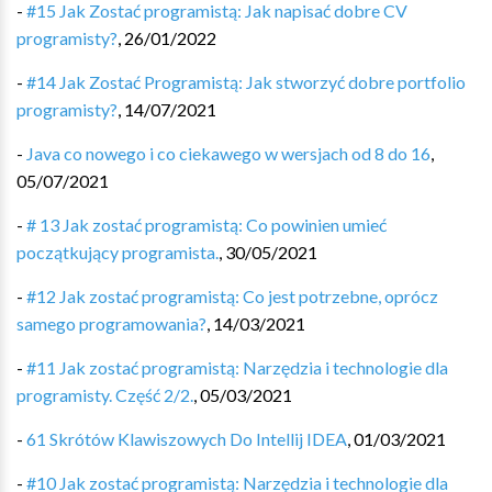
-
#15 Jak Zostać programistą: Jak napisać dobre CV
programisty?
,
26/01/2022
-
#14 Jak Zostać Programistą: Jak stworzyć dobre portfolio
programisty?
,
14/07/2021
-
Java co nowego i co ciekawego w wersjach od 8 do 16
,
05/07/2021
-
# 13 Jak zostać programistą: Co powinien umieć
początkujący programista.
,
30/05/2021
-
#12 Jak zostać programistą: Co jest potrzebne, oprócz
samego programowania?
,
14/03/2021
-
#11 Jak zostać programistą: Narzędzia i technologie dla
programisty. Część 2/2.
,
05/03/2021
-
61 Skrótów Klawiszowych Do Intellij IDEA
,
01/03/2021
-
#10 Jak zostać programistą: Narzędzia i technologie dla