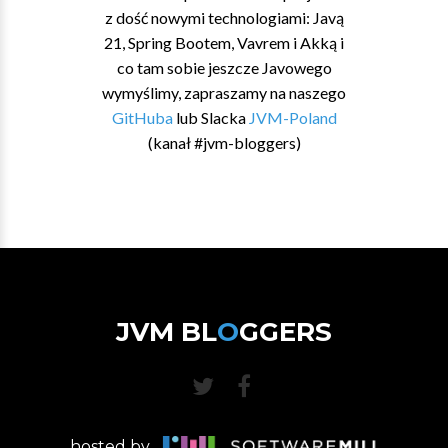
z dość nowymi technologiami: Javą
21, Spring Bootem, Vavrem i Akką i
co tam sobie jeszcze Javowego
wymyślimy, zapraszamy na naszego
GitHuba
lub Slacka
JVM-Poland
(kanał #jvm-bloggers)
JVM BL
O
GGERS
hosted by