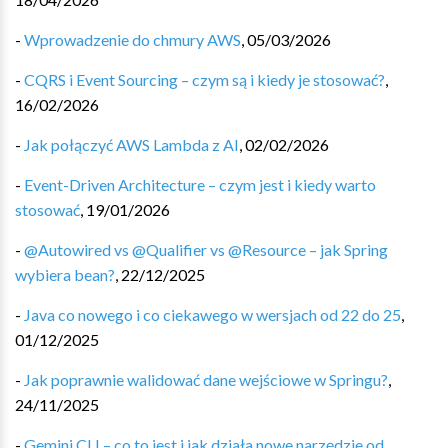
-
Wprowadzenie do chmury AWS
,
05/03/2026
-
CQRS i Event Sourcing – czym są i kiedy je stosować?
,
16/02/2026
-
Jak połączyć AWS Lambda z AI
,
02/02/2026
-
Event-Driven Architecture – czym jest i kiedy warto
stosować
,
19/01/2026
-
@Autowired vs @Qualifier vs @Resource – jak Spring
wybiera bean?
,
22/12/2025
-
Java co nowego i co ciekawego w wersjach od 22 do 25
,
01/12/2025
-
Jak poprawnie walidować dane wejściowe w Springu?
,
24/11/2025
-
Gemini CLI – co to jest i jak działa nowe narzędzie od