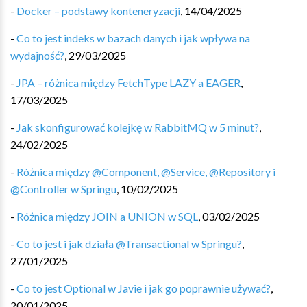
-
Docker – podstawy konteneryzacji
,
14/04/2025
-
Co to jest indeks w bazach danych i jak wpływa na
wydajność?
,
29/03/2025
-
JPA – różnica między FetchType LAZY a EAGER
,
17/03/2025
-
Jak skonfigurować kolejkę w RabbitMQ w 5 minut?
,
24/02/2025
-
Różnica między @Component, @Service, @Repository i
@Controller w Springu
,
10/02/2025
-
Różnica między JOIN a UNION w SQL
,
03/02/2025
-
Co to jest i jak działa @Transactional w Springu?
,
27/01/2025
-
Co to jest Optional w Javie i jak go poprawnie używać?
,
20/01/2025