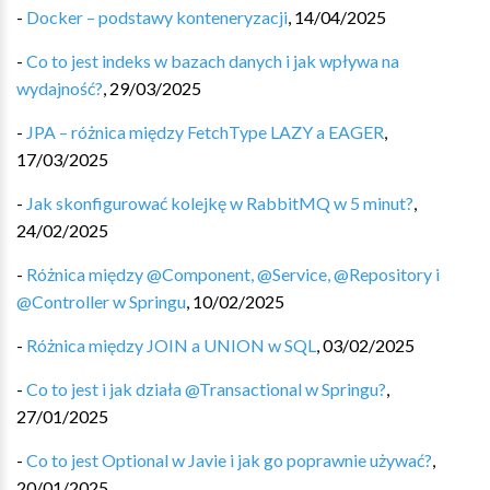
-
Docker – podstawy konteneryzacji
,
14/04/2025
-
Co to jest indeks w bazach danych i jak wpływa na
wydajność?
,
29/03/2025
-
JPA – różnica między FetchType LAZY a EAGER
,
17/03/2025
-
Jak skonfigurować kolejkę w RabbitMQ w 5 minut?
,
24/02/2025
-
Różnica między @Component, @Service, @Repository i
@Controller w Springu
,
10/02/2025
-
Różnica między JOIN a UNION w SQL
,
03/02/2025
-
Co to jest i jak działa @Transactional w Springu?
,
27/01/2025
-
Co to jest Optional w Javie i jak go poprawnie używać?
,
20/01/2025