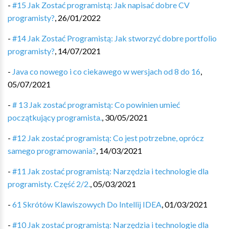
-
#15 Jak Zostać programistą: Jak napisać dobre CV
programisty?
,
26/01/2022
-
#14 Jak Zostać Programistą: Jak stworzyć dobre portfolio
programisty?
,
14/07/2021
-
Java co nowego i co ciekawego w wersjach od 8 do 16
,
05/07/2021
-
# 13 Jak zostać programistą: Co powinien umieć
początkujący programista.
,
30/05/2021
-
#12 Jak zostać programistą: Co jest potrzebne, oprócz
samego programowania?
,
14/03/2021
-
#11 Jak zostać programistą: Narzędzia i technologie dla
programisty. Część 2/2.
,
05/03/2021
-
61 Skrótów Klawiszowych Do Intellij IDEA
,
01/03/2021
-
#10 Jak zostać programistą: Narzędzia i technologie dla