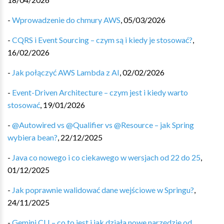
-
Wprowadzenie do chmury AWS
,
05/03/2026
-
CQRS i Event Sourcing – czym są i kiedy je stosować?
,
16/02/2026
-
Jak połączyć AWS Lambda z AI
,
02/02/2026
-
Event-Driven Architecture – czym jest i kiedy warto
stosować
,
19/01/2026
-
@Autowired vs @Qualifier vs @Resource – jak Spring
wybiera bean?
,
22/12/2025
-
Java co nowego i co ciekawego w wersjach od 22 do 25
,
01/12/2025
-
Jak poprawnie walidować dane wejściowe w Springu?
,
24/11/2025
-
Gemini CLI – co to jest i jak działa nowe narzędzie od