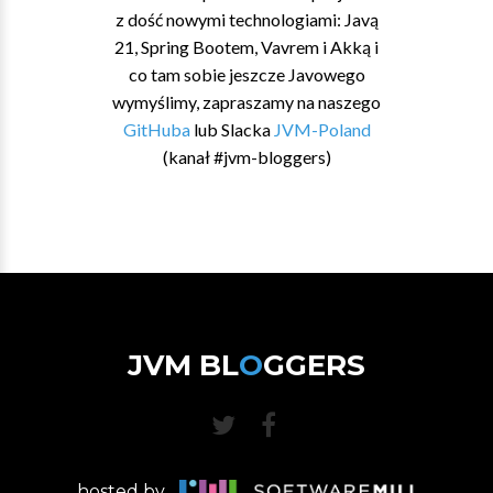
z dość nowymi technologiami: Javą
21, Spring Bootem, Vavrem i Akką i
co tam sobie jeszcze Javowego
wymyślimy, zapraszamy na naszego
GitHuba
lub Slacka
JVM-Poland
(kanał #jvm-bloggers)
JVM BL
O
GGERS
hosted by