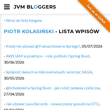
JVM BL
O
GGERS
Wróć do listy blogów
PIOTR KOLASIŃSKI
- LISTA WPISÓW
-
Kiedy nie używać @Transactional w Springu?
,
05/07/2026
-
AWS IAM w praktyce – role, polityki i Spring Boot
,
30/06/2026
-
Spójność danych w mikroserwisach: wzorzec SAGA
,
30/05/2026
-
@Scheduled w Spring Boot – jak robić zadania cykliczne
,
27/04/2026
-
Jak używać Java Records – nowoczesny sposób na DTO
,
18/04/2026