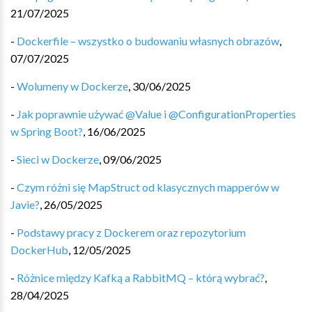
21/07/2025
-
Dockerfile – wszystko o budowaniu własnych obrazów
,
07/07/2025
-
Wolumeny w Dockerze
,
30/06/2025
-
Jak poprawnie używać @Value i @ConfigurationProperties
w Spring Boot?
,
16/06/2025
-
Sieci w Dockerze
,
09/06/2025
-
Czym różni się MapStruct od klasycznych mapperów w
Javie?
,
26/05/2025
-
Podstawy pracy z Dockerem oraz repozytorium
DockerHub
,
12/05/2025
-
Różnice między Kafką a RabbitMQ – którą wybrać?
,
28/04/2025