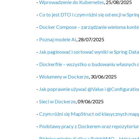
-
Wprowadzenie do Kubernetes
,
25/08/2025
-
Co to jest DTO i czym różni się od encji w Spri
-
Docker Compose – zarządzanie wieloma kont
-
Poznaj modele AI
,
28/07/2025
-
Jak paginować i sortować wyniki w Spring Data
-
Dockerfile – wszystko o budowaniu własnych
-
Wolumeny w Dockerze
,
30/06/2025
-
Jak poprawnie używać @Value i @Configuratio
-
Sieci w Dockerze
,
09/06/2025
-
Czym różni się MapStruct od klasycznych map
-
Podstawy pracy z Dockerem oraz repozytori
-
Różnice między Kafką a RabbitMQ – którą wy