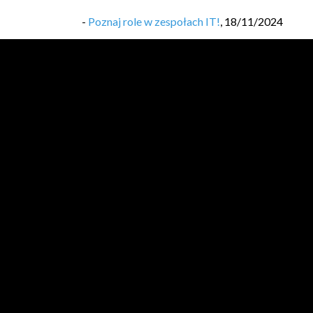
-
Poznaj role w zespołach IT!
,
18/11/2024
-
Wprowadzenie do metodyki Scrum
,
04/11/20
-
#18 Jak Zostać Programistą: Pierwsza praca. C
-
#17 Jak Zostać Programistą: Pierwsza praca. D
-
#16 Jak Zostać Programistą: Jak wygląda roz
-
#15 Jak Zostać programistą: Jak napisać dobr