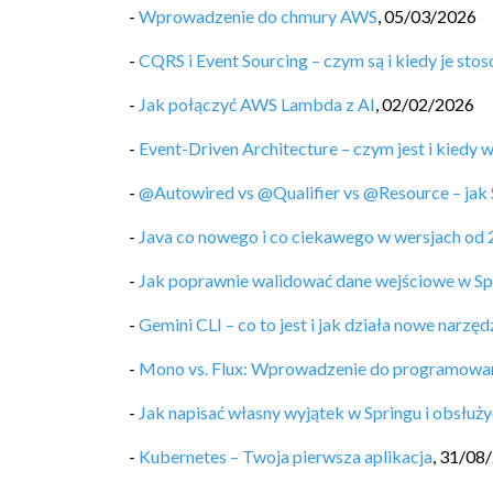
-
Wprowadzenie do chmury AWS
,
05/03/2026
-
CQRS i Event Sourcing – czym są i kiedy je sto
-
Jak połączyć AWS Lambda z AI
,
02/02/2026
-
Event-Driven Architecture – czym jest i kiedy 
-
@Autowired vs @Qualifier vs @Resource – jak 
-
Java co nowego i co ciekawego w wersjach od 
-
Jak poprawnie walidować dane wejściowe w Sp
-
Gemini CLI – co to jest i jak działa nowe narz
-
Mono vs. Flux: Wprowadzenie do programowa
-
Jak napisać własny wyjątek w Springu i obsłuży
-
Kubernetes – Twoja pierwsza aplikacja
,
31/08