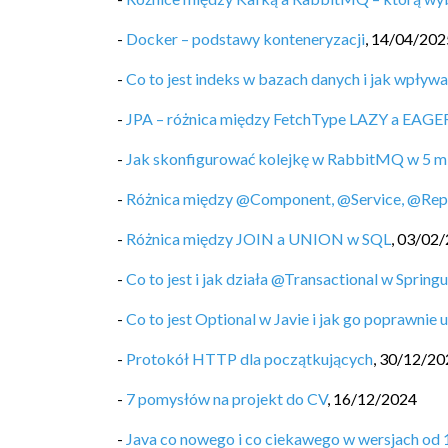
-
Docker – podstawy konteneryzacji
,
14/04/202
-
Co to jest indeks w bazach danych i jak wpływ
-
JPA – różnica między FetchType LAZY a EAGE
-
Jak skonfigurować kolejkę w RabbitMQ w 5 m
-
Różnica między @Component, @Service, @Repos
-
Różnica między JOIN a UNION w SQL
,
03/02/
-
Co to jest i jak działa @Transactional w Spring
-
Co to jest Optional w Javie i jak go poprawnie
-
Protokół HTTP dla początkujących
,
30/12/20
-
7 pomysłów na projekt do CV
,
16/12/2024
-
Java co nowego i co ciekawego w wersjach od 