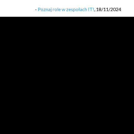
-
Poznaj role w zespołach IT!
,
18/11/2024
-
Wprowadzenie do metodyki Scrum
,
04/11/20
-
#18 Jak Zostać Programistą: Pierwsza praca. C
-
#17 Jak Zostać Programistą: Pierwsza praca. D
-
#16 Jak Zostać Programistą: Jak wygląda roz
-
#15 Jak Zostać programistą: Jak napisać dobr