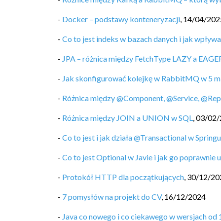
-
Docker – podstawy konteneryzacji
,
14/04/202
-
Co to jest indeks w bazach danych i jak wpływ
-
JPA – różnica między FetchType LAZY a EAGE
-
Jak skonfigurować kolejkę w RabbitMQ w 5 m
-
Różnica między @Component, @Service, @Repos
-
Różnica między JOIN a UNION w SQL
,
03/02/
-
Co to jest i jak działa @Transactional w Spring
-
Co to jest Optional w Javie i jak go poprawnie
-
Protokół HTTP dla początkujących
,
30/12/20
-
7 pomysłów na projekt do CV
,
16/12/2024
-
Java co nowego i co ciekawego w wersjach od 