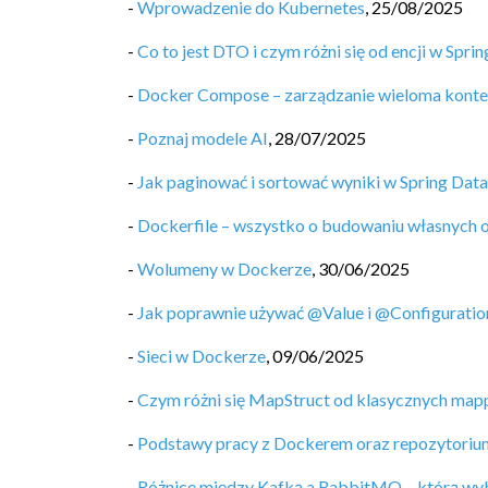
-
Wprowadzenie do Kubernetes
,
25/08/2025
-
Co to jest DTO i czym różni się od encji w Spri
-
Docker Compose – zarządzanie wieloma kont
-
Poznaj modele AI
,
28/07/2025
-
Jak paginować i sortować wyniki w Spring Data
-
Dockerfile – wszystko o budowaniu własnych
-
Wolumeny w Dockerze
,
30/06/2025
-
Jak poprawnie używać @Value i @Configuratio
-
Sieci w Dockerze
,
09/06/2025
-
Czym różni się MapStruct od klasycznych map
-
Podstawy pracy z Dockerem oraz repozytori
-
Różnice między Kafką a RabbitMQ – którą wy