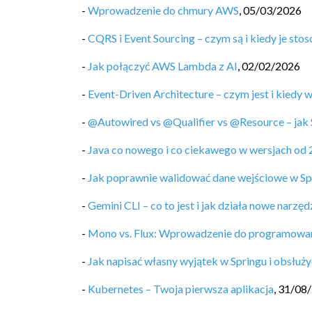
-
Wprowadzenie do chmury AWS
,
05/03/2026
-
CQRS i Event Sourcing – czym są i kiedy je sto
-
Jak połączyć AWS Lambda z AI
,
02/02/2026
-
Event-Driven Architecture – czym jest i kiedy 
-
@Autowired vs @Qualifier vs @Resource – jak 
-
Java co nowego i co ciekawego w wersjach od 
-
Jak poprawnie walidować dane wejściowe w Sp
-
Gemini CLI – co to jest i jak działa nowe narz
-
Mono vs. Flux: Wprowadzenie do programowa
-
Jak napisać własny wyjątek w Springu i obsłuży
-
Kubernetes – Twoja pierwsza aplikacja
,
31/08