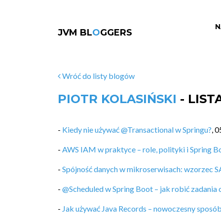
N
JVM BL
O
GGERS
Wróć do listy blogów
PIOTR KOLASIŃSKI
- LIS
-
Kiedy nie używać @Transactional w Springu?
,
0
-
AWS IAM w praktyce – role, polityki i Spring B
-
Spójność danych w mikroserwisach: wzorzec 
-
@Scheduled w Spring Boot – jak robić zadania 
-
Jak używać Java Records – nowoczesny sposó