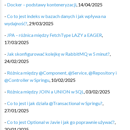
-
Docker – podstawy konteneryzacji
,
14/04/2025
-
Co to jest indeks w bazach danych i jak wpływa na
wydajność?
,
29/03/2025
-
JPA – różnica między FetchType LAZY a EAGER
,
17/03/2025
-
Jak skonfigurować kolejkę w RabbitMQ w 5 minut?
,
24/02/2025
-
Różnica między @Component, @Service, @Repository i
@Controller w Springu
,
10/02/2025
-
Różnica między JOIN a UNION w SQL
,
03/02/2025
-
Co to jest i jak działa @Transactional w Springu?
,
27/01/2025
-
Co to jest Optional w Javie i jak go poprawnie używać?
,
20/01/2025