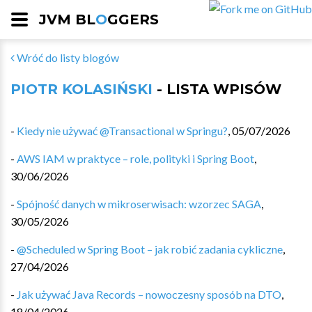
JVM BL
O
GGERS
Wróć do listy blogów
PIOTR KOLASIŃSKI
- LISTA WPISÓW
-
Kiedy nie używać @Transactional w Springu?
,
05/07/2026
-
AWS IAM w praktyce – role, polityki i Spring Boot
,
30/06/2026
-
Spójność danych w mikroserwisach: wzorzec SAGA
,
30/05/2026
-
@Scheduled w Spring Boot – jak robić zadania cykliczne
,
27/04/2026
-
Jak używać Java Records – nowoczesny sposób na DTO
,
18/04/2026