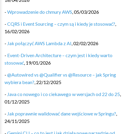
-
Wprowadzenie do chmury AWS
,
05/03/2026
-
CQRS i Event Sourcing – czym są i kiedy je stosować?
,
16/02/2026
-
Jak połączyć AWS Lambda z AI
,
02/02/2026
-
Event-Driven Architecture – czym jest i kiedy warto
stosować
,
19/01/2026
-
@Autowired vs @Qualifier vs @Resource – jak Spring
wybiera bean?
,
22/12/2025
-
Java co nowego i co ciekawego w wersjach od 22 do 25
,
01/12/2025
-
Jak poprawnie walidować dane wejściowe w Springu?
,
24/11/2025
-
Gemini CLI – co to jest i jak działa nowe narzędzie od