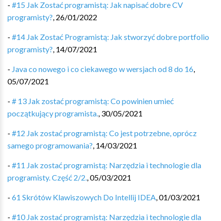
-
#15 Jak Zostać programistą: Jak napisać dobre CV
programisty?
,
26/01/2022
-
#14 Jak Zostać Programistą: Jak stworzyć dobre portfolio
programisty?
,
14/07/2021
-
Java co nowego i co ciekawego w wersjach od 8 do 16
,
05/07/2021
-
# 13 Jak zostać programistą: Co powinien umieć
początkujący programista.
,
30/05/2021
-
#12 Jak zostać programistą: Co jest potrzebne, oprócz
samego programowania?
,
14/03/2021
-
#11 Jak zostać programistą: Narzędzia i technologie dla
programisty. Część 2/2.
,
05/03/2021
-
61 Skrótów Klawiszowych Do Intellij IDEA
,
01/03/2021
-
#10 Jak zostać programistą: Narzędzia i technologie dla