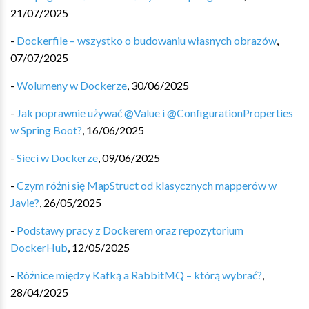
21/07/2025
-
Dockerfile – wszystko o budowaniu własnych obrazów
,
07/07/2025
-
Wolumeny w Dockerze
,
30/06/2025
-
Jak poprawnie używać @Value i @ConfigurationProperties
w Spring Boot?
,
16/06/2025
-
Sieci w Dockerze
,
09/06/2025
-
Czym różni się MapStruct od klasycznych mapperów w
Javie?
,
26/05/2025
-
Podstawy pracy z Dockerem oraz repozytorium
DockerHub
,
12/05/2025
-
Różnice między Kafką a RabbitMQ – którą wybrać?
,
28/04/2025