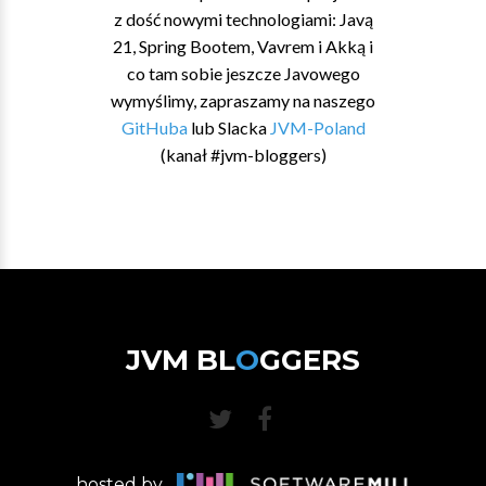
z dość nowymi technologiami: Javą
21, Spring Bootem, Vavrem i Akką i
co tam sobie jeszcze Javowego
wymyślimy, zapraszamy na naszego
GitHuba
lub Slacka
JVM-Poland
(kanał #jvm-bloggers)
JVM BL
O
GGERS
hosted by