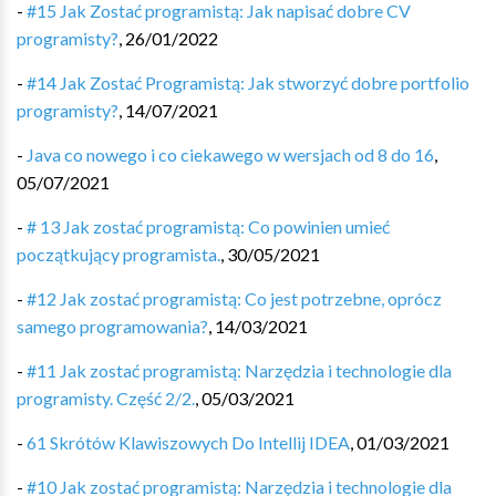
-
#15 Jak Zostać programistą: Jak napisać dobre CV
programisty?
,
26/01/2022
-
#14 Jak Zostać Programistą: Jak stworzyć dobre portfolio
programisty?
,
14/07/2021
-
Java co nowego i co ciekawego w wersjach od 8 do 16
,
05/07/2021
-
# 13 Jak zostać programistą: Co powinien umieć
początkujący programista.
,
30/05/2021
-
#12 Jak zostać programistą: Co jest potrzebne, oprócz
samego programowania?
,
14/03/2021
-
#11 Jak zostać programistą: Narzędzia i technologie dla
programisty. Część 2/2.
,
05/03/2021
-
61 Skrótów Klawiszowych Do Intellij IDEA
,
01/03/2021
-
#10 Jak zostać programistą: Narzędzia i technologie dla