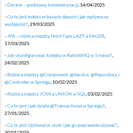
-
Docker – podstawy konteneryzacji
,
14/04/2025
-
Co to jest indeks w bazach danych i jak wpływa na
wydajność?
,
29/03/2025
-
JPA – różnica między FetchType LAZY a EAGER
,
17/03/2025
-
Jak skonfigurować kolejkę w RabbitMQ w 5 minut?
,
24/02/2025
-
Różnica między @Component, @Service, @Repository i
@Controller w Springu
,
10/02/2025
-
Różnica między JOIN a UNION w SQL
,
03/02/2025
-
Co to jest i jak działa @Transactional w Springu?
,
27/01/2025
-
Co to jest Optional w Javie i jak go poprawnie używać?
,
20/01/2025