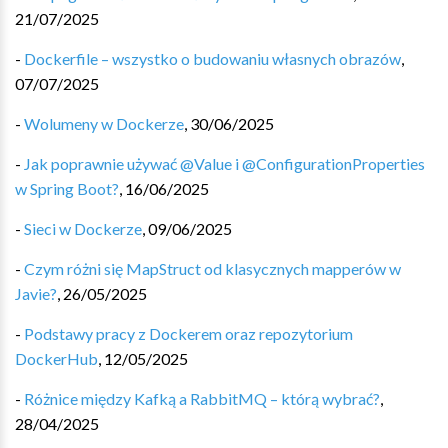
21/07/2025
-
Dockerfile – wszystko o budowaniu własnych obrazów
,
07/07/2025
-
Wolumeny w Dockerze
,
30/06/2025
-
Jak poprawnie używać @Value i @ConfigurationProperties
w Spring Boot?
,
16/06/2025
-
Sieci w Dockerze
,
09/06/2025
-
Czym różni się MapStruct od klasycznych mapperów w
Javie?
,
26/05/2025
-
Podstawy pracy z Dockerem oraz repozytorium
DockerHub
,
12/05/2025
-
Różnice między Kafką a RabbitMQ – którą wybrać?
,
28/04/2025