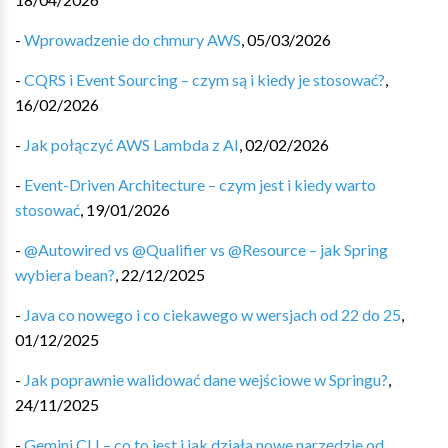
-
Wprowadzenie do chmury AWS
,
05/03/2026
-
CQRS i Event Sourcing – czym są i kiedy je stosować?
,
16/02/2026
-
Jak połączyć AWS Lambda z AI
,
02/02/2026
-
Event-Driven Architecture – czym jest i kiedy warto
stosować
,
19/01/2026
-
@Autowired vs @Qualifier vs @Resource – jak Spring
wybiera bean?
,
22/12/2025
-
Java co nowego i co ciekawego w wersjach od 22 do 25
,
01/12/2025
-
Jak poprawnie walidować dane wejściowe w Springu?
,
24/11/2025
-
Gemini CLI – co to jest i jak działa nowe narzędzie od