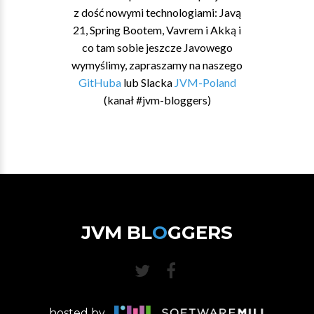
z dość nowymi technologiami: Javą
21, Spring Bootem, Vavrem i Akką i
co tam sobie jeszcze Javowego
wymyślimy, zapraszamy na naszego
GitHuba
lub Slacka
JVM-Poland
(kanał #jvm-bloggers)
JVM BL
O
GGERS
hosted by