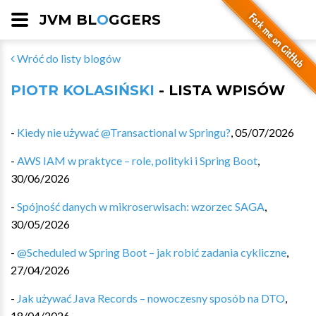
JVM BL
O
GGERS
Wróć do listy blogów
PIOTR KOLASIŃSKI
- LISTA WPISÓW
-
Kiedy nie używać @Transactional w Springu?
,
05/07/2026
-
AWS IAM w praktyce – role, polityki i Spring Boot
,
30/06/2026
-
Spójność danych w mikroserwisach: wzorzec SAGA
,
30/05/2026
-
@Scheduled w Spring Boot – jak robić zadania cykliczne
,
27/04/2026
-
Jak używać Java Records – nowoczesny sposób na DTO
,
18/04/2026