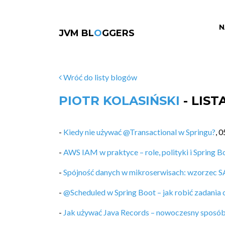
N
JVM BL
O
GGERS
Wróć do listy blogów
PIOTR KOLASIŃSKI
- LIS
-
Kiedy nie używać @Transactional w Springu?
,
0
-
AWS IAM w praktyce – role, polityki i Spring B
-
Spójność danych w mikroserwisach: wzorzec 
-
@Scheduled w Spring Boot – jak robić zadania 
-
Jak używać Java Records – nowoczesny sposó