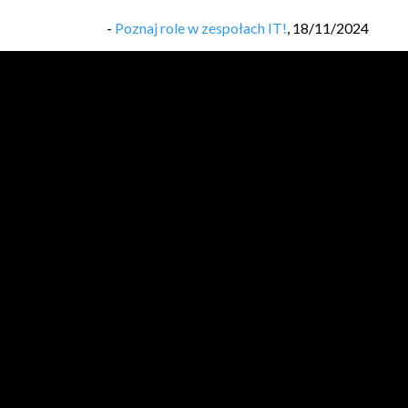
-
Poznaj role w zespołach IT!
,
18/11/2024
-
Wprowadzenie do metodyki Scrum
,
04/11/20
-
#18 Jak Zostać Programistą: Pierwsza praca. C
-
#17 Jak Zostać Programistą: Pierwsza praca. D
-
#16 Jak Zostać Programistą: Jak wygląda roz
-
#15 Jak Zostać programistą: Jak napisać dobr