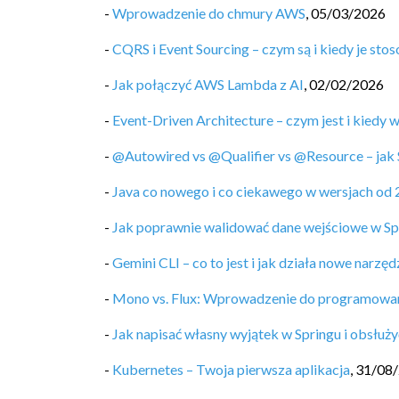
-
Wprowadzenie do chmury AWS
,
05/03/2026
-
CQRS i Event Sourcing – czym są i kiedy je sto
-
Jak połączyć AWS Lambda z AI
,
02/02/2026
-
Event-Driven Architecture – czym jest i kiedy 
-
@Autowired vs @Qualifier vs @Resource – jak 
-
Java co nowego i co ciekawego w wersjach od 
-
Jak poprawnie walidować dane wejściowe w Sp
-
Gemini CLI – co to jest i jak działa nowe narz
-
Mono vs. Flux: Wprowadzenie do programowa
-
Jak napisać własny wyjątek w Springu i obsłuży
-
Kubernetes – Twoja pierwsza aplikacja
,
31/08