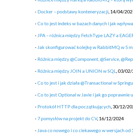
-
Docker – podstawy konteneryzacji
,
14/04/202
-
Co to jest indeks w bazach danych i jak wpływ
-
JPA – różnica między FetchType LAZY a EAGE
-
Jak skonfigurować kolejkę w RabbitMQ w 5 m
-
Różnica między @Component, @Service, @Repos
-
Różnica między JOIN a UNION w SQL
,
03/02/
-
Co to jest i jak działa @Transactional w Spring
-
Co to jest Optional w Javie i jak go poprawnie
-
Protokół HTTP dla początkujących
,
30/12/20
-
7 pomysłów na projekt do CV
,
16/12/2024
-
Java co nowego i co ciekawego w wersjach od 