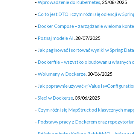
-
Wprowadzenie do Kubernetes
,
25/08/2025
-
Co to jest DTO i czym różni się od encji w Spri
-
Docker Compose – zarządzanie wieloma kont
-
Poznaj modele AI
,
28/07/2025
-
Jak paginować i sortować wyniki w Spring Data
-
Dockerfile – wszystko o budowaniu własnych
-
Wolumeny w Dockerze
,
30/06/2025
-
Jak poprawnie używać @Value i @Configuratio
-
Sieci w Dockerze
,
09/06/2025
-
Czym różni się MapStruct od klasycznych map
-
Podstawy pracy z Dockerem oraz repozytori
-
Różnice między Kafką a RabbitMQ – którą wy