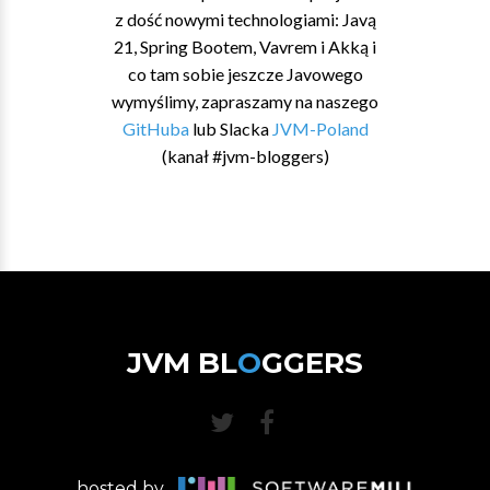
z dość nowymi technologiami: Javą
21, Spring Bootem, Vavrem i Akką i
co tam sobie jeszcze Javowego
wymyślimy, zapraszamy na naszego
GitHuba
lub Slacka
JVM-Poland
(kanał #jvm-bloggers)
JVM BL
O
GGERS
hosted by