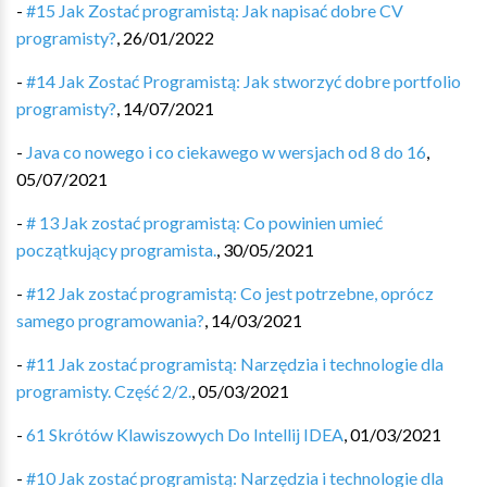
-
#15 Jak Zostać programistą: Jak napisać dobre CV
programisty?
,
26/01/2022
-
#14 Jak Zostać Programistą: Jak stworzyć dobre portfolio
programisty?
,
14/07/2021
-
Java co nowego i co ciekawego w wersjach od 8 do 16
,
05/07/2021
-
# 13 Jak zostać programistą: Co powinien umieć
początkujący programista.
,
30/05/2021
-
#12 Jak zostać programistą: Co jest potrzebne, oprócz
samego programowania?
,
14/03/2021
-
#11 Jak zostać programistą: Narzędzia i technologie dla
programisty. Część 2/2.
,
05/03/2021
-
61 Skrótów Klawiszowych Do Intellij IDEA
,
01/03/2021
-
#10 Jak zostać programistą: Narzędzia i technologie dla