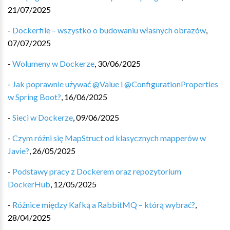
21/07/2025
-
Dockerfile – wszystko o budowaniu własnych obrazów
,
07/07/2025
-
Wolumeny w Dockerze
,
30/06/2025
-
Jak poprawnie używać @Value i @ConfigurationProperties
w Spring Boot?
,
16/06/2025
-
Sieci w Dockerze
,
09/06/2025
-
Czym różni się MapStruct od klasycznych mapperów w
Javie?
,
26/05/2025
-
Podstawy pracy z Dockerem oraz repozytorium
DockerHub
,
12/05/2025
-
Różnice między Kafką a RabbitMQ – którą wybrać?
,
28/04/2025