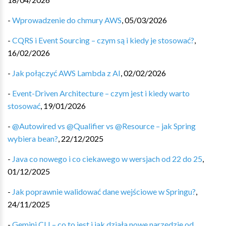
-
Wprowadzenie do chmury AWS
,
05/03/2026
-
CQRS i Event Sourcing – czym są i kiedy je stosować?
,
16/02/2026
-
Jak połączyć AWS Lambda z AI
,
02/02/2026
-
Event-Driven Architecture – czym jest i kiedy warto
stosować
,
19/01/2026
-
@Autowired vs @Qualifier vs @Resource – jak Spring
wybiera bean?
,
22/12/2025
-
Java co nowego i co ciekawego w wersjach od 22 do 25
,
01/12/2025
-
Jak poprawnie walidować dane wejściowe w Springu?
,
24/11/2025
-
Gemini CLI – co to jest i jak działa nowe narzędzie od