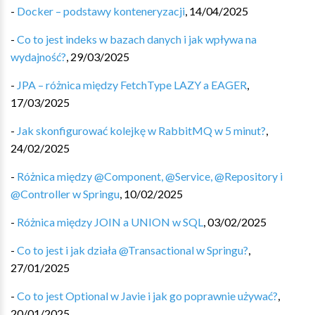
-
Docker – podstawy konteneryzacji
,
14/04/2025
-
Co to jest indeks w bazach danych i jak wpływa na
wydajność?
,
29/03/2025
-
JPA – różnica między FetchType LAZY a EAGER
,
17/03/2025
-
Jak skonfigurować kolejkę w RabbitMQ w 5 minut?
,
24/02/2025
-
Różnica między @Component, @Service, @Repository i
@Controller w Springu
,
10/02/2025
-
Różnica między JOIN a UNION w SQL
,
03/02/2025
-
Co to jest i jak działa @Transactional w Springu?
,
27/01/2025
-
Co to jest Optional w Javie i jak go poprawnie używać?
,
20/01/2025