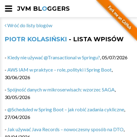
JVM BL
O
GGERS
Wróć do listy blogów
PIOTR KOLASIŃSKI
- LISTA WPISÓW
-
Kiedy nie używać @Transactional w Springu?
,
05/07/2026
-
AWS IAM w praktyce – role, polityki i Spring Boot
,
30/06/2026
-
Spójność danych w mikroserwisach: wzorzec SAGA
,
30/05/2026
-
@Scheduled w Spring Boot – jak robić zadania cykliczne
,
27/04/2026
-
Jak używać Java Records – nowoczesny sposób na DTO
,
18/04/2026