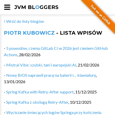
JVM BL
O
GGERS
Wróć do listy blogów
PIOTR KUBOWICZ
- LISTA WPISÓW
-
5 powodów, czemu GitLab CI w 2026 jest cieniem GitHub
Actions
,
28/02/2026
-
Mistral Vibe: szybki, tani i europejski AI
,
21/02/2026
-
Nowy BIOS naprawił pracę na baterii i… klawiaturę
,
13/01/2026
-
Spring Kafka with Retry-After support
,
11/12/2025
-
Spring Kafka z obsługą Retry-After
,
10/12/2025
-
Wyciszanie śmiecących logów Springa przy kończeniu