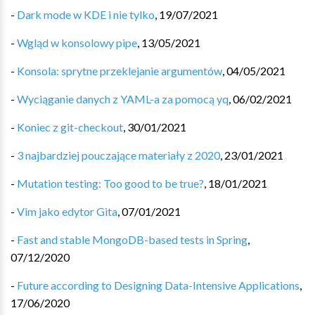
-
Dark mode w KDE i nie tylko
,
19/07/2021
-
Wgląd w konsolowy pipe
,
13/05/2021
-
Konsola: sprytne przeklejanie argumentów
,
04/05/2021
-
Wyciąganie danych z YAML-a za pomocą yq
,
06/02/2021
-
Koniec z git-checkout
,
30/01/2021
-
3 najbardziej pouczające materiały z 2020
,
23/01/2021
-
Mutation testing: Too good to be true?
,
18/01/2021
-
Vim jako edytor Gita
,
07/01/2021
-
Fast and stable MongoDB-based tests in Spring
,
07/12/2020
-
Future according to Designing Data-Intensive Applications
,
17/06/2020