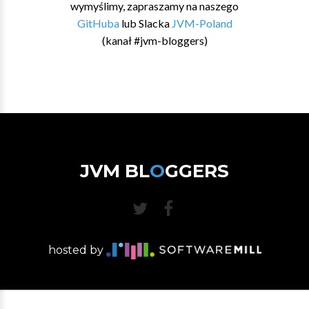
wymyślimy, zapraszamy na naszego
GitHuba
lub Slacka
JVM-Poland
(kanał #jvm-bloggers)
JVM BL
O
GGERS
hosted by