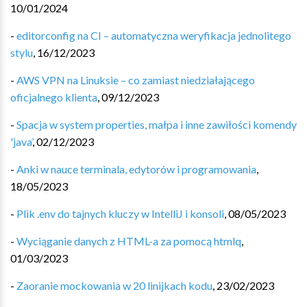
10/01/2024
-
editorconfig na CI – automatyczna weryfikacja jednolitego
stylu
,
16/12/2023
-
AWS VPN na Linuksie – co zamiast niedziałającego
oficjalnego klienta
,
09/12/2023
-
Spacja w system properties, małpa i inne zawiłości komendy
'java’
,
02/12/2023
-
Anki w nauce terminala, edytorów i programowania
,
18/05/2023
-
Plik .env do tajnych kluczy w IntelliJ i konsoli
,
08/05/2023
-
Wyciąganie danych z HTML-a za pomocą htmlq
,
01/03/2023
-
Zaoranie mockowania w 20 linijkach kodu
,
23/02/2023