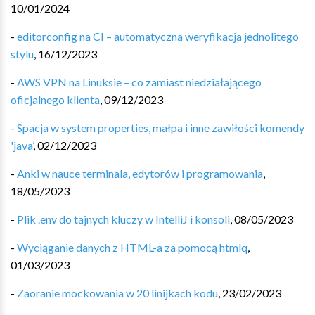
10/01/2024
-
editorconfig na CI – automatyczna weryfikacja jednolitego
stylu
,
16/12/2023
-
AWS VPN na Linuksie – co zamiast niedziałającego
oficjalnego klienta
,
09/12/2023
-
Spacja w system properties, małpa i inne zawiłości komendy
'java’
,
02/12/2023
-
Anki w nauce terminala, edytorów i programowania
,
18/05/2023
-
Plik .env do tajnych kluczy w IntelliJ i konsoli
,
08/05/2023
-
Wyciąganie danych z HTML-a za pomocą htmlq
,
01/03/2023
-
Zaoranie mockowania w 20 linijkach kodu
,
23/02/2023