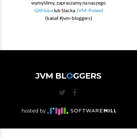
wymyślimy, zapraszamy na naszego
GitHuba
lub Slacka
JVM-Poland
(kanał #jvm-bloggers)
JVM BL
O
GGERS
hosted by