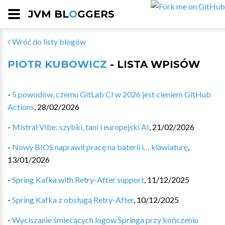
JVM BL
O
GGERS
Wróć do listy blogów
PIOTR KUBOWICZ
- LISTA WPISÓW
-
5 powodów, czemu GitLab CI w 2026 jest cieniem GitHub
Actions
,
28/02/2026
-
Mistral Vibe: szybki, tani i europejski AI
,
21/02/2026
-
Nowy BIOS naprawił pracę na baterii i… klawiaturę
,
13/01/2026
-
Spring Kafka with Retry-After support
,
11/12/2025
-
Spring Kafka z obsługą Retry-After
,
10/12/2025
-
Wyciszanie śmiecących logów Springa przy kończeniu