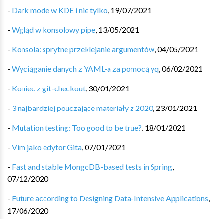
-
Dark mode w KDE i nie tylko
,
19/07/2021
-
Wgląd w konsolowy pipe
,
13/05/2021
-
Konsola: sprytne przeklejanie argumentów
,
04/05/2021
-
Wyciąganie danych z YAML-a za pomocą yq
,
06/02/2021
-
Koniec z git-checkout
,
30/01/2021
-
3 najbardziej pouczające materiały z 2020
,
23/01/2021
-
Mutation testing: Too good to be true?
,
18/01/2021
-
Vim jako edytor Gita
,
07/01/2021
-
Fast and stable MongoDB-based tests in Spring
,
07/12/2020
-
Future according to Designing Data-Intensive Applications
,
17/06/2020