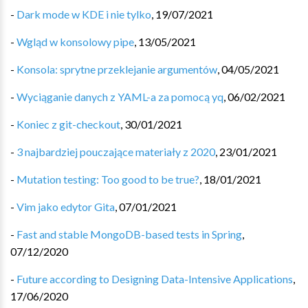
-
Dark mode w KDE i nie tylko
,
19/07/2021
-
Wgląd w konsolowy pipe
,
13/05/2021
-
Konsola: sprytne przeklejanie argumentów
,
04/05/2021
-
Wyciąganie danych z YAML-a za pomocą yq
,
06/02/2021
-
Koniec z git-checkout
,
30/01/2021
-
3 najbardziej pouczające materiały z 2020
,
23/01/2021
-
Mutation testing: Too good to be true?
,
18/01/2021
-
Vim jako edytor Gita
,
07/01/2021
-
Fast and stable MongoDB-based tests in Spring
,
07/12/2020
-
Future according to Designing Data-Intensive Applications
,
17/06/2020