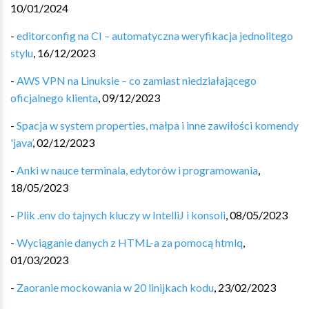
10/01/2024
-
editorconfig na CI – automatyczna weryfikacja jednolitego
stylu
,
16/12/2023
-
AWS VPN na Linuksie – co zamiast niedziałającego
oficjalnego klienta
,
09/12/2023
-
Spacja w system properties, małpa i inne zawiłości komendy
'java’
,
02/12/2023
-
Anki w nauce terminala, edytorów i programowania
,
18/05/2023
-
Plik .env do tajnych kluczy w IntelliJ i konsoli
,
08/05/2023
-
Wyciąganie danych z HTML-a za pomocą htmlq
,
01/03/2023
-
Zaoranie mockowania w 20 linijkach kodu
,
23/02/2023