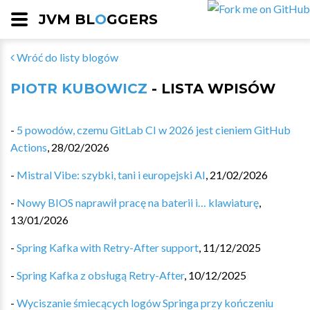
JVM BL
O
GGERS
Wróć do listy blogów
PIOTR KUBOWICZ
- LISTA WPISÓW
-
5 powodów, czemu GitLab CI w 2026 jest cieniem GitHub
Actions
,
28/02/2026
-
Mistral Vibe: szybki, tani i europejski AI
,
21/02/2026
-
Nowy BIOS naprawił pracę na baterii i… klawiaturę
,
13/01/2026
-
Spring Kafka with Retry-After support
,
11/12/2025
-
Spring Kafka z obsługą Retry-After
,
10/12/2025
-
Wyciszanie śmiecących logów Springa przy kończeniu