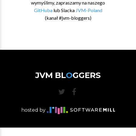
wymyślimy, zapraszamy na naszego
GitHuba
lub Slacka
JVM-Poland
(kanał #jvm-bloggers)
JVM BL
O
GGERS
hosted by