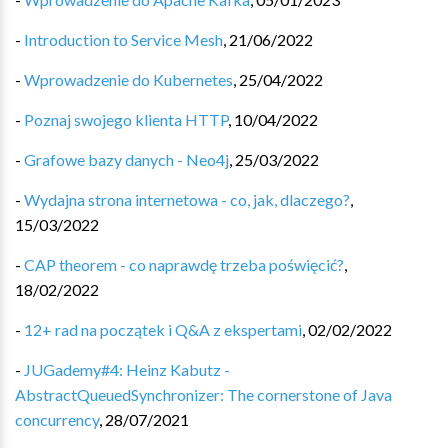
-
Introduction to Service Mesh
,
21/06/2022
-
Wprowadzenie do Kubernetes
,
25/04/2022
-
Poznaj swojego klienta HTTP
,
10/04/2022
-
Grafowe bazy danych - Neo4j
,
25/03/2022
-
Wydajna strona internetowa - co, jak, dlaczego?
,
15/03/2022
-
CAP theorem - co naprawdę trzeba poświęcić?
,
18/02/2022
-
12+ rad na początek i Q&A z ekspertami
,
02/02/2022
-
JUGademy#4: Heinz Kabutz -
AbstractQueuedSynchronizer: The cornerstone of Java
concurrency
,
28/07/2021