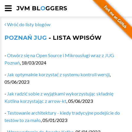
JVM BL
O
GGERS
Wróć do listy blogów
POZNAŃ JUG
- LISTA WPISÓW
-
Otwórz się na Open Source i Mikrousługi wraz z JUG
Poznań
,
18/03/2024
-
Jak optymalnie korzystać z systemu kontroli wersji
,
05/06/2023
-
Jak radzić sobie z wyjątkami wykorzystując składnię
Kotlina korzystając z arrow-kt
,
05/06/2023
-
Testowanie architektury - kiedy tradycyjne podejście do
testów to za mało
,
05/01/2023
-
Wprowadzenie do Apache Kafka
,
05/01/2023