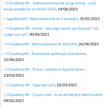
-
JUGademy #4 - Jednoosobowy pair programing - czyli
twoja wydajność w IntelliJ IDEA
,
14/06/2021
-
Jugademy#4 - Wprowadzenie do Cassandry
,
31/05/2021
-
JUGademy #4 - Kotlin - dlaczego warto spróbować? Od
czego zacząć?
,
30/04/2021
-
JUGademy#4 - Wprowadzenie do Rest API
,
26/04/2021
-
JUGademy#4 - Reaktywne aplikacje od podstaw
,
12/04/2021
-
JUGademy #4 - Praca z danymi w Apache Spark
,
23/03/2021
-
JUGademy #4 - Ogarnąć Git'a
,
22/03/2021
-
JUGademy #4 - Czysty kod - to wcale nie jest takie trudne!
,
09/02/2021