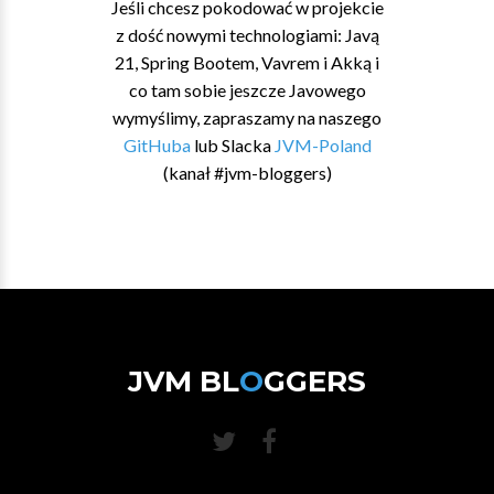
Jeśli chcesz pokodować w projekcie
z dość nowymi technologiami: Javą
21, Spring Bootem, Vavrem i Akką i
co tam sobie jeszcze Javowego
wymyślimy, zapraszamy na naszego
GitHuba
lub Slacka
JVM-Poland
(kanał #jvm-bloggers)
JVM BL
O
GGERS