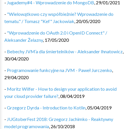
-
Jugademy#4 - Wprowadzenie do MongoDB
,
29/01/2021
-
"Wielowątkowo czy współbieżnie? Wprowadzenie do
tematu." / Tomasz "Kef" Jackowiak
,
20/05/2020
-
"Wprowadzenie do OAuth 2.0 i OpenID Connect" /
Aleksander Żelazny
,
17/05/2020
-
Bebechy JVM’a dla śmiertelników - Aleksander Ihnatowicz
,
30/04/2020
-
Programowanie funkcyjne na JVM - Paweł Jurczenko
,
29/04/2020
-
Moritz Wilfer - How to design your application to avoid
your cloud provider failure?
,
08/04/2019
-
Grzegorz Dyrda - Introduction to Kotlin
,
05/04/2019
-
JUGtoberFest 2018: Grzegorz Jachimko - Reaktywny
model programowania
,
26/10/2018