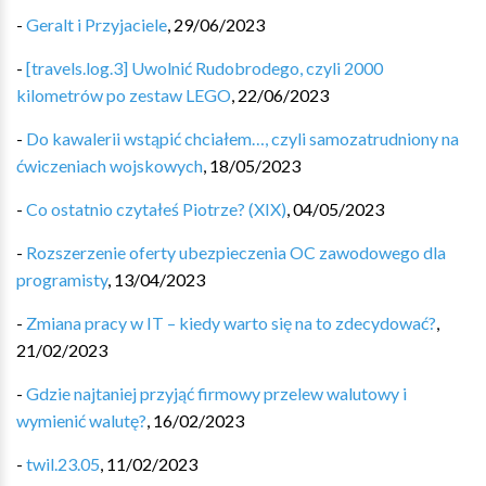
-
Geralt i Przyjaciele
,
29/06/2023
-
[travels.log.3] Uwolnić Rudobrodego, czyli 2000
kilometrów po zestaw LEGO
,
22/06/2023
-
Do kawalerii wstąpić chciałem…, czyli samozatrudniony na
ćwiczeniach wojskowych
,
18/05/2023
-
Co ostatnio czytałeś Piotrze? (XIX)
,
04/05/2023
-
Rozszerzenie oferty ubezpieczenia OC zawodowego dla
programisty
,
13/04/2023
-
Zmiana pracy w IT – kiedy warto się na to zdecydować?
,
21/02/2023
-
Gdzie najtaniej przyjąć firmowy przelew walutowy i
wymienić walutę?
,
16/02/2023
-
twil.23.05
,
11/02/2023