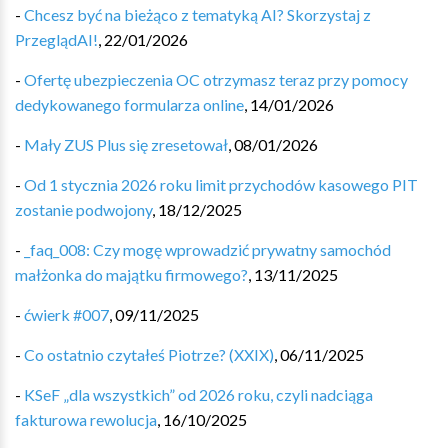
-
Chcesz być na bieżąco z tematyką AI? Skorzystaj z
PrzeglądAI!
,
22/01/2026
-
Ofertę ubezpieczenia OC otrzymasz teraz przy pomocy
dedykowanego formularza online
,
14/01/2026
-
Mały ZUS Plus się zresetował
,
08/01/2026
-
Od 1 stycznia 2026 roku limit przychodów kasowego PIT
zostanie podwojony
,
18/12/2025
-
_faq_008: Czy mogę wprowadzić prywatny samochód
małżonka do majątku firmowego?
,
13/11/2025
-
ćwierk #007
,
09/11/2025
-
Co ostatnio czytałeś Piotrze? (XXIX)
,
06/11/2025
-
KSeF „dla wszystkich” od 2026 roku, czyli nadciąga
fakturowa rewolucja
,
16/10/2025