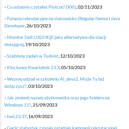
-
Co ostatnio czytałeś Piotrze? (XXI)
,
02/11/2023
-
Pytania rekrutacyjne na stanowisko (Regular/Senior) Java
Developer
,
26/10/2023
-
Monitor Dell U3223QE jako alternatywa dla stacji
dokującej
,
19/10/2023
-
Szablony zadań w Todoist
,
12/10/2023
-
Klockowy Kwartalnik 23.3
,
05/10/2023
-
Wezmę udział w szkoleniu AI_devs2. Może Ty też
dołączysz?
,
03/10/2023
-
Jak zmienić nazwę użytkownika oraz jego folderu na
Windows 11?
,
21/09/2023
-
twil.23.37
,
16/09/2023
-
Garść statystyk z mojej ostatniej kampanii rekrutacyjnej