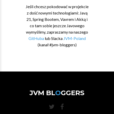
Jeśli chcesz pokodować w projekcie
z dość nowymi technologiami: Javą
21, Spring Bootem, Vavrem i Akką i
co tam sobie jeszcze Javowego
wymyślimy, zapraszamy na naszego
GitHuba
lub Slacka
JVM-Poland
(kanał #jvm-bloggers)
JVM BL
O
GGERS