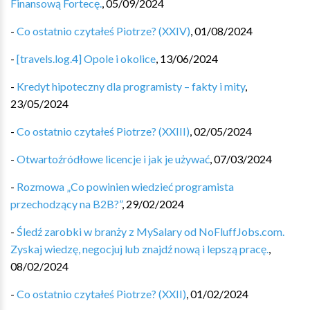
Finansową Fortecę.
,
05/09/2024
-
Co ostatnio czytałeś Piotrze? (XXIV)
,
01/08/2024
-
[travels.log.4] Opole i okolice
,
13/06/2024
-
Kredyt hipoteczny dla programisty – fakty i mity
,
23/05/2024
-
Co ostatnio czytałeś Piotrze? (XXIII)
,
02/05/2024
-
Otwartoźródłowe licencje i jak je używać
,
07/03/2024
-
Rozmowa „Co powinien wiedzieć programista
przechodzący na B2B?”
,
29/02/2024
-
Śledź zarobki w branży z MySalary od NoFluffJobs.com.
Zyskaj wiedzę, negocjuj lub znajdź nową i lepszą pracę.
,
08/02/2024
-
Co ostatnio czytałeś Piotrze? (XXII)
,
01/02/2024