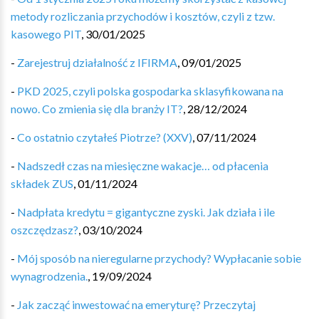
metody rozliczania przychodów i kosztów, czyli z tzw.
kasowego PIT
,
30/01/2025
-
Zarejestruj działalność z IFIRMA
,
09/01/2025
-
PKD 2025, czyli polska gospodarka sklasyfikowana na
nowo. Co zmienia się dla branży IT?
,
28/12/2024
-
Co ostatnio czytałeś Piotrze? (XXV)
,
07/11/2024
-
Nadszedł czas na miesięczne wakacje… od płacenia
składek ZUS
,
01/11/2024
-
Nadpłata kredytu = gigantyczne zyski. Jak działa i ile
oszczędzasz?
,
03/10/2024
-
Mój sposób na nieregularne przychody? Wypłacanie sobie
wynagrodzenia.
,
19/09/2024
-
Jak zacząć inwestować na emeryturę? Przeczytaj