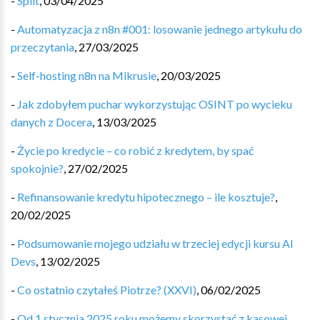
-
Split
,
03/04/2025
-
Automatyzacja z n8n #001: losowanie jednego artykułu do
przeczytania
,
27/03/2025
-
Self-hosting n8n na Mikrusie
,
20/03/2025
-
Jak zdobyłem puchar wykorzystując OSINT po wycieku
danych z Docera
,
13/03/2025
-
Życie po kredycie – co robić z kredytem, by spać
spokojnie?
,
27/02/2025
-
Refinansowanie kredytu hipotecznego – ile kosztuje?
,
20/02/2025
-
Podsumowanie mojego udziału w trzeciej edycji kursu AI
Devs
,
13/02/2025
-
Co ostatnio czytałeś Piotrze? (XXVI)
,
06/02/2025
-
Od 1 stycznia 2025 roku możemy skorzystać z kasowej