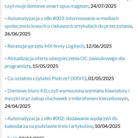
czyli moje domowe smart opus magnum
,
24/07/2025
-
Automatyzacja z n8n #003: informowanie w mediach
społecznościowych o ciekawych artykułach do przeczytania
,
26/06/2025
-
Recenzja sprzętu MX firmy Logitech
,
12/06/2025
-
Aktualizacja oferty ubezpieczenia OC zawodowego dla
programisty
,
15/05/2025
-
Co ostatnio czytałeś Piotrze? (XXVII)
,
01/05/2025
-
Domowe biuro 4.0, czyli wymuszona wymiana klawiatury i
myszki oraz zakup słuchawek z mikrofonem kierunkowym
,
24/04/2025
-
Automatyzacja z n8n #002: dodawanie wydarzeń do
kalendarza na podstawie treści artykułów
,
10/04/2025