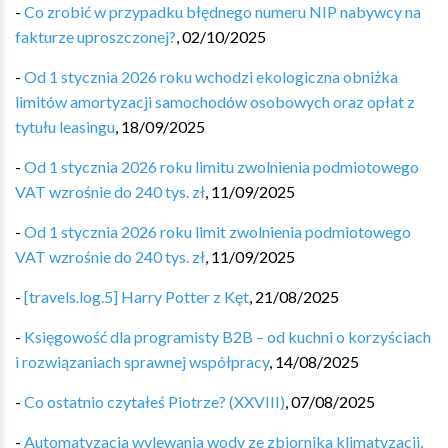
-
Co zrobić w przypadku błędnego numeru NIP nabywcy na
fakturze uproszczonej?
,
02/10/2025
-
Od 1 stycznia 2026 roku wchodzi ekologiczna obniżka
limitów amortyzacji samochodów osobowych oraz opłat z
tytułu leasingu
,
18/09/2025
-
Od 1 stycznia 2026 roku limitu zwolnienia podmiotowego
VAT wzrośnie do 240 tys. zł
,
11/09/2025
-
Od 1 stycznia 2026 roku limit zwolnienia podmiotowego
VAT wzrośnie do 240 tys. zł
,
11/09/2025
-
[travels.log.5] Harry Potter z Kęt
,
21/08/2025
-
Księgowość dla programisty B2B – od kuchni o korzyściach
i rozwiązaniach sprawnej współpracy
,
14/08/2025
-
Co ostatnio czytałeś Piotrze? (XXVIII)
,
07/08/2025
-
Automatyzacja wylewania wody ze zbiornika klimatyzacji,