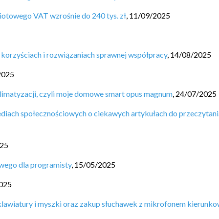
miotowego VAT wzrośnie do 240 tys. zł
,
11/09/2025
 korzyściach i rozwiązaniach sprawnej współpracy
,
14/08/2025
2025
limatyzacji, czyli moje domowe smart opus magnum
,
24/07/2025
diach społecznościowych o ciekawych artykułach do przeczytani
025
wego dla programisty
,
15/05/2025
025
lawiatury i myszki oraz zakup słuchawek z mikrofonem kierunk