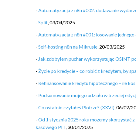
-
Automatyzacja z n8n #002: dodawanie wydarze
-
Split
,
03/04/2025
-
Automatyzacja z n8n #001: losowanie jednego 
-
Self-hosting n8n na Mikrusie
,
20/03/2025
-
Jak zdobyłem puchar wykorzystując OSINT po
-
Życie po kredycie – co robić z kredytem, by sp
-
Refinansowanie kredytu hipotecznego – ile kos
-
Podsumowanie mojego udziału w trzeciej edycj
-
Co ostatnio czytałeś Piotrze? (XXVI)
,
06/02/2
-
Od 1 stycznia 2025 roku możemy skorzystać z 
kasowego PIT
,
30/01/2025