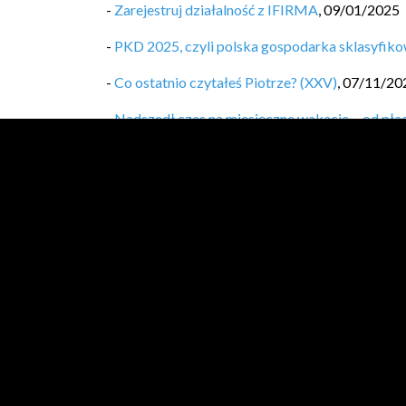
-
Zarejestruj działalność z IFIRMA
,
09/01/2025
-
PKD 2025, czyli polska gospodarka sklasyfikow
-
Co ostatnio czytałeś Piotrze? (XXV)
,
07/11/20
-
Nadszedł czas na miesięczne wakacje… od pła
-
Nadpłata kredytu = gigantyczne zyski. Jak dzia
-
Mój sposób na nieregularne przychody? Wypła
-
Jak zacząć inwestować na emeryturę? Przeczyt
-
Co ostatnio czytałeś Piotrze? (XXIV)
,
01/08/2
-
[travels.log.4] Opole i okolice
,
13/06/2024