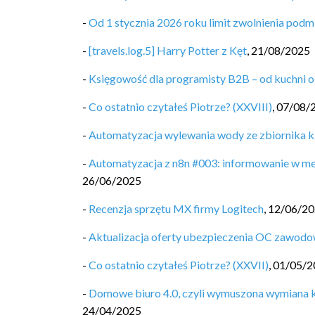
-
Od 1 stycznia 2026 roku limit zwolnienia pod
-
[travels.log.5] Harry Potter z Kęt
,
21/08/2025
-
Księgowość dla programisty B2B – od kuchni o
-
Co ostatnio czytałeś Piotrze? (XXVIII)
,
07/08/
-
Automatyzacja wylewania wody ze zbiornika k
-
Automatyzacja z n8n #003: informowanie w me
26/06/2025
-
Recenzja sprzętu MX firmy Logitech
,
12/06/2
-
Aktualizacja oferty ubezpieczenia OC zawodo
-
Co ostatnio czytałeś Piotrze? (XXVII)
,
01/05/2
-
Domowe biuro 4.0, czyli wymuszona wymiana k
24/04/2025