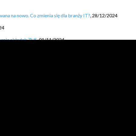
ana na nowo. Co zmienia się dla branży IT?
,
28/12/2024
24
cenia składek ZUS
,
01/11/2024
ła i ile oszczędzasz?
,
03/10/2024
canie sobie wynagrodzenia.
,
19/09/2024
aj Finansową Fortecę.
,
05/09/2024
024