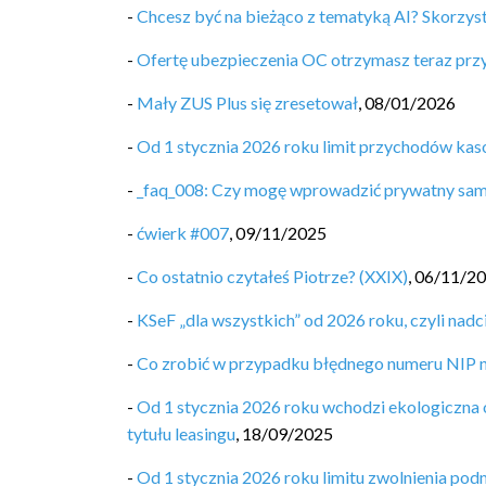
-
Chcesz być na bieżąco z tematyką AI? Skorzyst
-
Ofertę ubezpieczenia OC otrzymasz teraz pr
-
Mały ZUS Plus się zresetował
,
08/01/2026
-
Od 1 stycznia 2026 roku limit przychodów ka
-
_faq_008: Czy mogę wprowadzić prywatny sa
-
ćwierk #007
,
09/11/2025
-
Co ostatnio czytałeś Piotrze? (XXIX)
,
06/11/2
-
KSeF „dla wszystkich” od 2026 roku, czyli nad
-
Co zrobić w przypadku błędnego numeru NIP n
-
Od 1 stycznia 2026 roku wchodzi ekologiczna
tytułu leasingu
,
18/09/2025
-
Od 1 stycznia 2026 roku limitu zwolnienia po