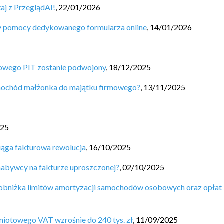
aj z PrzeglądAI!
,
22/01/2026
zy pomocy dedykowanego formularza online
,
14/01/2026
sowego PIT zostanie podwojony
,
18/12/2025
mochód małżonka do majątku firmowego?
,
13/11/2025
025
ciąga fakturowa rewolucja
,
16/10/2025
abywcy na fakturze uproszczonej?
,
02/10/2025
 obniżka limitów amortyzacji samochodów osobowych oraz opłat 
dmiotowego VAT wzrośnie do 240 tys. zł
,
11/09/2025