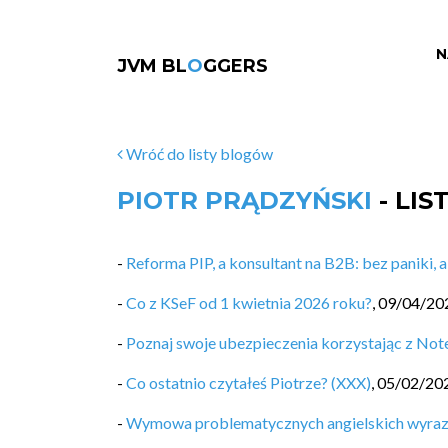
N
JVM BL
O
GGERS
Wróć do listy blogów
PIOTR PRĄDZYŃSKI
- LI
-
Reforma PIP, a konsultant na B2B: bez paniki, 
-
Co z KSeF od 1 kwietnia 2026 roku?
,
09/04/20
-
Poznaj swoje ubezpieczenia korzystając z N
-
Co ostatnio czytałeś Piotrze? (XXX)
,
05/02/20
-
Wymowa problematycznych angielskich wyra