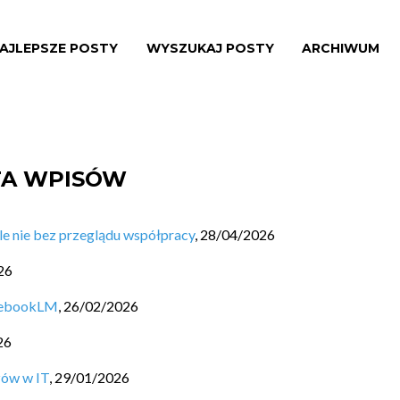
AJLEPSZE POSTY
WYSZUKAJ POSTY
ARCHIWUM
STA WPISÓW
ale nie bez przeglądu współpracy
,
28/04/2026
26
otebookLM
,
26/02/2026
26
zów w IT
,
29/01/2026