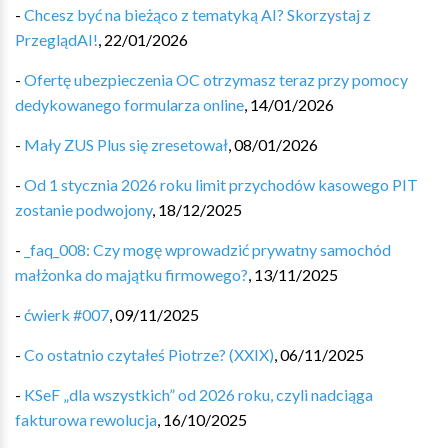
-
Chcesz być na bieżąco z tematyką AI? Skorzystaj z
PrzeglądAI!
,
22/01/2026
-
Ofertę ubezpieczenia OC otrzymasz teraz przy pomocy
dedykowanego formularza online
,
14/01/2026
-
Mały ZUS Plus się zresetował
,
08/01/2026
-
Od 1 stycznia 2026 roku limit przychodów kasowego PIT
zostanie podwojony
,
18/12/2025
-
_faq_008: Czy mogę wprowadzić prywatny samochód
małżonka do majątku firmowego?
,
13/11/2025
-
ćwierk #007
,
09/11/2025
-
Co ostatnio czytałeś Piotrze? (XXIX)
,
06/11/2025
-
KSeF „dla wszystkich” od 2026 roku, czyli nadciąga
fakturowa rewolucja
,
16/10/2025