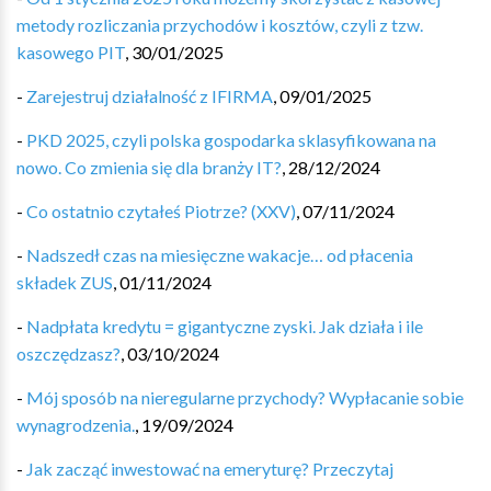
metody rozliczania przychodów i kosztów, czyli z tzw.
kasowego PIT
,
30/01/2025
-
Zarejestruj działalność z IFIRMA
,
09/01/2025
-
PKD 2025, czyli polska gospodarka sklasyfikowana na
nowo. Co zmienia się dla branży IT?
,
28/12/2024
-
Co ostatnio czytałeś Piotrze? (XXV)
,
07/11/2024
-
Nadszedł czas na miesięczne wakacje… od płacenia
składek ZUS
,
01/11/2024
-
Nadpłata kredytu = gigantyczne zyski. Jak działa i ile
oszczędzasz?
,
03/10/2024
-
Mój sposób na nieregularne przychody? Wypłacanie sobie
wynagrodzenia.
,
19/09/2024
-
Jak zacząć inwestować na emeryturę? Przeczytaj