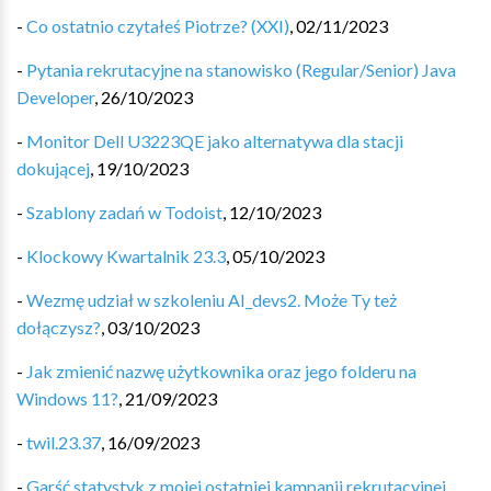
-
Co ostatnio czytałeś Piotrze? (XXI)
,
02/11/2023
-
Pytania rekrutacyjne na stanowisko (Regular/Senior) Java
Developer
,
26/10/2023
-
Monitor Dell U3223QE jako alternatywa dla stacji
dokującej
,
19/10/2023
-
Szablony zadań w Todoist
,
12/10/2023
-
Klockowy Kwartalnik 23.3
,
05/10/2023
-
Wezmę udział w szkoleniu AI_devs2. Może Ty też
dołączysz?
,
03/10/2023
-
Jak zmienić nazwę użytkownika oraz jego folderu na
Windows 11?
,
21/09/2023
-
twil.23.37
,
16/09/2023
-
Garść statystyk z mojej ostatniej kampanii rekrutacyjnej