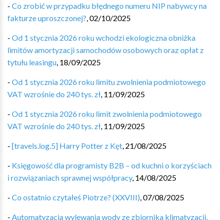
-
Co zrobić w przypadku błędnego numeru NIP nabywcy na
fakturze uproszczonej?
,
02/10/2025
-
Od 1 stycznia 2026 roku wchodzi ekologiczna obniżka
limitów amortyzacji samochodów osobowych oraz opłat z
tytułu leasingu
,
18/09/2025
-
Od 1 stycznia 2026 roku limitu zwolnienia podmiotowego
VAT wzrośnie do 240 tys. zł
,
11/09/2025
-
Od 1 stycznia 2026 roku limit zwolnienia podmiotowego
VAT wzrośnie do 240 tys. zł
,
11/09/2025
-
[travels.log.5] Harry Potter z Kęt
,
21/08/2025
-
Księgowość dla programisty B2B – od kuchni o korzyściach
i rozwiązaniach sprawnej współpracy
,
14/08/2025
-
Co ostatnio czytałeś Piotrze? (XXVIII)
,
07/08/2025
-
Automatyzacja wylewania wody ze zbiornika klimatyzacji,