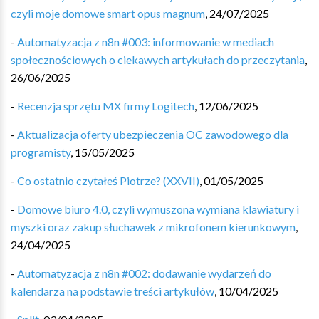
czyli moje domowe smart opus magnum
,
24/07/2025
-
Automatyzacja z n8n #003: informowanie w mediach
społecznościowych o ciekawych artykułach do przeczytania
,
26/06/2025
-
Recenzja sprzętu MX firmy Logitech
,
12/06/2025
-
Aktualizacja oferty ubezpieczenia OC zawodowego dla
programisty
,
15/05/2025
-
Co ostatnio czytałeś Piotrze? (XXVII)
,
01/05/2025
-
Domowe biuro 4.0, czyli wymuszona wymiana klawiatury i
myszki oraz zakup słuchawek z mikrofonem kierunkowym
,
24/04/2025
-
Automatyzacja z n8n #002: dodawanie wydarzeń do
kalendarza na podstawie treści artykułów
,
10/04/2025