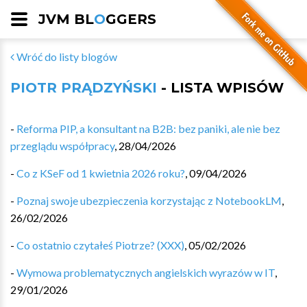
JVM BL
O
GGERS
Wróć do listy blogów
PIOTR PRĄDZYŃSKI
- LISTA WPISÓW
-
Reforma PIP, a konsultant na B2B: bez paniki, ale nie bez
przeglądu współpracy
,
28/04/2026
-
Co z KSeF od 1 kwietnia 2026 roku?
,
09/04/2026
-
Poznaj swoje ubezpieczenia korzystając z NotebookLM
,
26/02/2026
-
Co ostatnio czytałeś Piotrze? (XXX)
,
05/02/2026
-
Wymowa problematycznych angielskich wyrazów w IT
,
29/01/2026