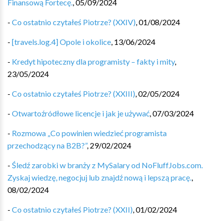
Finansową Fortecę.
,
05/09/2024
-
Co ostatnio czytałeś Piotrze? (XXIV)
,
01/08/2024
-
[travels.log.4] Opole i okolice
,
13/06/2024
-
Kredyt hipoteczny dla programisty – fakty i mity
,
23/05/2024
-
Co ostatnio czytałeś Piotrze? (XXIII)
,
02/05/2024
-
Otwartoźródłowe licencje i jak je używać
,
07/03/2024
-
Rozmowa „Co powinien wiedzieć programista
przechodzący na B2B?”
,
29/02/2024
-
Śledź zarobki w branży z MySalary od NoFluffJobs.com.
Zyskaj wiedzę, negocjuj lub znajdź nową i lepszą pracę.
,
08/02/2024
-
Co ostatnio czytałeś Piotrze? (XXII)
,
01/02/2024