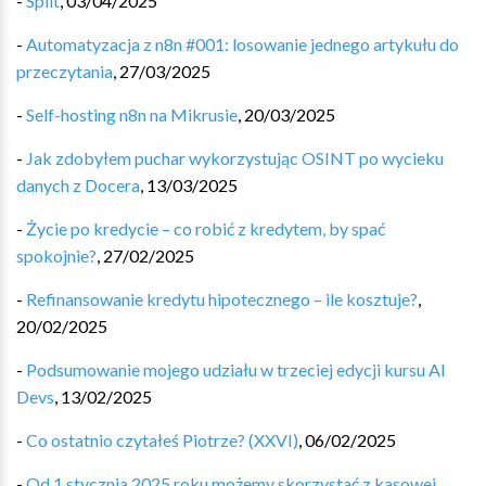
-
Split
,
03/04/2025
-
Automatyzacja z n8n #001: losowanie jednego artykułu do
przeczytania
,
27/03/2025
-
Self-hosting n8n na Mikrusie
,
20/03/2025
-
Jak zdobyłem puchar wykorzystując OSINT po wycieku
danych z Docera
,
13/03/2025
-
Życie po kredycie – co robić z kredytem, by spać
spokojnie?
,
27/02/2025
-
Refinansowanie kredytu hipotecznego – ile kosztuje?
,
20/02/2025
-
Podsumowanie mojego udziału w trzeciej edycji kursu AI
Devs
,
13/02/2025
-
Co ostatnio czytałeś Piotrze? (XXVI)
,
06/02/2025
-
Od 1 stycznia 2025 roku możemy skorzystać z kasowej