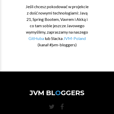
Jeśli chcesz pokodować w projekcie
z dość nowymi technologiami: Javą
21, Spring Bootem, Vavrem i Akką i
co tam sobie jeszcze Javowego
wymyślimy, zapraszamy na naszego
GitHuba
lub Slacka
JVM-Poland
(kanał #jvm-bloggers)
JVM BL
O
GGERS