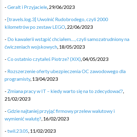
-
Geralt i Przyjaciele
,
29/06/2023
-
[travels.log.3] Uwolnić Rudobrodego, czyli 2000
kilometrów po zestaw LEGO
,
22/06/2023
-
Do kawalerii wstąpić chciałem…, czyli samozatrudniony na
ćwiczeniach wojskowych
,
18/05/2023
-
Co ostatnio czytałeś Piotrze? (XIX)
,
04/05/2023
-
Rozszerzenie oferty ubezpieczenia OC zawodowego dla
programisty
,
13/04/2023
-
Zmiana pracy w IT – kiedy warto się na to zdecydować?
,
21/02/2023
-
Gdzie najtaniej przyjąć firmowy przelew walutowy i
wymienić walutę?
,
16/02/2023
-
twil.23.05
,
11/02/2023