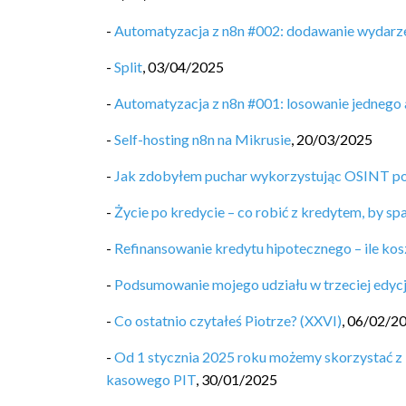
-
Automatyzacja z n8n #002: dodawanie wydarze
-
Split
,
03/04/2025
-
Automatyzacja z n8n #001: losowanie jednego 
-
Self-hosting n8n na Mikrusie
,
20/03/2025
-
Jak zdobyłem puchar wykorzystując OSINT po
-
Życie po kredycie – co robić z kredytem, by sp
-
Refinansowanie kredytu hipotecznego – ile kos
-
Podsumowanie mojego udziału w trzeciej edycj
-
Co ostatnio czytałeś Piotrze? (XXVI)
,
06/02/2
-
Od 1 stycznia 2025 roku możemy skorzystać z 
kasowego PIT
,
30/01/2025