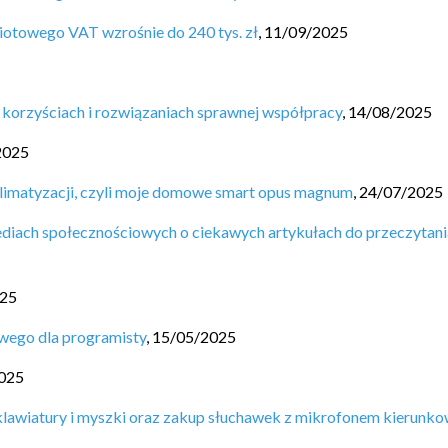
miotowego VAT wzrośnie do 240 tys. zł
,
11/09/2025
 korzyściach i rozwiązaniach sprawnej współpracy
,
14/08/2025
2025
limatyzacji, czyli moje domowe smart opus magnum
,
24/07/2025
diach społecznościowych o ciekawych artykułach do przeczytani
025
wego dla programisty
,
15/05/2025
025
lawiatury i myszki oraz zakup słuchawek z mikrofonem kierunk