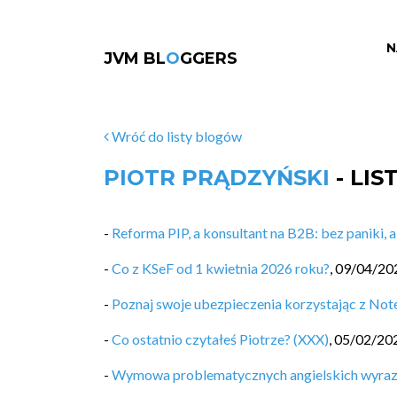
N
JVM BL
O
GGERS
Wróć do listy blogów
PIOTR PRĄDZYŃSKI
- LI
-
Reforma PIP, a konsultant na B2B: bez paniki, 
-
Co z KSeF od 1 kwietnia 2026 roku?
,
09/04/20
-
Poznaj swoje ubezpieczenia korzystając z N
-
Co ostatnio czytałeś Piotrze? (XXX)
,
05/02/20
-
Wymowa problematycznych angielskich wyra