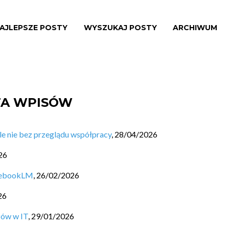
AJLEPSZE POSTY
WYSZUKAJ POSTY
ARCHIWUM
STA WPISÓW
ale nie bez przeglądu współpracy
,
28/04/2026
26
otebookLM
,
26/02/2026
26
zów w IT
,
29/01/2026