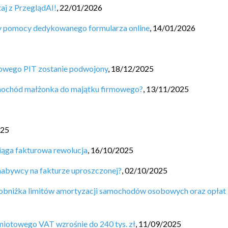
aj z PrzeglądAI!
,
22/01/2026
zy pomocy dedykowanego formularza online
,
14/01/2026
sowego PIT zostanie podwojony
,
18/12/2025
mochód małżonka do majątku firmowego?
,
13/11/2025
025
ciąga fakturowa rewolucja
,
16/10/2025
abywcy na fakturze uproszczonej?
,
02/10/2025
 obniżka limitów amortyzacji samochodów osobowych oraz opłat 
dmiotowego VAT wzrośnie do 240 tys. zł
,
11/09/2025