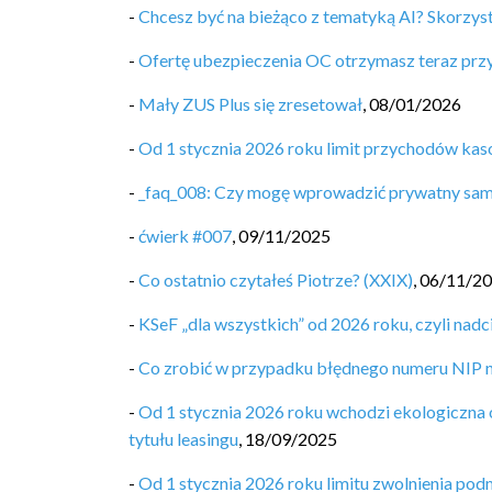
-
Chcesz być na bieżąco z tematyką AI? Skorzyst
-
Ofertę ubezpieczenia OC otrzymasz teraz pr
-
Mały ZUS Plus się zresetował
,
08/01/2026
-
Od 1 stycznia 2026 roku limit przychodów ka
-
_faq_008: Czy mogę wprowadzić prywatny sa
-
ćwierk #007
,
09/11/2025
-
Co ostatnio czytałeś Piotrze? (XXIX)
,
06/11/2
-
KSeF „dla wszystkich” od 2026 roku, czyli nad
-
Co zrobić w przypadku błędnego numeru NIP n
-
Od 1 stycznia 2026 roku wchodzi ekologiczna
tytułu leasingu
,
18/09/2025
-
Od 1 stycznia 2026 roku limitu zwolnienia po