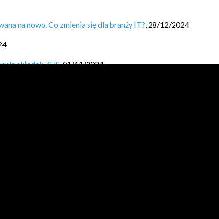
ana na nowo. Co zmienia się dla branży IT?
,
28/12/2024
24
cenia składek ZUS
,
01/11/2024
ła i ile oszczędzasz?
,
03/10/2024
canie sobie wynagrodzenia.
,
19/09/2024
aj Finansową Fortecę.
,
05/09/2024
024