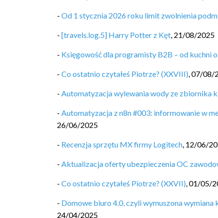
-
Od 1 stycznia 2026 roku limit zwolnienia pod
-
[travels.log.5] Harry Potter z Kęt
,
21/08/2025
-
Księgowość dla programisty B2B – od kuchni o
-
Co ostatnio czytałeś Piotrze? (XXVIII)
,
07/08/
-
Automatyzacja wylewania wody ze zbiornika k
-
Automatyzacja z n8n #003: informowanie w me
26/06/2025
-
Recenzja sprzętu MX firmy Logitech
,
12/06/2
-
Aktualizacja oferty ubezpieczenia OC zawodo
-
Co ostatnio czytałeś Piotrze? (XXVII)
,
01/05/2
-
Domowe biuro 4.0, czyli wymuszona wymiana k
24/04/2025