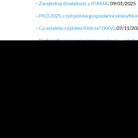
-
Zarejestruj działalność z IFIRMA
,
09/01/2025
-
PKD 2025, czyli polska gospodarka sklasyfikow
-
Co ostatnio czytałeś Piotrze? (XXV)
,
07/11/20
-
Nadszedł czas na miesięczne wakacje… od pła
-
Nadpłata kredytu = gigantyczne zyski. Jak dzia
-
Mój sposób na nieregularne przychody? Wypła
-
Jak zacząć inwestować na emeryturę? Przeczyt
-
Co ostatnio czytałeś Piotrze? (XXIV)
,
01/08/2
-
[travels.log.4] Opole i okolice
,
13/06/2024