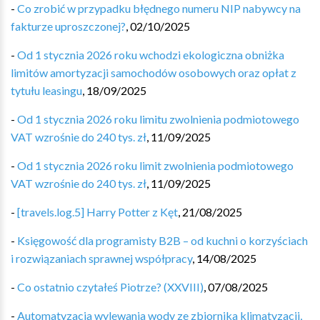
-
Co zrobić w przypadku błędnego numeru NIP nabywcy na
fakturze uproszczonej?
,
02/10/2025
-
Od 1 stycznia 2026 roku wchodzi ekologiczna obniżka
limitów amortyzacji samochodów osobowych oraz opłat z
tytułu leasingu
,
18/09/2025
-
Od 1 stycznia 2026 roku limitu zwolnienia podmiotowego
VAT wzrośnie do 240 tys. zł
,
11/09/2025
-
Od 1 stycznia 2026 roku limit zwolnienia podmiotowego
VAT wzrośnie do 240 tys. zł
,
11/09/2025
-
[travels.log.5] Harry Potter z Kęt
,
21/08/2025
-
Księgowość dla programisty B2B – od kuchni o korzyściach
i rozwiązaniach sprawnej współpracy
,
14/08/2025
-
Co ostatnio czytałeś Piotrze? (XXVIII)
,
07/08/2025
-
Automatyzacja wylewania wody ze zbiornika klimatyzacji,