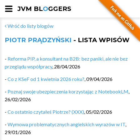
JVM BL
O
GGERS
Wróć do listy blogów
PIOTR PRĄDZYŃSKI
- LISTA WPISÓW
-
Reforma PIP, a konsultant na B2B: bez paniki, ale nie bez
przeglądu współpracy
,
28/04/2026
-
Co z KSeF od 1 kwietnia 2026 roku?
,
09/04/2026
-
Poznaj swoje ubezpieczenia korzystając z NotebookLM
,
26/02/2026
-
Co ostatnio czytałeś Piotrze? (XXX)
,
05/02/2026
-
Wymowa problematycznych angielskich wyrazów w IT
,
29/01/2026