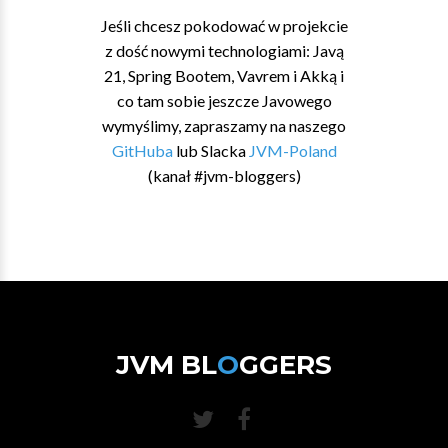
Jeśli chcesz pokodować w projekcie
z dość nowymi technologiami: Javą
21, Spring Bootem, Vavrem i Akką i
co tam sobie jeszcze Javowego
wymyślimy, zapraszamy na naszego
GitHuba
lub Slacka
JVM-Poland
(kanał #jvm-bloggers)
JVM BL
O
GGERS