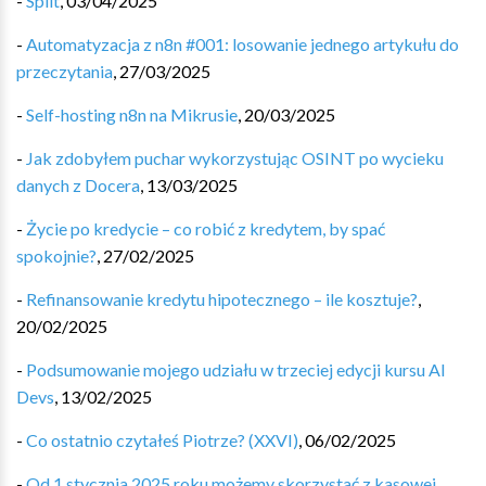
-
Split
,
03/04/2025
-
Automatyzacja z n8n #001: losowanie jednego artykułu do
przeczytania
,
27/03/2025
-
Self-hosting n8n na Mikrusie
,
20/03/2025
-
Jak zdobyłem puchar wykorzystując OSINT po wycieku
danych z Docera
,
13/03/2025
-
Życie po kredycie – co robić z kredytem, by spać
spokojnie?
,
27/02/2025
-
Refinansowanie kredytu hipotecznego – ile kosztuje?
,
20/02/2025
-
Podsumowanie mojego udziału w trzeciej edycji kursu AI
Devs
,
13/02/2025
-
Co ostatnio czytałeś Piotrze? (XXVI)
,
06/02/2025
-
Od 1 stycznia 2025 roku możemy skorzystać z kasowej