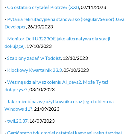
-
Co ostatnio czytałeś Piotrze? (XXI)
,
02/11/2023
-
Pytania rekrutacyjne na stanowisko (Regular/Senior) Java
Developer
,
26/10/2023
-
Monitor Dell U3223QE jako alternatywa dla stacji
dokującej
,
19/10/2023
-
Szablony zadań w Todoist
,
12/10/2023
-
Klockowy Kwartalnik 23.3
,
05/10/2023
-
Wezmę udział w szkoleniu AI_devs2. Może Ty też
dołączysz?
,
03/10/2023
-
Jak zmienić nazwę użytkownika oraz jego folderu na
Windows 11?
,
21/09/2023
-
twil.23.37
,
16/09/2023
-
Garść statystyk z mojej ostatniej kampanii rekrutacyjnej