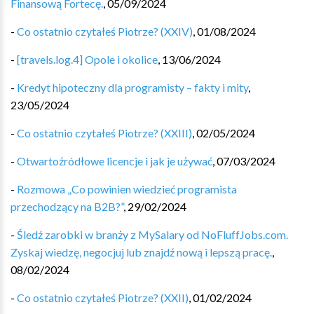
Finansową Fortecę.
,
05/09/2024
-
Co ostatnio czytałeś Piotrze? (XXIV)
,
01/08/2024
-
[travels.log.4] Opole i okolice
,
13/06/2024
-
Kredyt hipoteczny dla programisty – fakty i mity
,
23/05/2024
-
Co ostatnio czytałeś Piotrze? (XXIII)
,
02/05/2024
-
Otwartoźródłowe licencje i jak je używać
,
07/03/2024
-
Rozmowa „Co powinien wiedzieć programista
przechodzący na B2B?”
,
29/02/2024
-
Śledź zarobki w branży z MySalary od NoFluffJobs.com.
Zyskaj wiedzę, negocjuj lub znajdź nową i lepszą pracę.
,
08/02/2024
-
Co ostatnio czytałeś Piotrze? (XXII)
,
01/02/2024