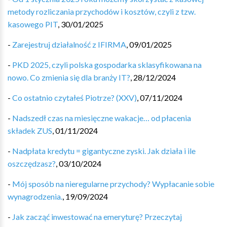
metody rozliczania przychodów i kosztów, czyli z tzw.
kasowego PIT
,
30/01/2025
-
Zarejestruj działalność z IFIRMA
,
09/01/2025
-
PKD 2025, czyli polska gospodarka sklasyfikowana na
nowo. Co zmienia się dla branży IT?
,
28/12/2024
-
Co ostatnio czytałeś Piotrze? (XXV)
,
07/11/2024
-
Nadszedł czas na miesięczne wakacje… od płacenia
składek ZUS
,
01/11/2024
-
Nadpłata kredytu = gigantyczne zyski. Jak działa i ile
oszczędzasz?
,
03/10/2024
-
Mój sposób na nieregularne przychody? Wypłacanie sobie
wynagrodzenia.
,
19/09/2024
-
Jak zacząć inwestować na emeryturę? Przeczytaj