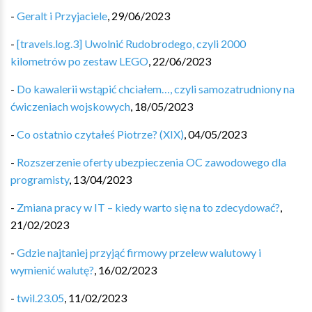
-
Geralt i Przyjaciele
,
29/06/2023
-
[travels.log.3] Uwolnić Rudobrodego, czyli 2000
kilometrów po zestaw LEGO
,
22/06/2023
-
Do kawalerii wstąpić chciałem…, czyli samozatrudniony na
ćwiczeniach wojskowych
,
18/05/2023
-
Co ostatnio czytałeś Piotrze? (XIX)
,
04/05/2023
-
Rozszerzenie oferty ubezpieczenia OC zawodowego dla
programisty
,
13/04/2023
-
Zmiana pracy w IT – kiedy warto się na to zdecydować?
,
21/02/2023
-
Gdzie najtaniej przyjąć firmowy przelew walutowy i
wymienić walutę?
,
16/02/2023
-
twil.23.05
,
11/02/2023