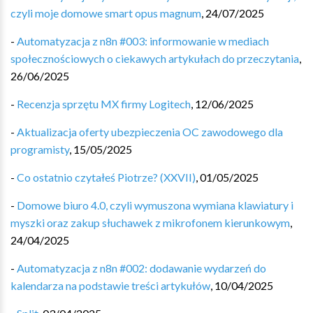
czyli moje domowe smart opus magnum
,
24/07/2025
-
Automatyzacja z n8n #003: informowanie w mediach
społecznościowych o ciekawych artykułach do przeczytania
,
26/06/2025
-
Recenzja sprzętu MX firmy Logitech
,
12/06/2025
-
Aktualizacja oferty ubezpieczenia OC zawodowego dla
programisty
,
15/05/2025
-
Co ostatnio czytałeś Piotrze? (XXVII)
,
01/05/2025
-
Domowe biuro 4.0, czyli wymuszona wymiana klawiatury i
myszki oraz zakup słuchawek z mikrofonem kierunkowym
,
24/04/2025
-
Automatyzacja z n8n #002: dodawanie wydarzeń do
kalendarza na podstawie treści artykułów
,
10/04/2025