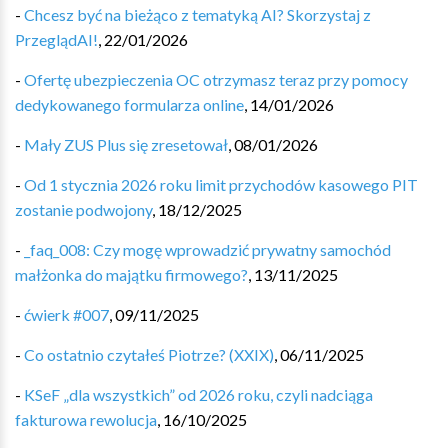
-
Chcesz być na bieżąco z tematyką AI? Skorzystaj z
PrzeglądAI!
,
22/01/2026
-
Ofertę ubezpieczenia OC otrzymasz teraz przy pomocy
dedykowanego formularza online
,
14/01/2026
-
Mały ZUS Plus się zresetował
,
08/01/2026
-
Od 1 stycznia 2026 roku limit przychodów kasowego PIT
zostanie podwojony
,
18/12/2025
-
_faq_008: Czy mogę wprowadzić prywatny samochód
małżonka do majątku firmowego?
,
13/11/2025
-
ćwierk #007
,
09/11/2025
-
Co ostatnio czytałeś Piotrze? (XXIX)
,
06/11/2025
-
KSeF „dla wszystkich” od 2026 roku, czyli nadciąga
fakturowa rewolucja
,
16/10/2025