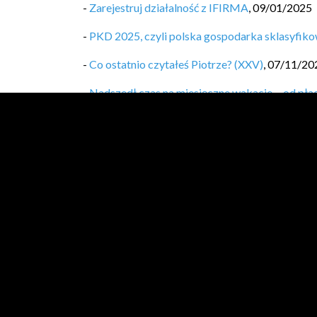
-
Zarejestruj działalność z IFIRMA
,
09/01/2025
-
PKD 2025, czyli polska gospodarka sklasyfikow
-
Co ostatnio czytałeś Piotrze? (XXV)
,
07/11/20
-
Nadszedł czas na miesięczne wakacje… od pła
-
Nadpłata kredytu = gigantyczne zyski. Jak dzia
-
Mój sposób na nieregularne przychody? Wypła
-
Jak zacząć inwestować na emeryturę? Przeczyt
-
Co ostatnio czytałeś Piotrze? (XXIV)
,
01/08/2
-
[travels.log.4] Opole i okolice
,
13/06/2024