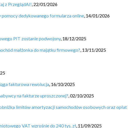
aj z PrzeglądAI!
,
22/01/2026
zy pomocy dedykowanego formularza online
,
14/01/2026
sowego PIT zostanie podwojony
,
18/12/2025
mochód małżonka do majątku firmowego?
,
13/11/2025
025
ciąga fakturowa rewolucja
,
16/10/2025
abywcy na fakturze uproszczonej?
,
02/10/2025
 obniżka limitów amortyzacji samochodów osobowych oraz opłat 
dmiotowego VAT wzrośnie do 240 tys. zł
,
11/09/2025