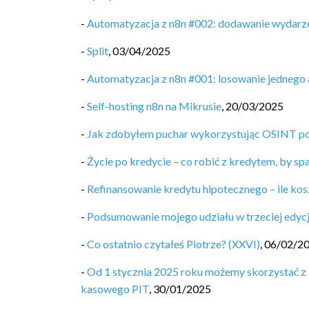
-
Automatyzacja z n8n #002: dodawanie wydarze
-
Split
,
03/04/2025
-
Automatyzacja z n8n #001: losowanie jednego 
-
Self-hosting n8n na Mikrusie
,
20/03/2025
-
Jak zdobyłem puchar wykorzystując OSINT po
-
Życie po kredycie – co robić z kredytem, by sp
-
Refinansowanie kredytu hipotecznego – ile kos
-
Podsumowanie mojego udziału w trzeciej edycj
-
Co ostatnio czytałeś Piotrze? (XXVI)
,
06/02/2
-
Od 1 stycznia 2025 roku możemy skorzystać z 
kasowego PIT
,
30/01/2025