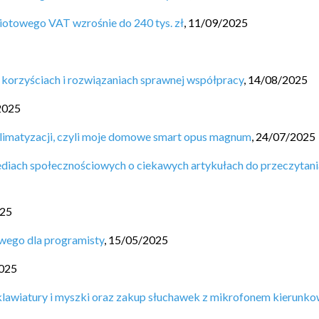
miotowego VAT wzrośnie do 240 tys. zł
,
11/09/2025
 korzyściach i rozwiązaniach sprawnej współpracy
,
14/08/2025
2025
limatyzacji, czyli moje domowe smart opus magnum
,
24/07/2025
diach społecznościowych o ciekawych artykułach do przeczytani
025
wego dla programisty
,
15/05/2025
025
lawiatury i myszki oraz zakup słuchawek z mikrofonem kierunk