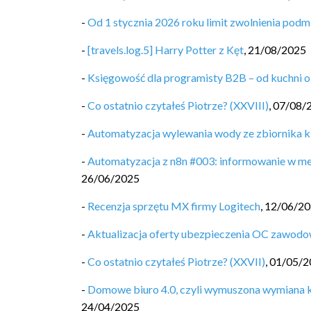
-
Od 1 stycznia 2026 roku limit zwolnienia pod
-
[travels.log.5] Harry Potter z Kęt
,
21/08/2025
-
Księgowość dla programisty B2B – od kuchni o
-
Co ostatnio czytałeś Piotrze? (XXVIII)
,
07/08/
-
Automatyzacja wylewania wody ze zbiornika k
-
Automatyzacja z n8n #003: informowanie w me
26/06/2025
-
Recenzja sprzętu MX firmy Logitech
,
12/06/2
-
Aktualizacja oferty ubezpieczenia OC zawodo
-
Co ostatnio czytałeś Piotrze? (XXVII)
,
01/05/2
-
Domowe biuro 4.0, czyli wymuszona wymiana k
24/04/2025