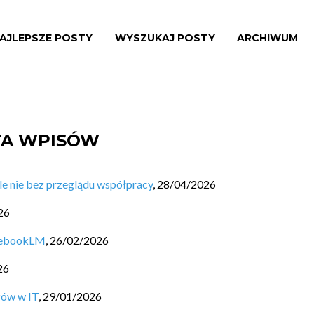
AJLEPSZE POSTY
WYSZUKAJ POSTY
ARCHIWUM
STA WPISÓW
ale nie bez przeglądu współpracy
,
28/04/2026
26
otebookLM
,
26/02/2026
26
zów w IT
,
29/01/2026