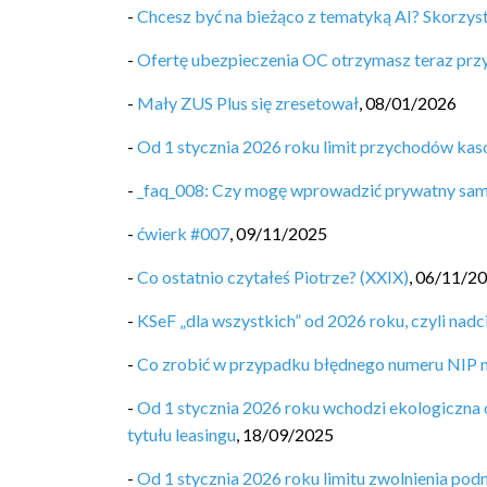
-
Chcesz być na bieżąco z tematyką AI? Skorzyst
-
Ofertę ubezpieczenia OC otrzymasz teraz pr
-
Mały ZUS Plus się zresetował
,
08/01/2026
-
Od 1 stycznia 2026 roku limit przychodów ka
-
_faq_008: Czy mogę wprowadzić prywatny sa
-
ćwierk #007
,
09/11/2025
-
Co ostatnio czytałeś Piotrze? (XXIX)
,
06/11/2
-
KSeF „dla wszystkich” od 2026 roku, czyli nad
-
Co zrobić w przypadku błędnego numeru NIP n
-
Od 1 stycznia 2026 roku wchodzi ekologiczna
tytułu leasingu
,
18/09/2025
-
Od 1 stycznia 2026 roku limitu zwolnienia po