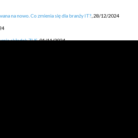
ana na nowo. Co zmienia się dla branży IT?
,
28/12/2024
24
cenia składek ZUS
,
01/11/2024
ła i ile oszczędzasz?
,
03/10/2024
canie sobie wynagrodzenia.
,
19/09/2024
aj Finansową Fortecę.
,
05/09/2024
024