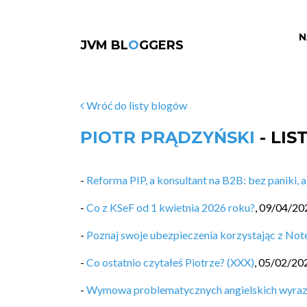
N
JVM BL
O
GGERS
Wróć do listy blogów
PIOTR PRĄDZYŃSKI
- LI
-
Reforma PIP, a konsultant na B2B: bez paniki, 
-
Co z KSeF od 1 kwietnia 2026 roku?
,
09/04/20
-
Poznaj swoje ubezpieczenia korzystając z N
-
Co ostatnio czytałeś Piotrze? (XXX)
,
05/02/20
-
Wymowa problematycznych angielskich wyra