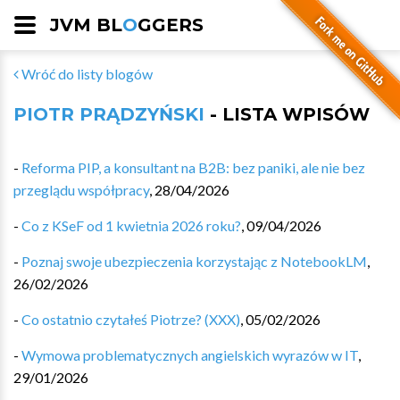
JVM BL
O
GGERS
Wróć do listy blogów
PIOTR PRĄDZYŃSKI
- LISTA WPISÓW
-
Reforma PIP, a konsultant na B2B: bez paniki, ale nie bez
przeglądu współpracy
,
28/04/2026
-
Co z KSeF od 1 kwietnia 2026 roku?
,
09/04/2026
-
Poznaj swoje ubezpieczenia korzystając z NotebookLM
,
26/02/2026
-
Co ostatnio czytałeś Piotrze? (XXX)
,
05/02/2026
-
Wymowa problematycznych angielskich wyrazów w IT
,
29/01/2026