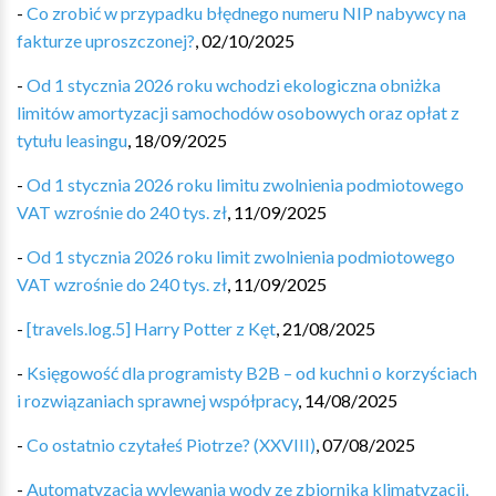
-
Co zrobić w przypadku błędnego numeru NIP nabywcy na
fakturze uproszczonej?
,
02/10/2025
-
Od 1 stycznia 2026 roku wchodzi ekologiczna obniżka
limitów amortyzacji samochodów osobowych oraz opłat z
tytułu leasingu
,
18/09/2025
-
Od 1 stycznia 2026 roku limitu zwolnienia podmiotowego
VAT wzrośnie do 240 tys. zł
,
11/09/2025
-
Od 1 stycznia 2026 roku limit zwolnienia podmiotowego
VAT wzrośnie do 240 tys. zł
,
11/09/2025
-
[travels.log.5] Harry Potter z Kęt
,
21/08/2025
-
Księgowość dla programisty B2B – od kuchni o korzyściach
i rozwiązaniach sprawnej współpracy
,
14/08/2025
-
Co ostatnio czytałeś Piotrze? (XXVIII)
,
07/08/2025
-
Automatyzacja wylewania wody ze zbiornika klimatyzacji,