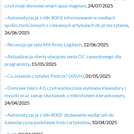
czyli moje domowe smart opus magnum
,
24/07/2025
-
Automatyzacja z n8n #003: informowanie w mediach
społecznościowych o ciekawych artykułach do przeczytania
,
26/06/2025
-
Recenzja sprzętu MX firmy Logitech
,
12/06/2025
-
Aktualizacja oferty ubezpieczenia OC zawodowego dla
programisty
,
15/05/2025
-
Co ostatnio czytałeś Piotrze? (XXVII)
,
01/05/2025
-
Domowe biuro 4.0, czyli wymuszona wymiana klawiatury i
myszki oraz zakup słuchawek z mikrofonem kierunkowym
,
24/04/2025
-
Automatyzacja z n8n #002: dodawanie wydarzeń do
kalendarza na podstawie treści artykułów
,
10/04/2025