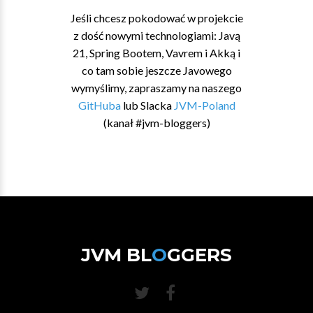
Jeśli chcesz pokodować w projekcie
z dość nowymi technologiami: Javą
21, Spring Bootem, Vavrem i Akką i
co tam sobie jeszcze Javowego
wymyślimy, zapraszamy na naszego
GitHuba
lub Slacka
JVM-Poland
(kanał #jvm-bloggers)
JVM BL
O
GGERS