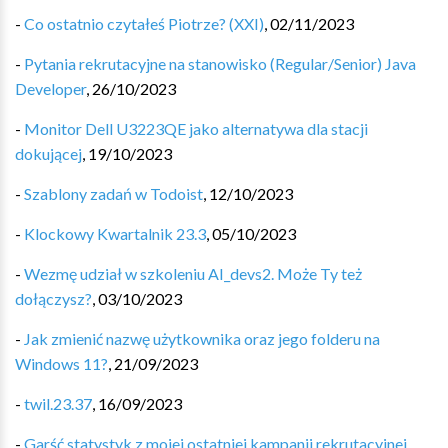
-
Co ostatnio czytałeś Piotrze? (XXI)
,
02/11/2023
-
Pytania rekrutacyjne na stanowisko (Regular/Senior) Java
Developer
,
26/10/2023
-
Monitor Dell U3223QE jako alternatywa dla stacji
dokującej
,
19/10/2023
-
Szablony zadań w Todoist
,
12/10/2023
-
Klockowy Kwartalnik 23.3
,
05/10/2023
-
Wezmę udział w szkoleniu AI_devs2. Może Ty też
dołączysz?
,
03/10/2023
-
Jak zmienić nazwę użytkownika oraz jego folderu na
Windows 11?
,
21/09/2023
-
twil.23.37
,
16/09/2023
-
Garść statystyk z mojej ostatniej kampanii rekrutacyjnej