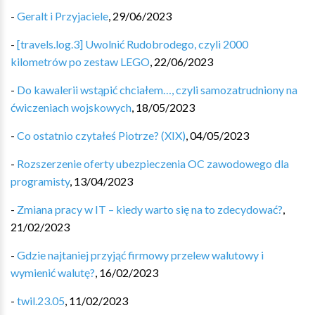
-
Geralt i Przyjaciele
,
29/06/2023
-
[travels.log.3] Uwolnić Rudobrodego, czyli 2000
kilometrów po zestaw LEGO
,
22/06/2023
-
Do kawalerii wstąpić chciałem…, czyli samozatrudniony na
ćwiczeniach wojskowych
,
18/05/2023
-
Co ostatnio czytałeś Piotrze? (XIX)
,
04/05/2023
-
Rozszerzenie oferty ubezpieczenia OC zawodowego dla
programisty
,
13/04/2023
-
Zmiana pracy w IT – kiedy warto się na to zdecydować?
,
21/02/2023
-
Gdzie najtaniej przyjąć firmowy przelew walutowy i
wymienić walutę?
,
16/02/2023
-
twil.23.05
,
11/02/2023