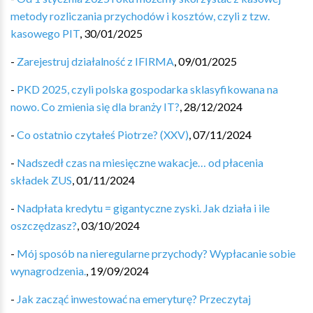
metody rozliczania przychodów i kosztów, czyli z tzw.
kasowego PIT
,
30/01/2025
-
Zarejestruj działalność z IFIRMA
,
09/01/2025
-
PKD 2025, czyli polska gospodarka sklasyfikowana na
nowo. Co zmienia się dla branży IT?
,
28/12/2024
-
Co ostatnio czytałeś Piotrze? (XXV)
,
07/11/2024
-
Nadszedł czas na miesięczne wakacje… od płacenia
składek ZUS
,
01/11/2024
-
Nadpłata kredytu = gigantyczne zyski. Jak działa i ile
oszczędzasz?
,
03/10/2024
-
Mój sposób na nieregularne przychody? Wypłacanie sobie
wynagrodzenia.
,
19/09/2024
-
Jak zacząć inwestować na emeryturę? Przeczytaj