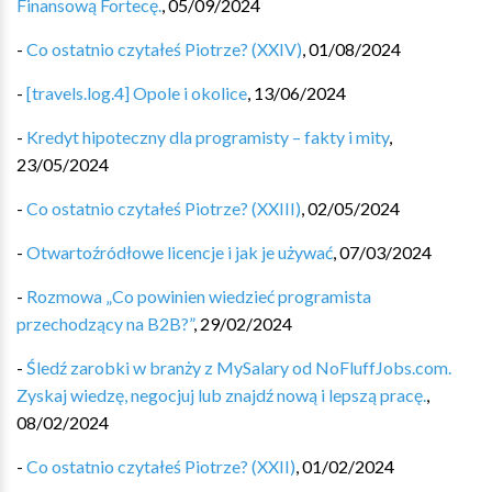
Finansową Fortecę.
,
05/09/2024
-
Co ostatnio czytałeś Piotrze? (XXIV)
,
01/08/2024
-
[travels.log.4] Opole i okolice
,
13/06/2024
-
Kredyt hipoteczny dla programisty – fakty i mity
,
23/05/2024
-
Co ostatnio czytałeś Piotrze? (XXIII)
,
02/05/2024
-
Otwartoźródłowe licencje i jak je używać
,
07/03/2024
-
Rozmowa „Co powinien wiedzieć programista
przechodzący na B2B?”
,
29/02/2024
-
Śledź zarobki w branży z MySalary od NoFluffJobs.com.
Zyskaj wiedzę, negocjuj lub znajdź nową i lepszą pracę.
,
08/02/2024
-
Co ostatnio czytałeś Piotrze? (XXII)
,
01/02/2024