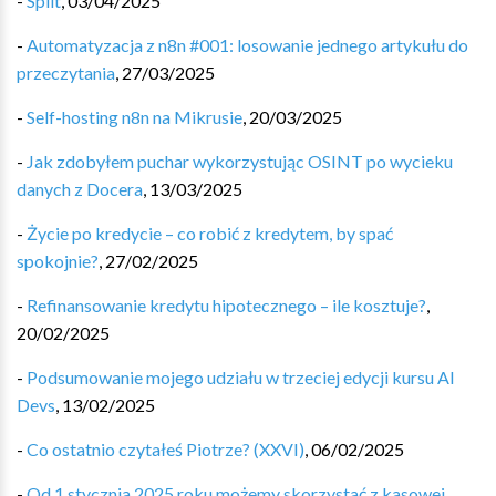
-
Split
,
03/04/2025
-
Automatyzacja z n8n #001: losowanie jednego artykułu do
przeczytania
,
27/03/2025
-
Self-hosting n8n na Mikrusie
,
20/03/2025
-
Jak zdobyłem puchar wykorzystując OSINT po wycieku
danych z Docera
,
13/03/2025
-
Życie po kredycie – co robić z kredytem, by spać
spokojnie?
,
27/02/2025
-
Refinansowanie kredytu hipotecznego – ile kosztuje?
,
20/02/2025
-
Podsumowanie mojego udziału w trzeciej edycji kursu AI
Devs
,
13/02/2025
-
Co ostatnio czytałeś Piotrze? (XXVI)
,
06/02/2025
-
Od 1 stycznia 2025 roku możemy skorzystać z kasowej