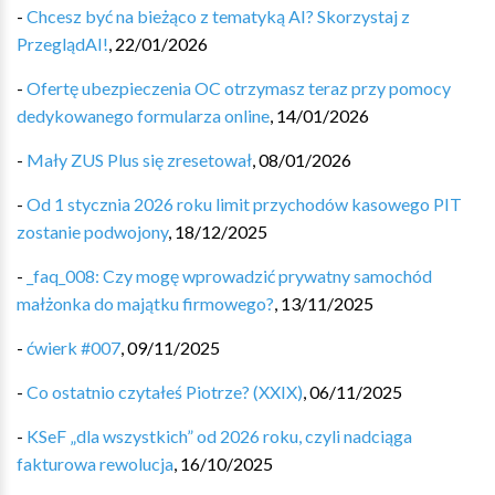
-
Chcesz być na bieżąco z tematyką AI? Skorzystaj z
PrzeglądAI!
,
22/01/2026
-
Ofertę ubezpieczenia OC otrzymasz teraz przy pomocy
dedykowanego formularza online
,
14/01/2026
-
Mały ZUS Plus się zresetował
,
08/01/2026
-
Od 1 stycznia 2026 roku limit przychodów kasowego PIT
zostanie podwojony
,
18/12/2025
-
_faq_008: Czy mogę wprowadzić prywatny samochód
małżonka do majątku firmowego?
,
13/11/2025
-
ćwierk #007
,
09/11/2025
-
Co ostatnio czytałeś Piotrze? (XXIX)
,
06/11/2025
-
KSeF „dla wszystkich” od 2026 roku, czyli nadciąga
fakturowa rewolucja
,
16/10/2025