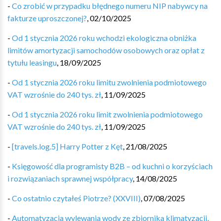
-
Co zrobić w przypadku błędnego numeru NIP nabywcy na
fakturze uproszczonej?
,
02/10/2025
-
Od 1 stycznia 2026 roku wchodzi ekologiczna obniżka
limitów amortyzacji samochodów osobowych oraz opłat z
tytułu leasingu
,
18/09/2025
-
Od 1 stycznia 2026 roku limitu zwolnienia podmiotowego
VAT wzrośnie do 240 tys. zł
,
11/09/2025
-
Od 1 stycznia 2026 roku limit zwolnienia podmiotowego
VAT wzrośnie do 240 tys. zł
,
11/09/2025
-
[travels.log.5] Harry Potter z Kęt
,
21/08/2025
-
Księgowość dla programisty B2B – od kuchni o korzyściach
i rozwiązaniach sprawnej współpracy
,
14/08/2025
-
Co ostatnio czytałeś Piotrze? (XXVIII)
,
07/08/2025
-
Automatyzacja wylewania wody ze zbiornika klimatyzacji,