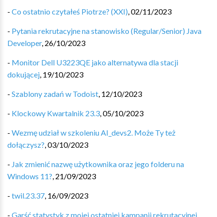
-
Co ostatnio czytałeś Piotrze? (XXI)
,
02/11/2023
-
Pytania rekrutacyjne na stanowisko (Regular/Senior) Java
Developer
,
26/10/2023
-
Monitor Dell U3223QE jako alternatywa dla stacji
dokującej
,
19/10/2023
-
Szablony zadań w Todoist
,
12/10/2023
-
Klockowy Kwartalnik 23.3
,
05/10/2023
-
Wezmę udział w szkoleniu AI_devs2. Może Ty też
dołączysz?
,
03/10/2023
-
Jak zmienić nazwę użytkownika oraz jego folderu na
Windows 11?
,
21/09/2023
-
twil.23.37
,
16/09/2023
-
Garść statystyk z mojej ostatniej kampanii rekrutacyjnej