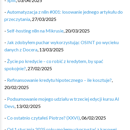
-
Split
,
03/04/2025
-
Automatyzacja z n8n #001: losowanie jednego artykułu do
przeczytania
,
27/03/2025
-
Self-hosting n8n na Mikrusie
,
20/03/2025
-
Jak zdobyłem puchar wykorzystując OSINT po wycieku
danych z Docera
,
13/03/2025
-
Życie po kredycie – co robić z kredytem, by spać
spokojnie?
,
27/02/2025
-
Refinansowanie kredytu hipotecznego – ile kosztuje?
,
20/02/2025
-
Podsumowanie mojego udziału w trzeciej edycji kursu AI
Devs
,
13/02/2025
-
Co ostatnio czytałeś Piotrze? (XXVI)
,
06/02/2025
-
Od 1 stycznia 2025 roku możemy skorzystać z kasowej