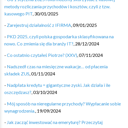
metody rozliczania przychodów i kosztów, czyli z tzw.
kasowego PIT
,
30/01/2025
-
Zarejestruj działalność z IFIRMA
,
09/01/2025
-
PKD 2025, czyli polska gospodarka sklasyfikowana na
nowo. Co zmienia się dla branży IT?
,
28/12/2024
-
Co ostatnio czytałeś Piotrze? (XXV)
,
07/11/2024
-
Nadszedł czas na miesięczne wakacje… od płacenia
składek ZUS
,
01/11/2024
-
Nadpłata kredytu = gigantyczne zyski. Jak działa i ile
oszczędzasz?
,
03/10/2024
-
Mój sposób na nieregularne przychody? Wypłacanie sobie
wynagrodzenia.
,
19/09/2024
-
Jak zacząć inwestować na emeryturę? Przeczytaj