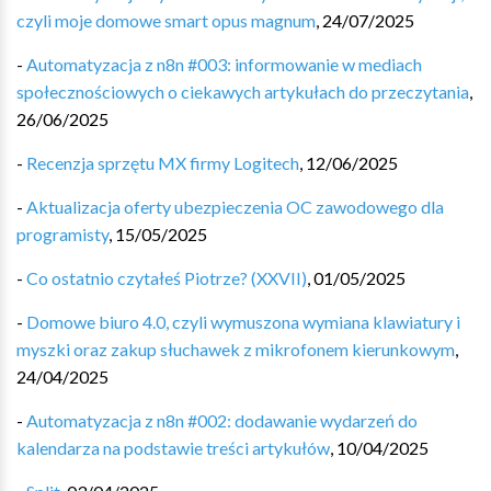
czyli moje domowe smart opus magnum
,
24/07/2025
-
Automatyzacja z n8n #003: informowanie w mediach
społecznościowych o ciekawych artykułach do przeczytania
,
26/06/2025
-
Recenzja sprzętu MX firmy Logitech
,
12/06/2025
-
Aktualizacja oferty ubezpieczenia OC zawodowego dla
programisty
,
15/05/2025
-
Co ostatnio czytałeś Piotrze? (XXVII)
,
01/05/2025
-
Domowe biuro 4.0, czyli wymuszona wymiana klawiatury i
myszki oraz zakup słuchawek z mikrofonem kierunkowym
,
24/04/2025
-
Automatyzacja z n8n #002: dodawanie wydarzeń do
kalendarza na podstawie treści artykułów
,
10/04/2025