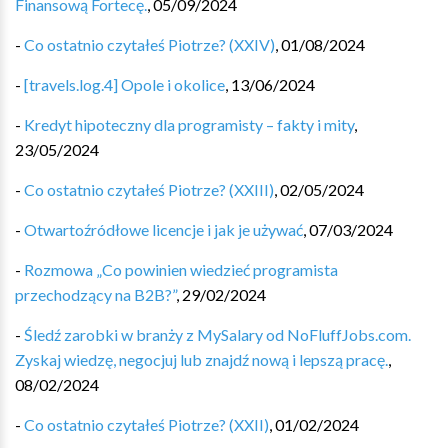
Finansową Fortecę.
,
05/09/2024
-
Co ostatnio czytałeś Piotrze? (XXIV)
,
01/08/2024
-
[travels.log.4] Opole i okolice
,
13/06/2024
-
Kredyt hipoteczny dla programisty – fakty i mity
,
23/05/2024
-
Co ostatnio czytałeś Piotrze? (XXIII)
,
02/05/2024
-
Otwartoźródłowe licencje i jak je używać
,
07/03/2024
-
Rozmowa „Co powinien wiedzieć programista
przechodzący na B2B?”
,
29/02/2024
-
Śledź zarobki w branży z MySalary od NoFluffJobs.com.
Zyskaj wiedzę, negocjuj lub znajdź nową i lepszą pracę.
,
08/02/2024
-
Co ostatnio czytałeś Piotrze? (XXII)
,
01/02/2024