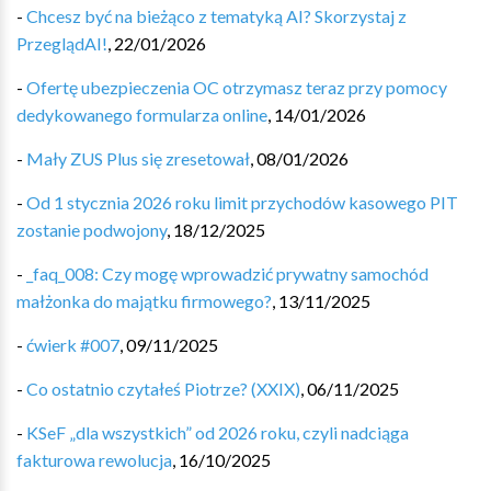
-
Chcesz być na bieżąco z tematyką AI? Skorzystaj z
PrzeglądAI!
,
22/01/2026
-
Ofertę ubezpieczenia OC otrzymasz teraz przy pomocy
dedykowanego formularza online
,
14/01/2026
-
Mały ZUS Plus się zresetował
,
08/01/2026
-
Od 1 stycznia 2026 roku limit przychodów kasowego PIT
zostanie podwojony
,
18/12/2025
-
_faq_008: Czy mogę wprowadzić prywatny samochód
małżonka do majątku firmowego?
,
13/11/2025
-
ćwierk #007
,
09/11/2025
-
Co ostatnio czytałeś Piotrze? (XXIX)
,
06/11/2025
-
KSeF „dla wszystkich” od 2026 roku, czyli nadciąga
fakturowa rewolucja
,
16/10/2025