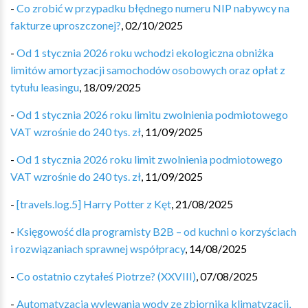
-
Co zrobić w przypadku błędnego numeru NIP nabywcy na
fakturze uproszczonej?
,
02/10/2025
-
Od 1 stycznia 2026 roku wchodzi ekologiczna obniżka
limitów amortyzacji samochodów osobowych oraz opłat z
tytułu leasingu
,
18/09/2025
-
Od 1 stycznia 2026 roku limitu zwolnienia podmiotowego
VAT wzrośnie do 240 tys. zł
,
11/09/2025
-
Od 1 stycznia 2026 roku limit zwolnienia podmiotowego
VAT wzrośnie do 240 tys. zł
,
11/09/2025
-
[travels.log.5] Harry Potter z Kęt
,
21/08/2025
-
Księgowość dla programisty B2B – od kuchni o korzyściach
i rozwiązaniach sprawnej współpracy
,
14/08/2025
-
Co ostatnio czytałeś Piotrze? (XXVIII)
,
07/08/2025
-
Automatyzacja wylewania wody ze zbiornika klimatyzacji,