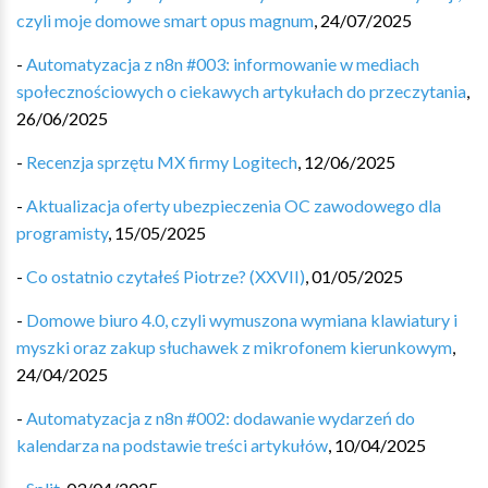
czyli moje domowe smart opus magnum
,
24/07/2025
-
Automatyzacja z n8n #003: informowanie w mediach
społecznościowych o ciekawych artykułach do przeczytania
,
26/06/2025
-
Recenzja sprzętu MX firmy Logitech
,
12/06/2025
-
Aktualizacja oferty ubezpieczenia OC zawodowego dla
programisty
,
15/05/2025
-
Co ostatnio czytałeś Piotrze? (XXVII)
,
01/05/2025
-
Domowe biuro 4.0, czyli wymuszona wymiana klawiatury i
myszki oraz zakup słuchawek z mikrofonem kierunkowym
,
24/04/2025
-
Automatyzacja z n8n #002: dodawanie wydarzeń do
kalendarza na podstawie treści artykułów
,
10/04/2025