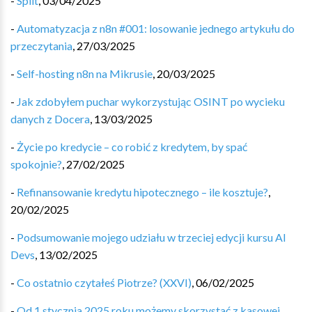
-
Split
,
03/04/2025
-
Automatyzacja z n8n #001: losowanie jednego artykułu do
przeczytania
,
27/03/2025
-
Self-hosting n8n na Mikrusie
,
20/03/2025
-
Jak zdobyłem puchar wykorzystując OSINT po wycieku
danych z Docera
,
13/03/2025
-
Życie po kredycie – co robić z kredytem, by spać
spokojnie?
,
27/02/2025
-
Refinansowanie kredytu hipotecznego – ile kosztuje?
,
20/02/2025
-
Podsumowanie mojego udziału w trzeciej edycji kursu AI
Devs
,
13/02/2025
-
Co ostatnio czytałeś Piotrze? (XXVI)
,
06/02/2025
-
Od 1 stycznia 2025 roku możemy skorzystać z kasowej