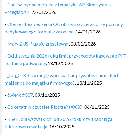
-
Chcesz być na bieżąco z tematyką AI? Skorzystaj z
PrzeglądAI!
,
22/01/2026
-
Ofertę ubezpieczenia OC otrzymasz teraz przy pomocy
dedykowanego formularza online
,
14/01/2026
-
Mały ZUS Plus się zresetował
,
08/01/2026
-
Od 1 stycznia 2026 roku limit przychodów kasowego PIT
zostanie podwojony
,
18/12/2025
-
_faq_008: Czy mogę wprowadzić prywatny samochód
małżonka do majątku firmowego?
,
13/11/2025
-
ćwierk #007
,
09/11/2025
-
Co ostatnio czytałeś Piotrze? (XXIX)
,
06/11/2025
-
KSeF „dla wszystkich” od 2026 roku, czyli nadciąga
fakturowa rewolucja
,
16/10/2025