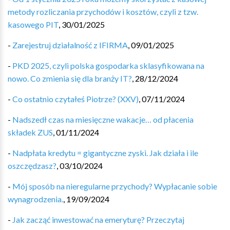
metody rozliczania przychodów i kosztów, czyli z tzw.
kasowego PIT
,
30/01/2025
-
Zarejestruj działalność z IFIRMA
,
09/01/2025
-
PKD 2025, czyli polska gospodarka sklasyfikowana na
nowo. Co zmienia się dla branży IT?
,
28/12/2024
-
Co ostatnio czytałeś Piotrze? (XXV)
,
07/11/2024
-
Nadszedł czas na miesięczne wakacje… od płacenia
składek ZUS
,
01/11/2024
-
Nadpłata kredytu = gigantyczne zyski. Jak działa i ile
oszczędzasz?
,
03/10/2024
-
Mój sposób na nieregularne przychody? Wypłacanie sobie
wynagrodzenia.
,
19/09/2024
-
Jak zacząć inwestować na emeryturę? Przeczytaj