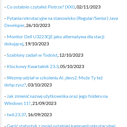
-
Co ostatnio czytałeś Piotrze? (XXI)
,
02/11/2023
-
Pytania rekrutacyjne na stanowisko (Regular/Senior) Java
Developer
,
26/10/2023
-
Monitor Dell U3223QE jako alternatywa dla stacji
dokującej
,
19/10/2023
-
Szablony zadań w Todoist
,
12/10/2023
-
Klockowy Kwartalnik 23.3
,
05/10/2023
-
Wezmę udział w szkoleniu AI_devs2. Może Ty też
dołączysz?
,
03/10/2023
-
Jak zmienić nazwę użytkownika oraz jego folderu na
Windows 11?
,
21/09/2023
-
twil.23.37
,
16/09/2023
-
Garść statystyk z mojej ostatniej kampanii rekrutacyjnej