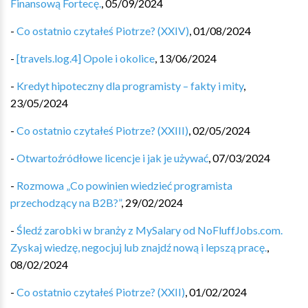
Finansową Fortecę.
,
05/09/2024
-
Co ostatnio czytałeś Piotrze? (XXIV)
,
01/08/2024
-
[travels.log.4] Opole i okolice
,
13/06/2024
-
Kredyt hipoteczny dla programisty – fakty i mity
,
23/05/2024
-
Co ostatnio czytałeś Piotrze? (XXIII)
,
02/05/2024
-
Otwartoźródłowe licencje i jak je używać
,
07/03/2024
-
Rozmowa „Co powinien wiedzieć programista
przechodzący na B2B?”
,
29/02/2024
-
Śledź zarobki w branży z MySalary od NoFluffJobs.com.
Zyskaj wiedzę, negocjuj lub znajdź nową i lepszą pracę.
,
08/02/2024
-
Co ostatnio czytałeś Piotrze? (XXII)
,
01/02/2024