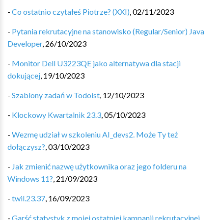
-
Co ostatnio czytałeś Piotrze? (XXI)
,
02/11/2023
-
Pytania rekrutacyjne na stanowisko (Regular/Senior) Java
Developer
,
26/10/2023
-
Monitor Dell U3223QE jako alternatywa dla stacji
dokującej
,
19/10/2023
-
Szablony zadań w Todoist
,
12/10/2023
-
Klockowy Kwartalnik 23.3
,
05/10/2023
-
Wezmę udział w szkoleniu AI_devs2. Może Ty też
dołączysz?
,
03/10/2023
-
Jak zmienić nazwę użytkownika oraz jego folderu na
Windows 11?
,
21/09/2023
-
twil.23.37
,
16/09/2023
-
Garść statystyk z mojej ostatniej kampanii rekrutacyjnej