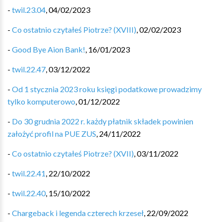
-
twil.23.04
,
04/02/2023
-
Co ostatnio czytałeś Piotrze? (XVIII)
,
02/02/2023
-
Good Bye Aion Bank!
,
16/01/2023
-
twil.22.47
,
03/12/2022
-
Od 1 stycznia 2023 roku księgi podatkowe prowadzimy
tylko komputerowo
,
01/12/2022
-
Do 30 grudnia 2022 r. każdy płatnik składek powinien
założyć profil na PUE ZUS
,
24/11/2022
-
Co ostatnio czytałeś Piotrze? (XVII)
,
03/11/2022
-
twil.22.41
,
22/10/2022
-
twil.22.40
,
15/10/2022
-
Chargeback i legenda czterech krzeseł
,
22/09/2022