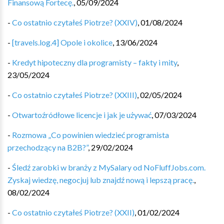
Finansową Fortecę.
,
05/09/2024
-
Co ostatnio czytałeś Piotrze? (XXIV)
,
01/08/2024
-
[travels.log.4] Opole i okolice
,
13/06/2024
-
Kredyt hipoteczny dla programisty – fakty i mity
,
23/05/2024
-
Co ostatnio czytałeś Piotrze? (XXIII)
,
02/05/2024
-
Otwartoźródłowe licencje i jak je używać
,
07/03/2024
-
Rozmowa „Co powinien wiedzieć programista
przechodzący na B2B?”
,
29/02/2024
-
Śledź zarobki w branży z MySalary od NoFluffJobs.com.
Zyskaj wiedzę, negocjuj lub znajdź nową i lepszą pracę.
,
08/02/2024
-
Co ostatnio czytałeś Piotrze? (XXII)
,
01/02/2024