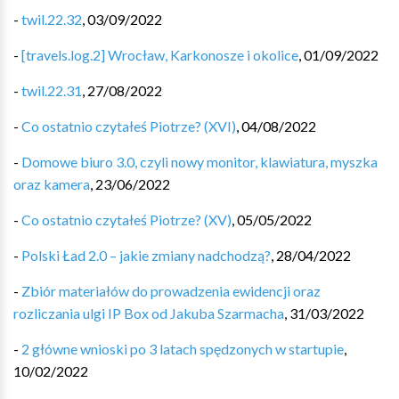
-
twil.22.32
,
03/09/2022
-
[travels.log.2] Wrocław, Karkonosze i okolice
,
01/09/2022
-
twil.22.31
,
27/08/2022
-
Co ostatnio czytałeś Piotrze? (XVI)
,
04/08/2022
-
Domowe biuro 3.0, czyli nowy monitor, klawiatura, myszka
oraz kamera
,
23/06/2022
-
Co ostatnio czytałeś Piotrze? (XV)
,
05/05/2022
-
Polski Ład 2.0 – jakie zmiany nadchodzą?
,
28/04/2022
-
Zbiór materiałów do prowadzenia ewidencji oraz
rozliczania ulgi IP Box od Jakuba Szarmacha
,
31/03/2022
-
2 główne wnioski po 3 latach spędzonych w startupie
,
10/02/2022