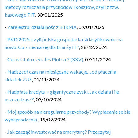
metody rozliczania przychodów i kosztów, czyli z tzw.
kasowego PIT
,
30/01/2025
-
Zarejestruj działalność z IFIRMA
,
09/01/2025
-
PKD 2025, czyli polska gospodarka sklasyfikowana na
nowo. Co zmienia się dla branży IT?
,
28/12/2024
-
Co ostatnio czytałeś Piotrze? (XXV)
,
07/11/2024
-
Nadszedł czas na miesięczne wakacje… od płacenia
składek ZUS
,
01/11/2024
-
Nadpłata kredytu = gigantyczne zyski. Jak działa i ile
oszczędzasz?
,
03/10/2024
-
Mój sposób na nieregularne przychody? Wypłacanie sobie
wynagrodzenia.
,
19/09/2024
-
Jak zacząć inwestować na emeryturę? Przeczytaj