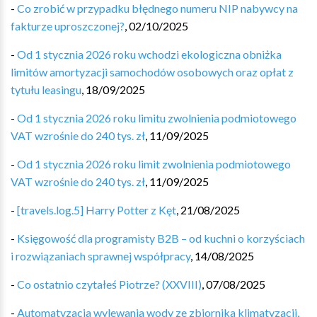
-
Co zrobić w przypadku błędnego numeru NIP nabywcy na
fakturze uproszczonej?
,
02/10/2025
-
Od 1 stycznia 2026 roku wchodzi ekologiczna obniżka
limitów amortyzacji samochodów osobowych oraz opłat z
tytułu leasingu
,
18/09/2025
-
Od 1 stycznia 2026 roku limitu zwolnienia podmiotowego
VAT wzrośnie do 240 tys. zł
,
11/09/2025
-
Od 1 stycznia 2026 roku limit zwolnienia podmiotowego
VAT wzrośnie do 240 tys. zł
,
11/09/2025
-
[travels.log.5] Harry Potter z Kęt
,
21/08/2025
-
Księgowość dla programisty B2B – od kuchni o korzyściach
i rozwiązaniach sprawnej współpracy
,
14/08/2025
-
Co ostatnio czytałeś Piotrze? (XXVIII)
,
07/08/2025
-
Automatyzacja wylewania wody ze zbiornika klimatyzacji,