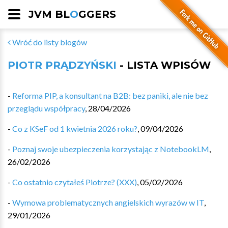
JVM BL
O
GGERS
Wróć do listy blogów
PIOTR PRĄDZYŃSKI
- LISTA WPISÓW
-
Reforma PIP, a konsultant na B2B: bez paniki, ale nie bez
przeglądu współpracy
,
28/04/2026
-
Co z KSeF od 1 kwietnia 2026 roku?
,
09/04/2026
-
Poznaj swoje ubezpieczenia korzystając z NotebookLM
,
26/02/2026
-
Co ostatnio czytałeś Piotrze? (XXX)
,
05/02/2026
-
Wymowa problematycznych angielskich wyrazów w IT
,
29/01/2026