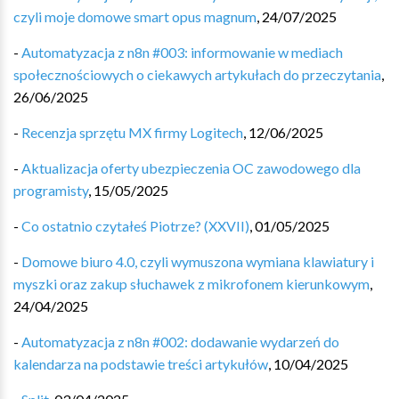
czyli moje domowe smart opus magnum
,
24/07/2025
-
Automatyzacja z n8n #003: informowanie w mediach
społecznościowych o ciekawych artykułach do przeczytania
,
26/06/2025
-
Recenzja sprzętu MX firmy Logitech
,
12/06/2025
-
Aktualizacja oferty ubezpieczenia OC zawodowego dla
programisty
,
15/05/2025
-
Co ostatnio czytałeś Piotrze? (XXVII)
,
01/05/2025
-
Domowe biuro 4.0, czyli wymuszona wymiana klawiatury i
myszki oraz zakup słuchawek z mikrofonem kierunkowym
,
24/04/2025
-
Automatyzacja z n8n #002: dodawanie wydarzeń do
kalendarza na podstawie treści artykułów
,
10/04/2025