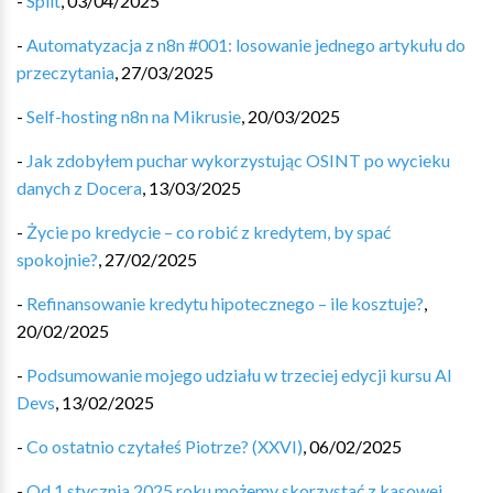
-
Split
,
03/04/2025
-
Automatyzacja z n8n #001: losowanie jednego artykułu do
przeczytania
,
27/03/2025
-
Self-hosting n8n na Mikrusie
,
20/03/2025
-
Jak zdobyłem puchar wykorzystując OSINT po wycieku
danych z Docera
,
13/03/2025
-
Życie po kredycie – co robić z kredytem, by spać
spokojnie?
,
27/02/2025
-
Refinansowanie kredytu hipotecznego – ile kosztuje?
,
20/02/2025
-
Podsumowanie mojego udziału w trzeciej edycji kursu AI
Devs
,
13/02/2025
-
Co ostatnio czytałeś Piotrze? (XXVI)
,
06/02/2025
-
Od 1 stycznia 2025 roku możemy skorzystać z kasowej