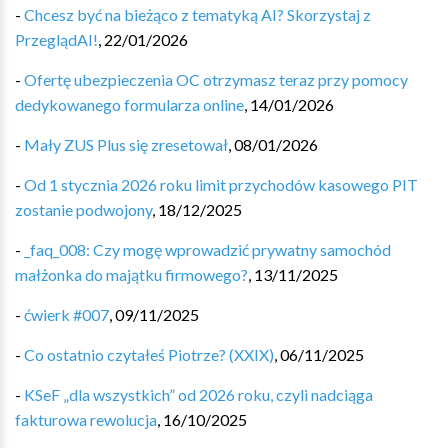
-
Chcesz być na bieżąco z tematyką AI? Skorzystaj z
PrzeglądAI!
,
22/01/2026
-
Ofertę ubezpieczenia OC otrzymasz teraz przy pomocy
dedykowanego formularza online
,
14/01/2026
-
Mały ZUS Plus się zresetował
,
08/01/2026
-
Od 1 stycznia 2026 roku limit przychodów kasowego PIT
zostanie podwojony
,
18/12/2025
-
_faq_008: Czy mogę wprowadzić prywatny samochód
małżonka do majątku firmowego?
,
13/11/2025
-
ćwierk #007
,
09/11/2025
-
Co ostatnio czytałeś Piotrze? (XXIX)
,
06/11/2025
-
KSeF „dla wszystkich” od 2026 roku, czyli nadciąga
fakturowa rewolucja
,
16/10/2025