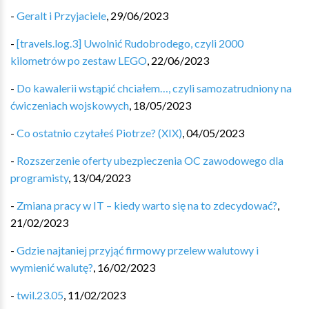
-
Geralt i Przyjaciele
,
29/06/2023
-
[travels.log.3] Uwolnić Rudobrodego, czyli 2000
kilometrów po zestaw LEGO
,
22/06/2023
-
Do kawalerii wstąpić chciałem…, czyli samozatrudniony na
ćwiczeniach wojskowych
,
18/05/2023
-
Co ostatnio czytałeś Piotrze? (XIX)
,
04/05/2023
-
Rozszerzenie oferty ubezpieczenia OC zawodowego dla
programisty
,
13/04/2023
-
Zmiana pracy w IT – kiedy warto się na to zdecydować?
,
21/02/2023
-
Gdzie najtaniej przyjąć firmowy przelew walutowy i
wymienić walutę?
,
16/02/2023
-
twil.23.05
,
11/02/2023