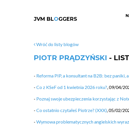
N
JVM BL
O
GGERS
Wróć do listy blogów
PIOTR PRĄDZYŃSKI
- LI
-
Reforma PIP, a konsultant na B2B: bez paniki, 
-
Co z KSeF od 1 kwietnia 2026 roku?
,
09/04/20
-
Poznaj swoje ubezpieczenia korzystając z N
-
Co ostatnio czytałeś Piotrze? (XXX)
,
05/02/20
-
Wymowa problematycznych angielskich wyra