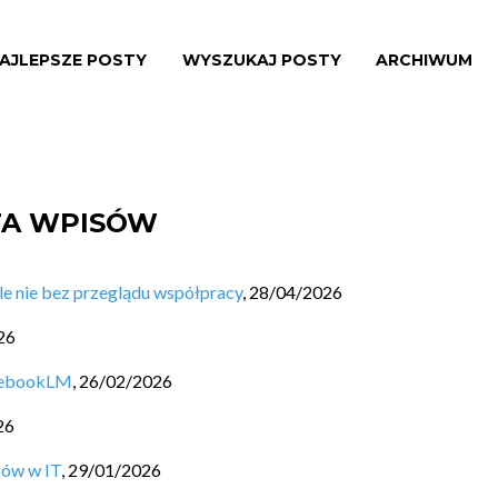
AJLEPSZE POSTY
WYSZUKAJ POSTY
ARCHIWUM
STA WPISÓW
ale nie bez przeglądu współpracy
,
28/04/2026
26
otebookLM
,
26/02/2026
26
zów w IT
,
29/01/2026