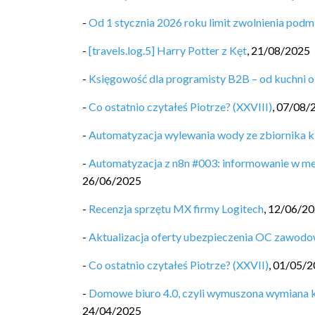
-
Od 1 stycznia 2026 roku limit zwolnienia pod
-
[travels.log.5] Harry Potter z Kęt
,
21/08/2025
-
Księgowość dla programisty B2B – od kuchni o
-
Co ostatnio czytałeś Piotrze? (XXVIII)
,
07/08/
-
Automatyzacja wylewania wody ze zbiornika k
-
Automatyzacja z n8n #003: informowanie w me
26/06/2025
-
Recenzja sprzętu MX firmy Logitech
,
12/06/2
-
Aktualizacja oferty ubezpieczenia OC zawodo
-
Co ostatnio czytałeś Piotrze? (XXVII)
,
01/05/2
-
Domowe biuro 4.0, czyli wymuszona wymiana k
24/04/2025