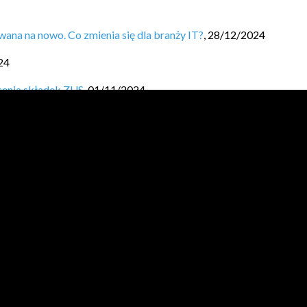
ana na nowo. Co zmienia się dla branży IT?
,
28/12/2024
24
cenia składek ZUS
,
01/11/2024
ła i ile oszczędzasz?
,
03/10/2024
canie sobie wynagrodzenia.
,
19/09/2024
aj Finansową Fortecę.
,
05/09/2024
024