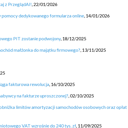
aj z PrzeglądAI!
,
22/01/2026
zy pomocy dedykowanego formularza online
,
14/01/2026
sowego PIT zostanie podwojony
,
18/12/2025
mochód małżonka do majątku firmowego?
,
13/11/2025
025
ciąga fakturowa rewolucja
,
16/10/2025
abywcy na fakturze uproszczonej?
,
02/10/2025
 obniżka limitów amortyzacji samochodów osobowych oraz opłat 
dmiotowego VAT wzrośnie do 240 tys. zł
,
11/09/2025