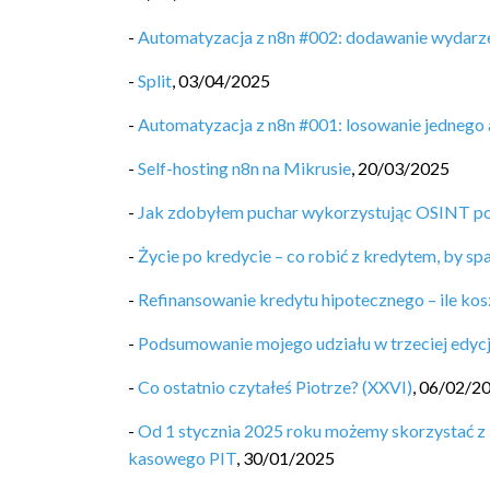
-
Automatyzacja z n8n #002: dodawanie wydarze
-
Split
,
03/04/2025
-
Automatyzacja z n8n #001: losowanie jednego 
-
Self-hosting n8n na Mikrusie
,
20/03/2025
-
Jak zdobyłem puchar wykorzystując OSINT po
-
Życie po kredycie – co robić z kredytem, by sp
-
Refinansowanie kredytu hipotecznego – ile kos
-
Podsumowanie mojego udziału w trzeciej edycj
-
Co ostatnio czytałeś Piotrze? (XXVI)
,
06/02/2
-
Od 1 stycznia 2025 roku możemy skorzystać z 
kasowego PIT
,
30/01/2025