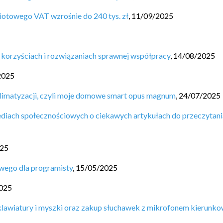
miotowego VAT wzrośnie do 240 tys. zł
,
11/09/2025
 korzyściach i rozwiązaniach sprawnej współpracy
,
14/08/2025
2025
limatyzacji, czyli moje domowe smart opus magnum
,
24/07/2025
diach społecznościowych o ciekawych artykułach do przeczytani
025
wego dla programisty
,
15/05/2025
025
lawiatury i myszki oraz zakup słuchawek z mikrofonem kierunk