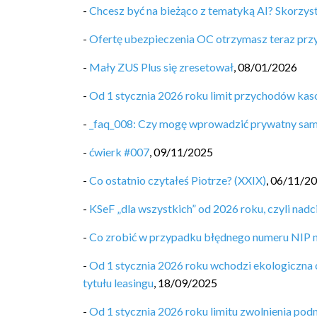
-
Chcesz być na bieżąco z tematyką AI? Skorzyst
-
Ofertę ubezpieczenia OC otrzymasz teraz pr
-
Mały ZUS Plus się zresetował
,
08/01/2026
-
Od 1 stycznia 2026 roku limit przychodów ka
-
_faq_008: Czy mogę wprowadzić prywatny sa
-
ćwierk #007
,
09/11/2025
-
Co ostatnio czytałeś Piotrze? (XXIX)
,
06/11/2
-
KSeF „dla wszystkich” od 2026 roku, czyli nad
-
Co zrobić w przypadku błędnego numeru NIP n
-
Od 1 stycznia 2026 roku wchodzi ekologiczna
tytułu leasingu
,
18/09/2025
-
Od 1 stycznia 2026 roku limitu zwolnienia po