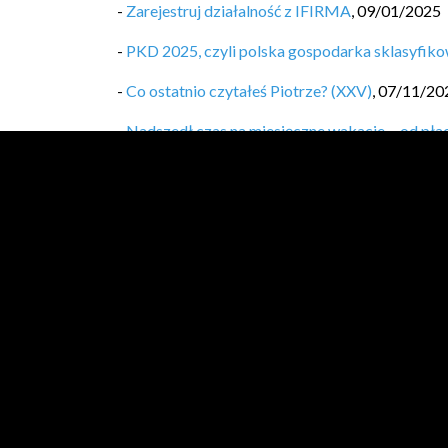
-
Zarejestruj działalność z IFIRMA
,
09/01/2025
-
PKD 2025, czyli polska gospodarka sklasyfikow
-
Co ostatnio czytałeś Piotrze? (XXV)
,
07/11/20
-
Nadszedł czas na miesięczne wakacje… od pła
-
Nadpłata kredytu = gigantyczne zyski. Jak dzia
-
Mój sposób na nieregularne przychody? Wypła
-
Jak zacząć inwestować na emeryturę? Przeczyt
-
Co ostatnio czytałeś Piotrze? (XXIV)
,
01/08/2
-
[travels.log.4] Opole i okolice
,
13/06/2024