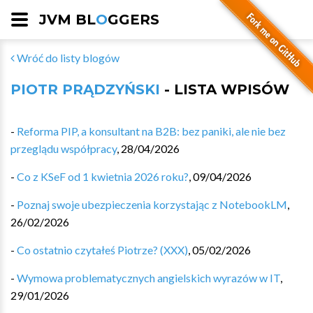
JVM BL
O
GGERS
Wróć do listy blogów
PIOTR PRĄDZYŃSKI
- LISTA WPISÓW
-
Reforma PIP, a konsultant na B2B: bez paniki, ale nie bez
przeglądu współpracy
,
28/04/2026
-
Co z KSeF od 1 kwietnia 2026 roku?
,
09/04/2026
-
Poznaj swoje ubezpieczenia korzystając z NotebookLM
,
26/02/2026
-
Co ostatnio czytałeś Piotrze? (XXX)
,
05/02/2026
-
Wymowa problematycznych angielskich wyrazów w IT
,
29/01/2026