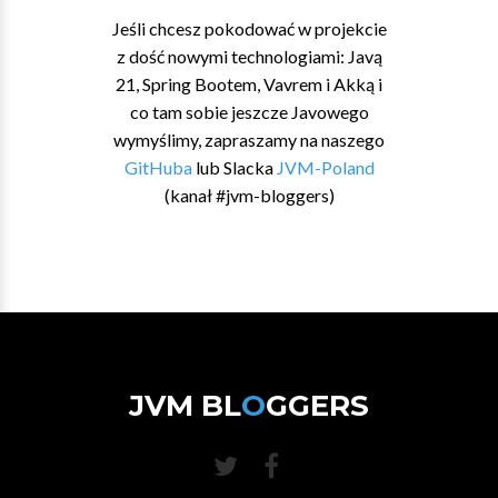
Jeśli chcesz pokodować w projekcie
z dość nowymi technologiami: Javą
21, Spring Bootem, Vavrem i Akką i
co tam sobie jeszcze Javowego
wymyślimy, zapraszamy na naszego
GitHuba
lub Slacka
JVM-Poland
(kanał #jvm-bloggers)
JVM BL
O
GGERS