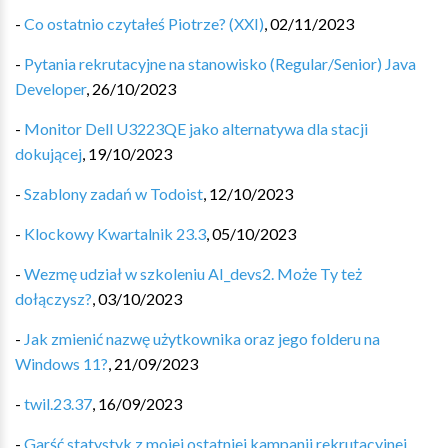
-
Co ostatnio czytałeś Piotrze? (XXI)
,
02/11/2023
-
Pytania rekrutacyjne na stanowisko (Regular/Senior) Java
Developer
,
26/10/2023
-
Monitor Dell U3223QE jako alternatywa dla stacji
dokującej
,
19/10/2023
-
Szablony zadań w Todoist
,
12/10/2023
-
Klockowy Kwartalnik 23.3
,
05/10/2023
-
Wezmę udział w szkoleniu AI_devs2. Może Ty też
dołączysz?
,
03/10/2023
-
Jak zmienić nazwę użytkownika oraz jego folderu na
Windows 11?
,
21/09/2023
-
twil.23.37
,
16/09/2023
-
Garść statystyk z mojej ostatniej kampanii rekrutacyjnej