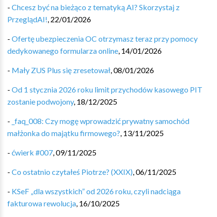
-
Chcesz być na bieżąco z tematyką AI? Skorzystaj z
PrzeglądAI!
,
22/01/2026
-
Ofertę ubezpieczenia OC otrzymasz teraz przy pomocy
dedykowanego formularza online
,
14/01/2026
-
Mały ZUS Plus się zresetował
,
08/01/2026
-
Od 1 stycznia 2026 roku limit przychodów kasowego PIT
zostanie podwojony
,
18/12/2025
-
_faq_008: Czy mogę wprowadzić prywatny samochód
małżonka do majątku firmowego?
,
13/11/2025
-
ćwierk #007
,
09/11/2025
-
Co ostatnio czytałeś Piotrze? (XXIX)
,
06/11/2025
-
KSeF „dla wszystkich” od 2026 roku, czyli nadciąga
fakturowa rewolucja
,
16/10/2025