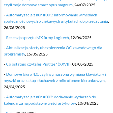
czyli moje domowe smart opus magnum
,
24/07/2025
-
Automatyzacja z n8n #003: informowanie w mediach
społecznościowych o ciekawych artykułach do przeczytania
,
26/06/2025
-
Recenzja sprzętu MX firmy Logitech
,
12/06/2025
-
Aktualizacja oferty ubezpieczenia OC zawodowego dla
programisty
,
15/05/2025
-
Co ostatnio czytałeś Piotrze? (XXVII)
,
01/05/2025
-
Domowe biuro 4.0, czyli wymuszona wymiana klawiatury i
myszki oraz zakup słuchawek z mikrofonem kierunkowym
,
24/04/2025
-
Automatyzacja z n8n #002: dodawanie wydarzeń do
kalendarza na podstawie treści artykułów
,
10/04/2025