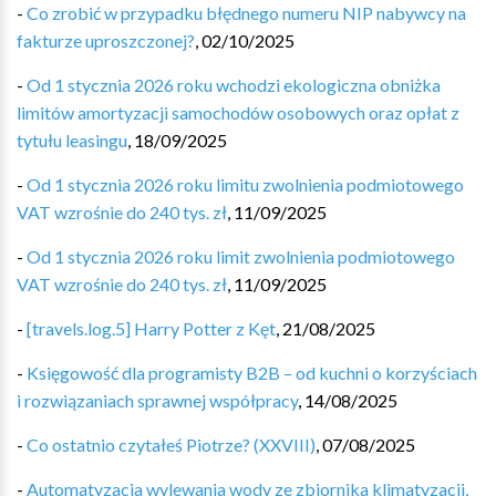
-
Co zrobić w przypadku błędnego numeru NIP nabywcy na
fakturze uproszczonej?
,
02/10/2025
-
Od 1 stycznia 2026 roku wchodzi ekologiczna obniżka
limitów amortyzacji samochodów osobowych oraz opłat z
tytułu leasingu
,
18/09/2025
-
Od 1 stycznia 2026 roku limitu zwolnienia podmiotowego
VAT wzrośnie do 240 tys. zł
,
11/09/2025
-
Od 1 stycznia 2026 roku limit zwolnienia podmiotowego
VAT wzrośnie do 240 tys. zł
,
11/09/2025
-
[travels.log.5] Harry Potter z Kęt
,
21/08/2025
-
Księgowość dla programisty B2B – od kuchni o korzyściach
i rozwiązaniach sprawnej współpracy
,
14/08/2025
-
Co ostatnio czytałeś Piotrze? (XXVIII)
,
07/08/2025
-
Automatyzacja wylewania wody ze zbiornika klimatyzacji,