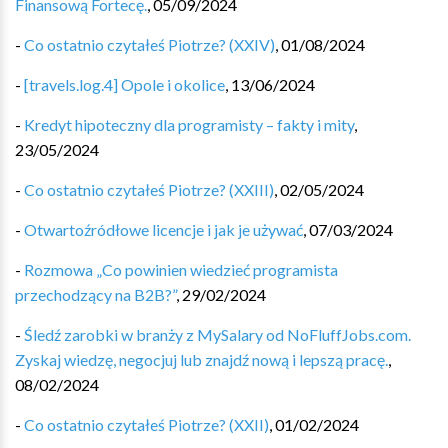
Finansową Fortecę.
,
05/09/2024
-
Co ostatnio czytałeś Piotrze? (XXIV)
,
01/08/2024
-
[travels.log.4] Opole i okolice
,
13/06/2024
-
Kredyt hipoteczny dla programisty – fakty i mity
,
23/05/2024
-
Co ostatnio czytałeś Piotrze? (XXIII)
,
02/05/2024
-
Otwartoźródłowe licencje i jak je używać
,
07/03/2024
-
Rozmowa „Co powinien wiedzieć programista
przechodzący na B2B?”
,
29/02/2024
-
Śledź zarobki w branży z MySalary od NoFluffJobs.com.
Zyskaj wiedzę, negocjuj lub znajdź nową i lepszą pracę.
,
08/02/2024
-
Co ostatnio czytałeś Piotrze? (XXII)
,
01/02/2024