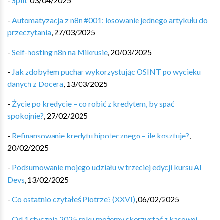
-
Split
,
03/04/2025
-
Automatyzacja z n8n #001: losowanie jednego artykułu do
przeczytania
,
27/03/2025
-
Self-hosting n8n na Mikrusie
,
20/03/2025
-
Jak zdobyłem puchar wykorzystując OSINT po wycieku
danych z Docera
,
13/03/2025
-
Życie po kredycie – co robić z kredytem, by spać
spokojnie?
,
27/02/2025
-
Refinansowanie kredytu hipotecznego – ile kosztuje?
,
20/02/2025
-
Podsumowanie mojego udziału w trzeciej edycji kursu AI
Devs
,
13/02/2025
-
Co ostatnio czytałeś Piotrze? (XXVI)
,
06/02/2025
-
Od 1 stycznia 2025 roku możemy skorzystać z kasowej