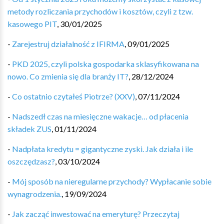
metody rozliczania przychodów i kosztów, czyli z tzw.
kasowego PIT
,
30/01/2025
-
Zarejestruj działalność z IFIRMA
,
09/01/2025
-
PKD 2025, czyli polska gospodarka sklasyfikowana na
nowo. Co zmienia się dla branży IT?
,
28/12/2024
-
Co ostatnio czytałeś Piotrze? (XXV)
,
07/11/2024
-
Nadszedł czas na miesięczne wakacje… od płacenia
składek ZUS
,
01/11/2024
-
Nadpłata kredytu = gigantyczne zyski. Jak działa i ile
oszczędzasz?
,
03/10/2024
-
Mój sposób na nieregularne przychody? Wypłacanie sobie
wynagrodzenia.
,
19/09/2024
-
Jak zacząć inwestować na emeryturę? Przeczytaj