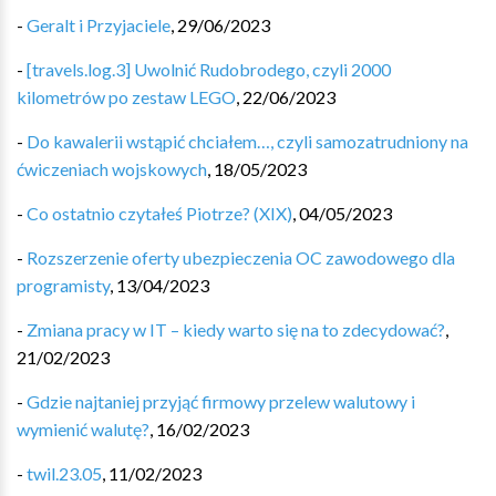
-
Geralt i Przyjaciele
,
29/06/2023
-
[travels.log.3] Uwolnić Rudobrodego, czyli 2000
kilometrów po zestaw LEGO
,
22/06/2023
-
Do kawalerii wstąpić chciałem…, czyli samozatrudniony na
ćwiczeniach wojskowych
,
18/05/2023
-
Co ostatnio czytałeś Piotrze? (XIX)
,
04/05/2023
-
Rozszerzenie oferty ubezpieczenia OC zawodowego dla
programisty
,
13/04/2023
-
Zmiana pracy w IT – kiedy warto się na to zdecydować?
,
21/02/2023
-
Gdzie najtaniej przyjąć firmowy przelew walutowy i
wymienić walutę?
,
16/02/2023
-
twil.23.05
,
11/02/2023