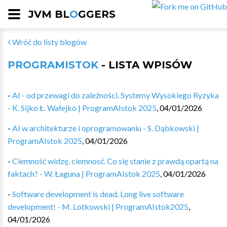
JVM BL
O
GGERS
Wróć do listy blogów
PROGRAMISTOK
- LISTA WPISÓW
-
AI - od przewagi do zależności. Systemy Wysokiego Ryzyka
- K. Sijko Ł. Wałejko | ProgramAIstok 2025
,
04/01/2026
-
AI w architekturze i oprogramowaniu - S. Dąbkowski |
ProgramAIstok 2025
,
04/01/2026
-
Ciemność widzę, ciemnosć. Co się stanie z prawdą opartą na
faktach? - W. Łaguna | ProgramAIstok 2025
,
04/01/2026
-
Software development is dead. Long live software
development! - M. Lotkowski | ProgramAIstok2025
,
04/01/2026