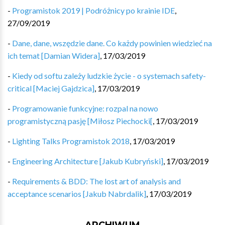
-
Programistok 2019 | Podróżnicy po krainie IDE
,
27/09/2019
-
Dane, dane, wszędzie dane. Co każdy powinien wiedzieć na
ich temat [Damian Widera]
,
17/03/2019
-
Kiedy od softu zależy ludzkie życie - o systemach safety-
critical [Maciej Gajdzica]
,
17/03/2019
-
Programowanie funkcyjne: rozpal na nowo
programistyczną pasję [Miłosz Piechocki[
,
17/03/2019
-
Lighting Talks Programistok 2018
,
17/03/2019
-
Engineering Architecture [Jakub Kubryński]
,
17/03/2019
-
Requirements & BDD: The lost art of analysis and
acceptance scenarios [Jakub Nabrdalik]
,
17/03/2019