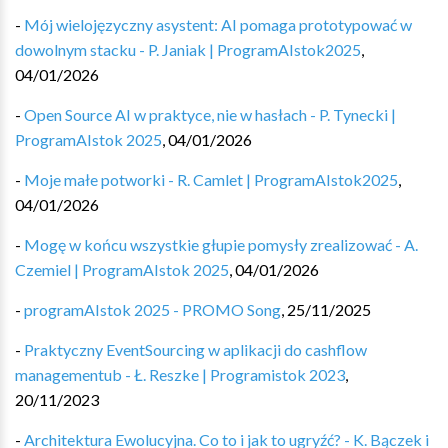
-
Mój wielojęzyczny asystent: AI pomaga prototypować w
dowolnym stacku - P. Janiak | ProgramAIstok2025
,
04/01/2026
-
Open Source AI w praktyce, nie w hasłach - P. Tynecki |
ProgramAIstok 2025
,
04/01/2026
-
Moje małe potworki - R. Camlet | ProgramAIstok2025
,
04/01/2026
-
Mogę w końcu wszystkie głupie pomysły zrealizować - A.
Czemiel | ProgramAIstok 2025
,
04/01/2026
-
programAIstok 2025 - PROMO Song
,
25/11/2025
-
Praktyczny EventSourcing w aplikacji do cashflow
managementub - Ł. Reszke | Programistok 2023
,
20/11/2023
-
Architektura Ewolucyjna. Co to i jak to ugryźć? - K. Bączek i