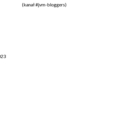
(kanał #jvm-bloggers)
023