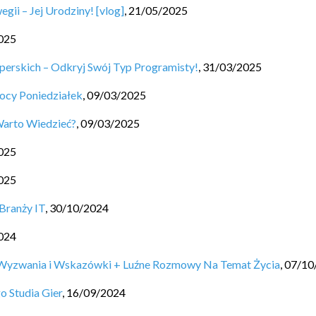
 – Jej Urodziny! [vlog]
,
21/05/2025
025
perskich – Odkryj Swój Typ Programisty!
,
31/03/2025
nocy Poniedziałek
,
09/03/2025
Warto Wiedzieć?
,
09/03/2025
025
025
Branży IT
,
30/10/2024
024
ze Wyzwania i Wskazówki + Luźne Rozmowy Na Temat Życia
,
07/10
o Studia Gier
,
16/09/2024