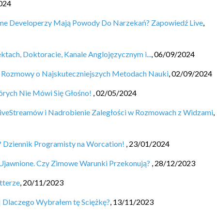
024
ame Developerzy Mają Powody Do Narzekań? Zapowiedź Live
,
tach, Doktoracie, Kanale Anglojęzycznym i...
,
06/09/2024
h - Rozmowy o Najskuteczniejszych Metodach Nauki
,
02/09/2024
tórych Nie Mówi Się Głośno!
,
02/05/2024
iveStreamów i Nadrobienie Zaległości w Rozmowach z Widzami
,
 Dziennik Programisty na Worcation!
,
23/01/2024
 Ujawnione. Czy Zimowe Warunki Przekonują?
,
28/12/2023
tterze
,
20/11/2023
 | Dlaczego Wybrałem tę Sciężkę?
,
13/11/2023