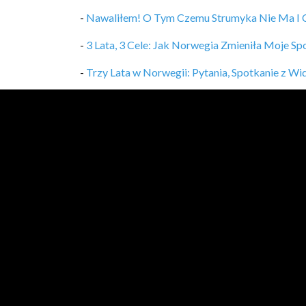
-
Nawaliłem! O Tym Czemu Strumyka Nie Ma I C
-
3 Lata, 3 Cele: Jak Norwegia Zmieniła Moje Sp
-
Trzy Lata w Norwegii: Pytania, Spotkanie z Wi
-
5 Skutecznych Sposobów Na Usprawnienie Pra
-
3 Etapy Pracy Konsultanta. Link W Komentarz
-
Teoria Wdzięczności #shorts
,
11/04/2023
-
Kim Jest Lider i Jakie Jest Jego Kluczowe Zada
-
Ludzie Kochają Liderów, Którzy Stosują Tę Za