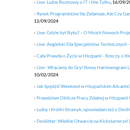
-
Live: Luźne Rozmowy o IT i Nie Tylko
,
16/09/2
-
Rynek Programistów Się Załamuje, Ale Czy G
12/09/2024
-
Live: Gdzie był Byku? – O Moich Nowych Projek
-
Live: Angielski Dla Specjalistów Technicznyc
-
Cała Prawda o Życiu w Hiszpanii - Rzeczy, o K
-
Live : Wracamy do Gry! Nowy Harmonogram L
10/02/2024
-
Jak Spędzić Weekend w Hiszpańskim Alicante?
-
Prawdziwe Oblicze Pracy Zdalnej w Hiszpanii
-
Luźny i Krótki Strumyk, opowiadam też o DevSi
-
DevSitter: Wielkie Otwarcie na Kickstarterze!