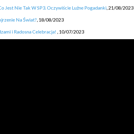
o Jest Nie Tak W SP3. Oczywiście Luźne Pogadanki
,
21/08/2023
ojrzenie Na Świat?
,
18/08/2023
dzami i Radosna Celebracja!
,
10/07/2023
cy Zespołowej!
,
03/07/2023
u
,
17/05/2023
nie? #shorts
,
09/04/2023
sadę
,
08/04/2023
JVM BL
O
GGERS