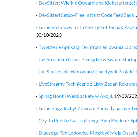
-
DevSitter: Wielkie Otwarcie na Kickstarterze!
-
DevSitter! Setup-Free Instant Code FeedBack!
-
Luźne Rozmowy o IT i Nie Tylko! Jednak Zacz
30/10/2023
-
Tworzenie Aplikacji Do Strumieniowania Obraz
-
Jak Straciłem Czas i Pieniądze w Swoim Star
-
Jak Skutecznie Wprowadzić na Rynek Projekt,
-
LiveStreamy Techniczne z Listy Zadań Rekrut
-
Spring Boot i WebSockety w Akcji!
,
19/09/20
-
Luźne Pogaduchy! Zbieram Pomysły na Live Te
-
Czy Ta Podróż Na Trolltungę Była Błędem? Sp
-
Dlaczego Ten Lodowiec Mógłbyć Moją Ostatn