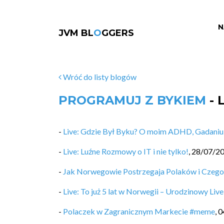
N
JVM BL
O
GGERS
Wróć do listy blogów
PROGRAMUJ Z BYKIEM
- 
-
Live: Gdzie Był Byku? O moim ADHD, Gadaniu n
-
Live: Luźne Rozmowy o IT i nie tylko!
,
28/07/2
-
Jak Norwegowie Postrzegaja Polaków i Czego
-
Live: To już 5 lat w Norwegii – Urodzinowy Live
-
Polaczek w Zagranicznym Markecie #meme
,
0