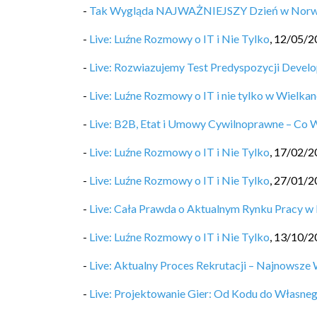
-
Tak Wygląda NAJWAŻNIEJSZY Dzień w Norwegii
-
Live: Luźne Rozmowy o IT i Nie Tylko
,
12/05/2
-
Live: Rozwiazujemy Test Predyspozycji Develo
-
Live: Luźne Rozmowy o IT i nie tylko w Wielka
-
Live: B2B, Etat i Umowy Cywilnoprawne – Co 
-
Live: Luźne Rozmowy o IT i Nie Tylko
,
17/02/2
-
Live: Luźne Rozmowy o IT i Nie Tylko
,
27/01/2
-
Live: Cała Prawda o Aktualnym Rynku Pracy w 
-
Live: Luźne Rozmowy o IT i Nie Tylko
,
13/10/2
-
Live: Aktualny Proces Rekrutacji – Najnows
-
Live: Projektowanie Gier: Od Kodu do Własneg