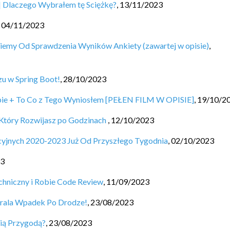
 | Dlaczego Wybrałem tę Sciężkę?
,
13/11/2023
,
04/11/2023
niemy Od Sprawdzenia Wyników Ankiety (zawartej w opisie)
,
u w Spring Boot!
,
28/10/2023
tupie + To Co z Tego Wyniosłem [PEŁEN FILM W OPISIE]
,
19/10/2
 Który Rozwijasz po Godzinach
,
12/10/2023
acyjnych 2020-2023 Już Od Przyszłego Tygodnia
,
02/10/2023
23
chniczny i Robie Code Review
,
11/09/2023
irala Wpadek Po Drodze!
,
23/08/2023
ią Przygodą?
,
23/08/2023