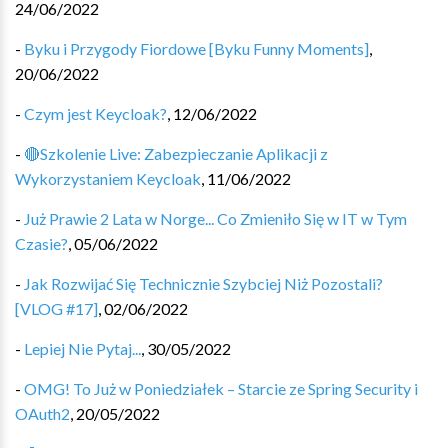
24/06/2022
-
Byku i Przygody Fiordowe [Byku Funny Moments]
,
20/06/2022
-
Czym jest Keycloak?
,
12/06/2022
-
🔴Szkolenie Live: Zabezpieczanie Aplikacji z
Wykorzystaniem Keycloak
,
11/06/2022
-
Już Prawie 2 Lata w Norge... Co Zmieniło Się w IT w Tym
Czasie?
,
05/06/2022
-
Jak Rozwijać Się Technicznie Szybciej Niż Pozostali?
[VLOG #17]
,
02/06/2022
-
Lepiej Nie Pytaj...
,
30/05/2022
-
OMG! To Już w Poniedziałek – Starcie ze Spring Security i
OAuth2
,
20/05/2022