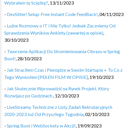
Wybrałem tę Sciężkę?
,
13/11/2023
-
DevSitter! Setup-Free Instant Code FeedBack!
,
04/11/2023
-
Luźne Rozmowy o IT i Nie Tylko! Jednak Zaczniemy Od
Sprawdzenia Wyników Ankiety (zawartej w opisie)
,
30/10/2023
-
Tworzenie Aplikacji Do Strumieniowania Obrazu w Spring
Boot!
,
28/10/2023
-
Jak Straciłem Czas i Pieniądze w Swoim Startupie + To Co z
Tego Wyniosłem [PEŁEN FILM W OPISIE]
,
19/10/2023
-
Jak Skutecznie Wprowadzić na Rynek Projekt, Który
Rozwijasz po Godzinach
,
12/10/2023
-
LiveStreamy Techniczne z Listy Zadań Rekrutacyjnych
2020-2023 Już Od Przyszłego Tygodnia
,
02/10/2023
-
Spring Boot i WebSockety w Akcji!
,
19/09/2023