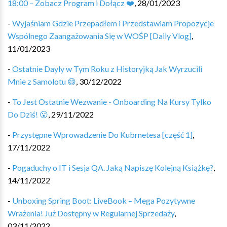
18:00 – Zobacz Program i Dołącz ❤️
,
28/01/2023
-
Wyjaśniam Gdzie Przepadłem i Przedstawiam Propozycje
Wspólnego Zaangażowania Się w WOŚP [Daily Vlog]
,
11/01/2023
-
Ostatnie Dayly w Tym Roku z Historyjką Jak Wyrzucili
Mnie z Samolotu 😄
,
30/12/2022
-
To Jest Ostatnie Wezwanie - Onboarding Na Kursy Tylko
Do Dziś! 😮
,
29/11/2022
-
Przystępne Wprowadzenie Do Kubrnetesa [część 1]
,
17/11/2022
-
Pogaduchy o IT i Sesja QA. Jaką Napiszę Kolejną Książkę?
,
14/11/2022
-
Unboxing Spring Boot: LiveBook – Mega Pozytywne
Wrażenia! Już Dostępny w Regularnej Sprzedaży
,
03/11/2022