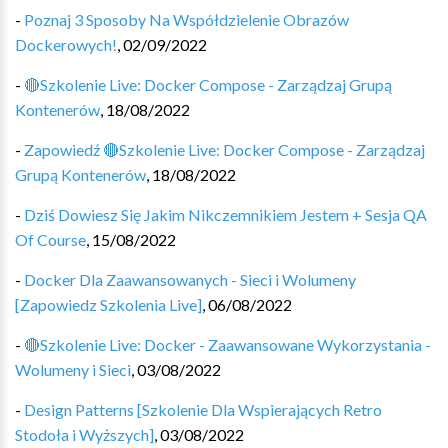
-
Poznaj 3 Sposoby Na Współdzielenie Obrazów
Dockerowych!
,
02/09/2022
-
🔴Szkolenie Live: Docker Compose - Zarządzaj Grupą
Kontenerów
,
18/08/2022
-
Zapowiedź 🔴Szkolenie Live: Docker Compose - Zarządzaj
Grupą Kontenerów
,
18/08/2022
-
Dziś Dowiesz Się Jakim Nikczemnikiem Jestem + Sesja QA
Of Course
,
15/08/2022
-
Docker Dla Zaawansowanych - Sieci i Wolumeny
[Zapowiedz Szkolenia Live]
,
06/08/2022
-
🔴Szkolenie Live: Docker - Zaawansowane Wykorzystania -
Wolumeny i Sieci
,
03/08/2022
-
Design Patterns [Szkolenie Dla Wspierających Retro
Stodoła i Wyższych]
,
03/08/2022