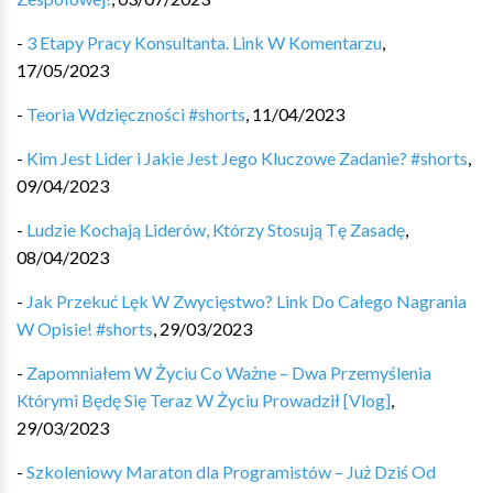
-
3 Etapy Pracy Konsultanta. Link W Komentarzu
,
17/05/2023
-
Teoria Wdzięczności #shorts
,
11/04/2023
-
Kim Jest Lider i Jakie Jest Jego Kluczowe Zadanie? #shorts
,
09/04/2023
-
Ludzie Kochają Liderów, Którzy Stosują Tę Zasadę
,
08/04/2023
-
Jak Przekuć Lęk W Zwycięstwo? Link Do Całego Nagrania
W Opisie! #shorts
,
29/03/2023
-
Zapomniałem W Życiu Co Ważne – Dwa Przemyślenia
Którymi Będę Się Teraz W Życiu Prowadził [Vlog]
,
29/03/2023
-
Szkoleniowy Maraton dla Programistów – Już Dziś Od