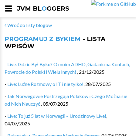
JVM BL
O
GGERS
Wróć do listy blogów
PROGRAMUJ Z BYKIEM
- LISTA
WPISÓW
-
Live: Gdzie Był Byku? O moim ADHD, Gadaniu na Konfach,
Powrocie do Polski i Wielu Innych!
,
21/12/2025
-
Live: Luźne Rozmowy o IT i nie tylko!
,
28/07/2025
-
Jak Norwegowie Postrzegaja Polaków i Czego Można sie
od Nich Nauczyć
,
05/07/2025
-
Live: To już 5 lat w Norwegii – Urodzinowy Live!
,
04/07/2025
-
Polaczek w Zagranicznym Markecie #meme
,
04/06/2025