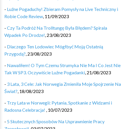
-
Luźne Pogaduchy! Zbieram Pomysły na Live Techniczny i
Robie Code Review
,
11/09/2023
-
Czy Ta Podróż Na Trolltungę Była Błędem? Spirala
Wpadek Po Drodze!
,
23/08/2023
-
Dlaczego Ten Lodowiec Mógłbyć Moją Ostatnią
Przygodą?
,
23/08/2023
-
Nawaliłem! O Tym Czemu Strumyka Nie Ma I Co Jest Nie
Tak W SP3. Oczywiście Luźne Pogadanki
,
21/08/2023
-
3 Lata, 3 Cele: Jak Norwegia Zmieniła Moje Spojrzenie Na
Świat?
,
18/08/2023
-
Trzy Lata w Norwegii: Pytania, Spotkanie z Widzami i
Radosna Celebracja!
,
10/07/2023
-
5 Skutecznych Sposobów Na Usprawnienie Pracy
Zespołowej!
,
03/07/2023