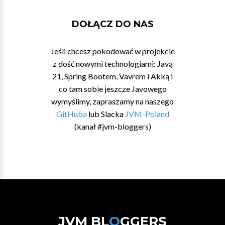
DOŁĄCZ DO NAS
Jeśli chcesz pokodować w projekcie
z dość nowymi technologiami: Javą
21, Spring Bootem, Vavrem i Akką i
co tam sobie jeszcze Javowego
wymyślimy, zapraszamy na naszego
GitHuba
lub Slacka
JVM-Poland
(kanał #jvm-bloggers)
JVM BL
O
GGERS