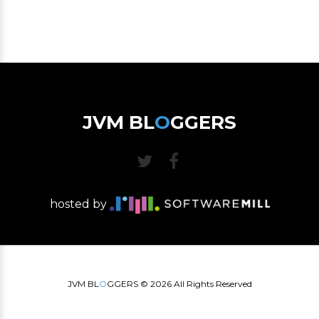
JVM BL
O
GGERS
hosted by
JVM BL
O
GGERS ©
2026
All Rights Reserved