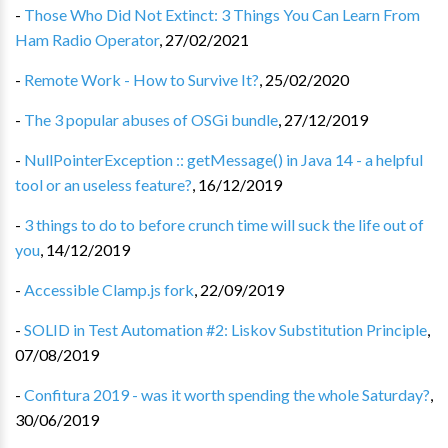
-
Those Who Did Not Extinct: 3 Things You Can Learn From
Ham Radio Operator
,
27/02/2021
-
Remote Work - How to Survive It?
,
25/02/2020
-
The 3 popular abuses of OSGi bundle
,
27/12/2019
-
NullPointerException :: getMessage() in Java 14 - a helpful
tool or an useless feature?
,
16/12/2019
-
3 things to do to before crunch time will suck the life out of
you
,
14/12/2019
-
Accessible Clamp.js fork
,
22/09/2019
-
SOLID in Test Automation #2: Liskov Substitution Principle
,
07/08/2019
-
Confitura 2019 - was it worth spending the whole Saturday?
,
30/06/2019