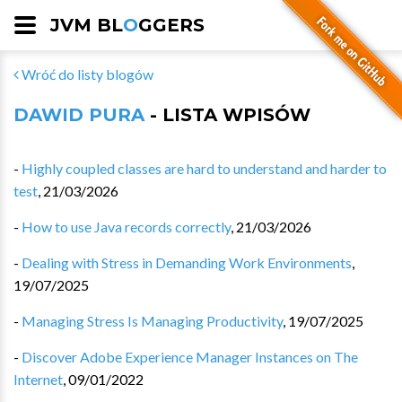
JVM BL
O
GGERS
Wróć do listy blogów
DAWID PURA
- LISTA WPISÓW
-
Highly coupled classes are hard to understand and harder to
test
,
21/03/2026
-
How to use Java records correctly
,
21/03/2026
-
Dealing with Stress in Demanding Work Environments
,
19/07/2025
-
Managing Stress Is Managing Productivity
,
19/07/2025
-
Discover Adobe Experience Manager Instances on The
Internet
,
09/01/2022