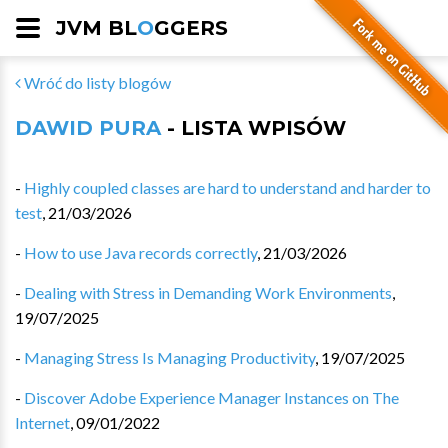
JVM BL
O
GGERS
Wróć do listy blogów
DAWID PURA
- LISTA WPISÓW
-
Highly coupled classes are hard to understand and harder to
test
,
21/03/2026
-
How to use Java records correctly
,
21/03/2026
-
Dealing with Stress in Demanding Work Environments
,
19/07/2025
-
Managing Stress Is Managing Productivity
,
19/07/2025
-
Discover Adobe Experience Manager Instances on The
Internet
,
09/01/2022