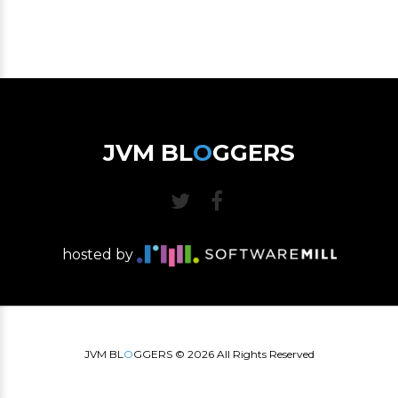
JVM BL
O
GGERS
hosted by
JVM BL
O
GGERS ©
2026
All Rights Reserved