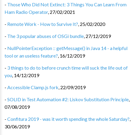
-
Those Who Did Not Extinct: 3 Things You Can Learn From
Ham Radio Operator
,
27/02/2021
-
Remote Work - How to Survive It?
,
25/02/2020
-
The 3 popular abuses of OSGi bundle
,
27/12/2019
-
NullPointerException :: getMessage() in Java 14 - a helpful
tool or an useless feature?
,
16/12/2019
-
3 things to do to before crunch time will suck the life out of
you
,
14/12/2019
-
Accessible Clamp.js fork
,
22/09/2019
-
SOLID in Test Automation #2: Liskov Substitution Principle
,
07/08/2019
-
Confitura 2019 - was it worth spending the whole Saturday?
,
30/06/2019