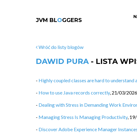
N
JVM BL
O
GGERS
Wróć do listy blogów
DAWID PURA
- LISTA WP
-
Highly coupled classes are hard to understand a
-
How to use Java records correctly
,
21/03/202
-
Dealing with Stress in Demanding Work Envir
-
Managing Stress Is Managing Productivity
,
19
-
Discover Adobe Experience Manager Instances