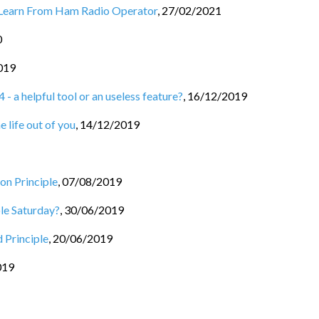
 Learn From Ham Radio Operator
,
27/02/2021
0
019
- a helpful tool or an useless feature?
,
16/12/2019
e life out of you
,
14/12/2019
on Principle
,
07/08/2019
le Saturday?
,
30/06/2019
 Principle
,
20/06/2019
019