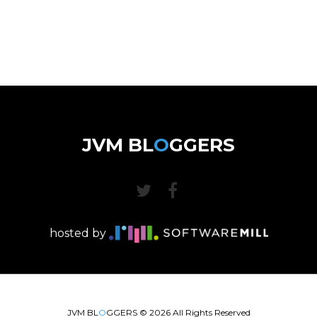
JVM BL
O
GGERS
hosted by
JVM BL
O
GGERS ©
2026
All Rights Reserved