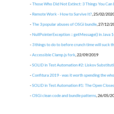
-
Those Who Did Not Extinct: 3 Things You Can
-
Remote Work - How to Survive It?
,
25/02/202
-
The 3 popular abuses of OSGi bundle
,
27/12/2
-
NullPointerException :: getMessage() in Java 14 
-
3 things to do to before crunch time will suck th
-
Accessible Clamp.js fork
,
22/09/2019
-
SOLID in Test Automation #2: Liskov Substituti
-
Confitura 2019 - was it worth spending the who
-
SOLID in Test Automation #1: The Open Closed
-
OSGi clean code and bundle patterns
,
26/05/2