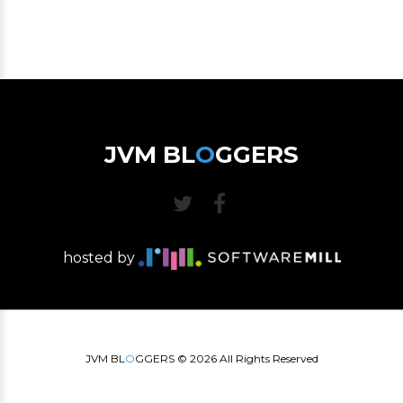
JVM BL
O
GGERS
hosted by
JVM BL
O
GGERS ©
2026
All Rights Reserved