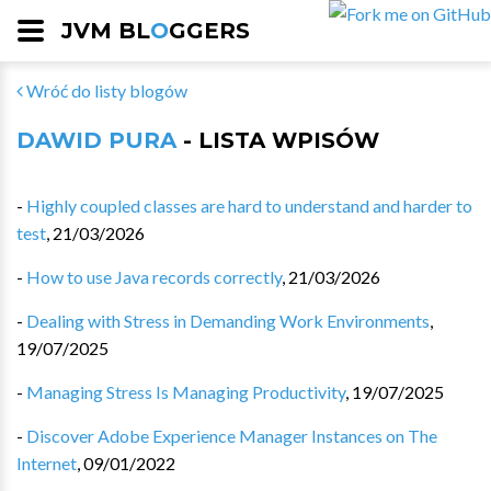
JVM BL
O
GGERS
Wróć do listy blogów
DAWID PURA
- LISTA WPISÓW
-
Highly coupled classes are hard to understand and harder to
test
,
21/03/2026
-
How to use Java records correctly
,
21/03/2026
-
Dealing with Stress in Demanding Work Environments
,
19/07/2025
-
Managing Stress Is Managing Productivity
,
19/07/2025
-
Discover Adobe Experience Manager Instances on The
Internet
,
09/01/2022