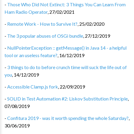
-
Those Who Did Not Extinct: 3 Things You Can Learn From
Ham Radio Operator
,
27/02/2021
-
Remote Work - How to Survive It?
,
25/02/2020
-
The 3 popular abuses of OSGi bundle
,
27/12/2019
-
NullPointerException :: getMessage() in Java 14 - a helpful
tool or an useless feature?
,
16/12/2019
-
3 things to do to before crunch time will suck the life out of
you
,
14/12/2019
-
Accessible Clamp.js fork
,
22/09/2019
-
SOLID in Test Automation #2: Liskov Substitution Principle
,
07/08/2019
-
Confitura 2019 - was it worth spending the whole Saturday?
,
30/06/2019