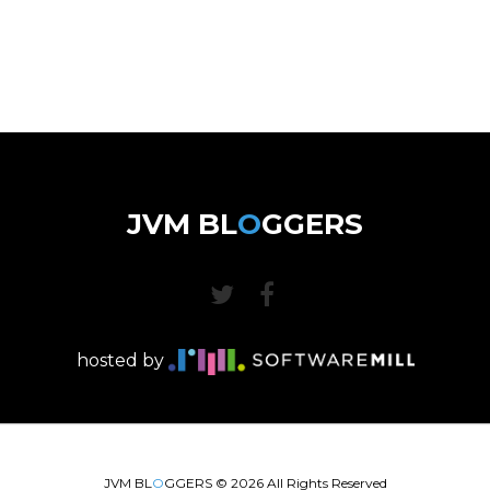
JVM BL
O
GGERS
hosted by
JVM BL
O
GGERS ©
2026
All Rights Reserved