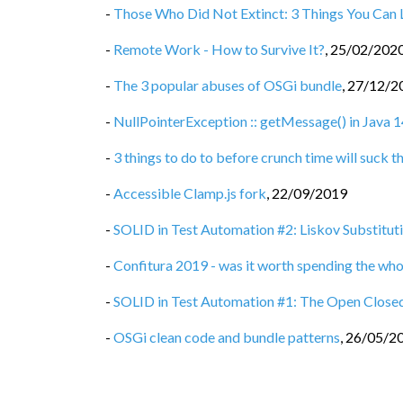
-
Those Who Did Not Extinct: 3 Things You Can
-
Remote Work - How to Survive It?
,
25/02/202
-
The 3 popular abuses of OSGi bundle
,
27/12/2
-
NullPointerException :: getMessage() in Java 14 
-
3 things to do to before crunch time will suck th
-
Accessible Clamp.js fork
,
22/09/2019
-
SOLID in Test Automation #2: Liskov Substituti
-
Confitura 2019 - was it worth spending the who
-
SOLID in Test Automation #1: The Open Closed
-
OSGi clean code and bundle patterns
,
26/05/2