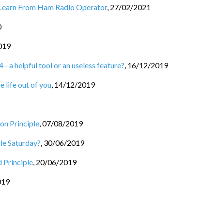
 Learn From Ham Radio Operator
,
27/02/2021
0
019
- a helpful tool or an useless feature?
,
16/12/2019
e life out of you
,
14/12/2019
on Principle
,
07/08/2019
le Saturday?
,
30/06/2019
 Principle
,
20/06/2019
019