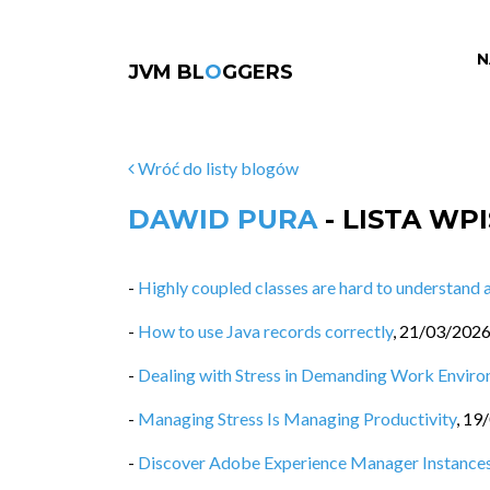
N
JVM BL
O
GGERS
Wróć do listy blogów
DAWID PURA
- LISTA WP
-
Highly coupled classes are hard to understand a
-
How to use Java records correctly
,
21/03/202
-
Dealing with Stress in Demanding Work Envir
-
Managing Stress Is Managing Productivity
,
19
-
Discover Adobe Experience Manager Instances