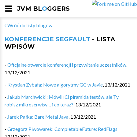
JVM BL
O
GGERS
Wróć do listy blogów
KONFERENCJE SEGFAULT
- LISTA
WPISÓW
-
Oficjalne otwarcie konferencji i przywitanie uczestników
,
13/12/2021
-
Krystian Zybała: Nowe algorytmy GC w Javie
,
13/12/2021
-
Jakub Marchwicki: Mówili Ci piramida testów, ale Ty
robisz mikroserwisy… i co teraz?
,
13/12/2021
-
Jarek Pałka: Bare Metal Java
,
13/12/2021
-
Grzegorz Piwowarek: CompletableFuture: RedFlags
,
13/12/2021