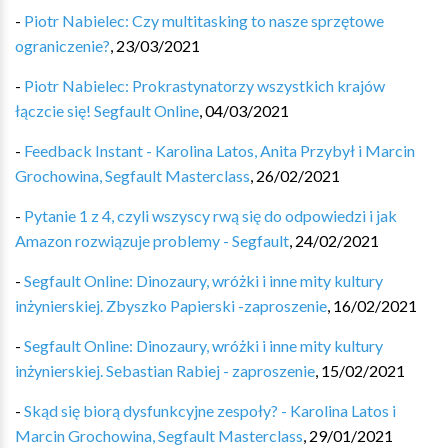
-
Piotr Nabielec: Czy multitasking to nasze sprzętowe
ograniczenie?
,
23/03/2021
-
Piotr Nabielec: Prokrastynatorzy wszystkich krajów
łączcie się! Segfault Online
,
04/03/2021
-
Feedback Instant - Karolina Latos, Anita Przybył i Marcin
Grochowina, Segfault Masterclass
,
26/02/2021
-
Pytanie 1 z 4, czyli wszyscy rwą się do odpowiedzi i jak
Amazon rozwiązuje problemy - Segfault
,
24/02/2021
-
Segfault Online: Dinozaury, wróżki i inne mity kultury
inżynierskiej. Zbyszko Papierski -zaproszenie
,
16/02/2021
-
Segfault Online: Dinozaury, wróżki i inne mity kultury
inżynierskiej. Sebastian Rabiej - zaproszenie
,
15/02/2021
-
Skąd się biorą dysfunkcyjne zespoły? - Karolina Latos i
Marcin Grochowina, Segfault Masterclass
,
29/01/2021