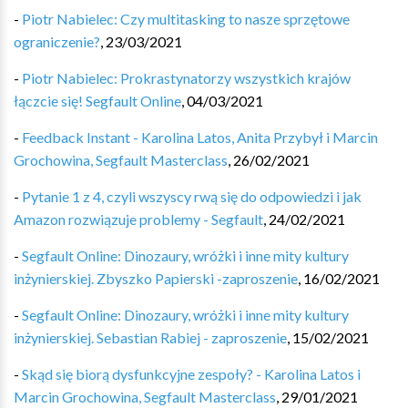
-
Piotr Nabielec: Czy multitasking to nasze sprzętowe
ograniczenie?
,
23/03/2021
-
Piotr Nabielec: Prokrastynatorzy wszystkich krajów
łączcie się! Segfault Online
,
04/03/2021
-
Feedback Instant - Karolina Latos, Anita Przybył i Marcin
Grochowina, Segfault Masterclass
,
26/02/2021
-
Pytanie 1 z 4, czyli wszyscy rwą się do odpowiedzi i jak
Amazon rozwiązuje problemy - Segfault
,
24/02/2021
-
Segfault Online: Dinozaury, wróżki i inne mity kultury
inżynierskiej. Zbyszko Papierski -zaproszenie
,
16/02/2021
-
Segfault Online: Dinozaury, wróżki i inne mity kultury
inżynierskiej. Sebastian Rabiej - zaproszenie
,
15/02/2021
-
Skąd się biorą dysfunkcyjne zespoły? - Karolina Latos i
Marcin Grochowina, Segfault Masterclass
,
29/01/2021