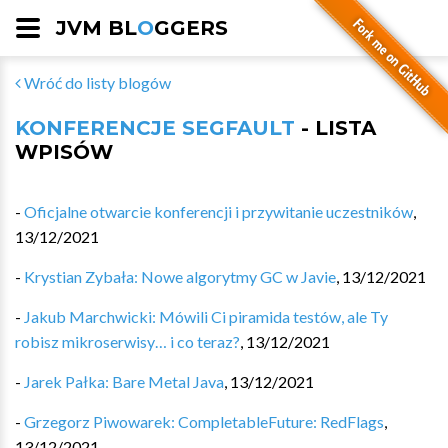
JVM BL
O
GGERS
Wróć do listy blogów
KONFERENCJE SEGFAULT
- LISTA
WPISÓW
-
Oficjalne otwarcie konferencji i przywitanie uczestników
,
13/12/2021
-
Krystian Zybała: Nowe algorytmy GC w Javie
,
13/12/2021
-
Jakub Marchwicki: Mówili Ci piramida testów, ale Ty
robisz mikroserwisy… i co teraz?
,
13/12/2021
-
Jarek Pałka: Bare Metal Java
,
13/12/2021
-
Grzegorz Piwowarek: CompletableFuture: RedFlags
,
13/12/2021