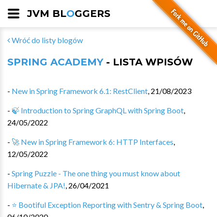
JVM BL
O
GGERS
Wróć do listy blogów
SPRING ACADEMY
- LISTA WPISÓW
-
New in Spring Framework 6.1: RestClient
,
21/08/2023
-
🍃 Introduction to Spring GraphQL with Spring Boot
,
24/05/2022
-
🚀 New in Spring Framework 6: HTTP Interfaces
,
12/05/2022
-
Spring Puzzle - The one thing you must know about
Hibernate & JPA!
,
26/04/2021
-
⭐ Bootiful Exception Reporting with Sentry & Spring Boot
,
06/10/2020