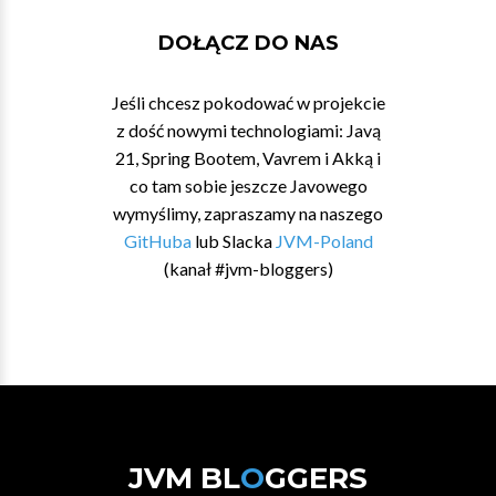
DOŁĄCZ DO NAS
Jeśli chcesz pokodować w projekcie
z dość nowymi technologiami: Javą
21, Spring Bootem, Vavrem i Akką i
co tam sobie jeszcze Javowego
wymyślimy, zapraszamy na naszego
GitHuba
lub Slacka
JVM-Poland
(kanał #jvm-bloggers)
JVM BL
O
GGERS