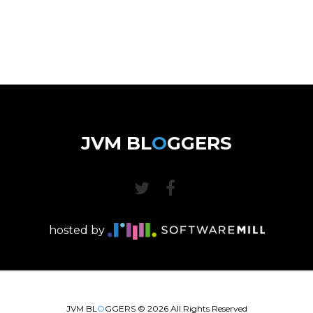
JVM BL
O
GGERS
hosted by
JVM BL
O
GGERS ©
2026
All Rights Reserved