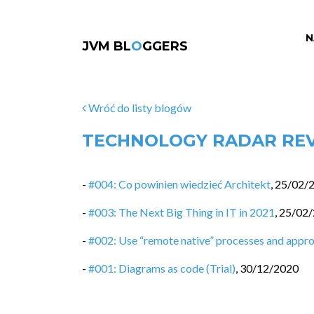
N
JVM BL
O
GGERS
Wróć do listy blogów
TECHNOLOGY RADAR RE
-
#004: Co powinien wiedzieć Architekt
,
25/02/
-
#003: The Next Big Thing in IT in 2021
,
25/02
-
#002: Use “remote native” processes and appr
-
#001: Diagrams as code (Trial)
,
30/12/2020