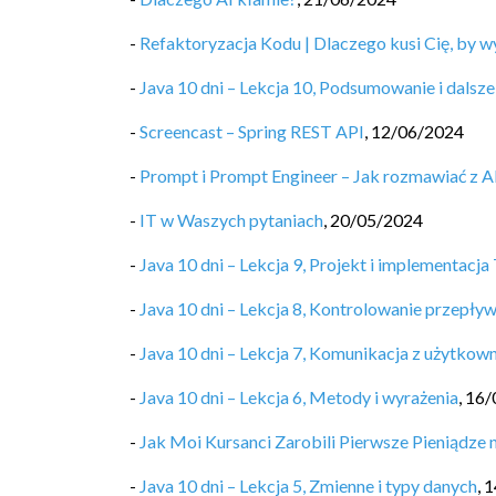
-
Refaktoryzacja Kodu | Dlaczego kusi Cię, by w
-
Java 10 dni – Lekcja 10, Podsumowanie i dalsze
-
Screencast – Spring REST API
,
12/06/2024
-
Prompt i Prompt Engineer – Jak rozmawiać z AI,
-
IT w Waszych pytaniach
,
20/05/2024
-
Java 10 dni – Lekcja 9, Projekt i implementacja 
-
Java 10 dni – Lekcja 8, Kontrolowanie przepły
-
Java 10 dni – Lekcja 7, Komunikacja z użytkow
-
Java 10 dni – Lekcja 6, Metody i wyrażenia
,
16/
-
Jak Moi Kursanci Zarobili Pierwsze Pieniądze
-
Java 10 dni – Lekcja 5, Zmienne i typy danych
,
1