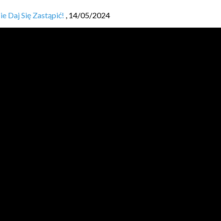
 Daj Się Zastąpić! ️
,
14/05/2024
 naszej aplikacji?
,
13/05/2024
zne, które ułatwiają nam pracę
,
10/05/2024
– aplikacja „Hello World”
,
10/05/2024
anie, program komputerowy i kod źródłowy?
,
10/05/2024
JVM BL
O
GGERS