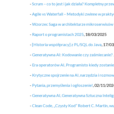
-
Scrum – co to jest i jak działa? Kompletny prz
-
Agile vs Waterfall – Metodyki zwinne w prakty
-
Wzorzec Saga w architekturze mikroserwisów 
-
Raport o programistach 2025
,
18/03/2025
-
[Historia współpracy] z PL/SQL do Java
,
17/03
-
Generatywna AI: Kodowanie czy zaśmiecanie? Ja
-
Era operatorów AI, Programisto kiedy zostan
-
Krytyczne spojrzenie na AI, narzędzia i rozmow
-
Pytania, przemyślenia i ogłoszenie!
,
02/11/202
-
Generatywna AI, Generatywna Sztuczna Intelig
-
Clean Code, „Czysty Kod” Robert C. Martin, w