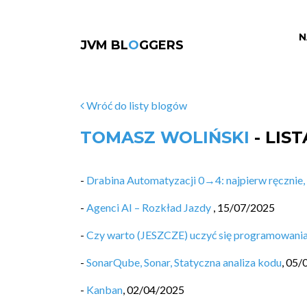
N
JVM BL
O
GGERS
Wróć do listy blogów
TOMASZ WOLIŃSKI
- LIS
-
Drabina Automatyzacji 0→4: najpierw ręcznie,
-
Agenci AI – Rozkład Jazdy
,
15/07/2025
-
Czy warto (JESZCZE) uczyć się programowani
-
SonarQube, Sonar, Statyczna analiza kodu
,
05/
-
Kanban
,
02/04/2025