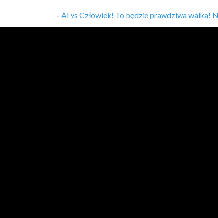
-
AI vs Człowiek! To będzie prawdziwa walka! Nie
-
Java 10 dni – Lekcja 4, Jak wykonywany jest kod
-
Java 10 dni – Lekcja 3, Narzędzia programistyc
-
Java 10 dni – Lekcja 2, Twój pierwszy program 
-
Java 10 dni – Lekcja 1, Co to jest programow
-
Java 10 dni – Start!
,
10/05/2024