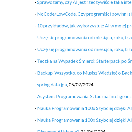
-
Sprawdzamy, czy AI jest rzeczywiście taka inte
-
NoCode/LowCode. Czy programiści powinni si
-
10 przykładów, jak wykorzystuję AI w mojej pr
-
Uczę się programowania od miesiąca, roku, trzec
-
Uczę się programowania od miesiąca, roku, trzec
-
Teczka na Wypadek Śmierci: Starterpack po Ś
-
Backup ️ Wszystko, co Musisz Wiedzieć o Bac
-
spring data jpa
,
05/07/2024
-
Asystent Programowania, Sztuczna Inteligenc
-
Nauka Programowania 100x Szybciej dzięki AI
-
Nauka Programowania 100x Szybciej dzięki AI
-
Dlaczego AI kłamie?
,
21/06/2024