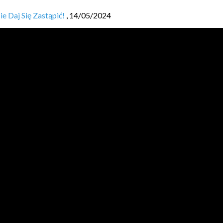
 Daj Się Zastąpić! ️
,
14/05/2024
 naszej aplikacji?
,
13/05/2024
zne, które ułatwiają nam pracę
,
10/05/2024
– aplikacja „Hello World”
,
10/05/2024
anie, program komputerowy i kod źródłowy?
,
10/05/2024
JVM BL
O
GGERS