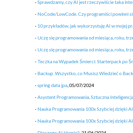
-
Sprawdzamy, czy AI jest rzeczywiście taka inte
-
NoCode/LowCode. Czy programiści powinni si
-
10 przykładów, jak wykorzystuję AI w mojej pr
-
Uczę się programowania od miesiąca, roku, trzec
-
Uczę się programowania od miesiąca, roku, trzec
-
Teczka na Wypadek Śmierci: Starterpack po Ś
-
Backup ️ Wszystko, co Musisz Wiedzieć o Bac
-
spring data jpa
,
05/07/2024
-
Asystent Programowania, Sztuczna Inteligenc
-
Nauka Programowania 100x Szybciej dzięki AI
-
Nauka Programowania 100x Szybciej dzięki AI
-
Dlaczego AI kłamie?
,
21/06/2024