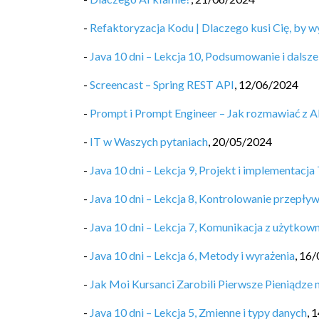
-
Refaktoryzacja Kodu | Dlaczego kusi Cię, by w
-
Java 10 dni – Lekcja 10, Podsumowanie i dalsze
-
Screencast – Spring REST API
,
12/06/2024
-
Prompt i Prompt Engineer – Jak rozmawiać z AI,
-
IT w Waszych pytaniach
,
20/05/2024
-
Java 10 dni – Lekcja 9, Projekt i implementacja 
-
Java 10 dni – Lekcja 8, Kontrolowanie przepły
-
Java 10 dni – Lekcja 7, Komunikacja z użytkow
-
Java 10 dni – Lekcja 6, Metody i wyrażenia
,
16/
-
Jak Moi Kursanci Zarobili Pierwsze Pieniądze
-
Java 10 dni – Lekcja 5, Zmienne i typy danych
,
1