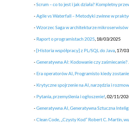
-
Scrum – co to jest i jak działa? Kompletny prz
-
Agile vs Waterfall – Metodyki zwinne w prakty
-
Wzorzec Saga w architekturze mikroserwisów 
-
Raport o programistach 2025
,
18/03/2025
-
[Historia współpracy] z PL/SQL do Java
,
17/03
-
Generatywna AI: Kodowanie czy zaśmiecanie? Ja
-
Era operatorów AI, Programisto kiedy zostan
-
Krytyczne spojrzenie na AI, narzędzia i rozmow
-
Pytania, przemyślenia i ogłoszenie!
,
02/11/202
-
Generatywna AI, Generatywna Sztuczna Intelig
-
Clean Code, „Czysty Kod” Robert C. Martin, w