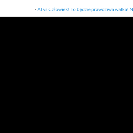
-
AI vs Człowiek! To będzie prawdziwa walka! Nie
-
Java 10 dni – Lekcja 4, Jak wykonywany jest kod
-
Java 10 dni – Lekcja 3, Narzędzia programistyc
-
Java 10 dni – Lekcja 2, Twój pierwszy program 
-
Java 10 dni – Lekcja 1, Co to jest programow
-
Java 10 dni – Start!
,
10/05/2024