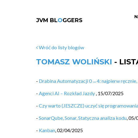
N
JVM BL
O
GGERS
Wróć do listy blogów
TOMASZ WOLIŃSKI
- LIS
-
Drabina Automatyzacji 0→4: najpierw ręcznie,
-
Agenci AI – Rozkład Jazdy
,
15/07/2025
-
Czy warto (JESZCZE) uczyć się programowani
-
SonarQube, Sonar, Statyczna analiza kodu
,
05/
-
Kanban
,
02/04/2025