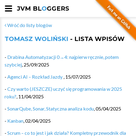
JVM BL
O
GGERS
Wróć do listy blogów
TOMASZ WOLIŃSKI
- LISTA WPISÓW
-
Drabina Automatyzacji 0→4: najpierw ręcznie, potem
szybciej
,
25/09/2025
-
Agenci AI – Rozkład Jazdy
,
15/07/2025
-
Czy warto (JESZCZE) uczyć się programowania w 2025
roku?
,
11/04/2025
-
SonarQube, Sonar, Statyczna analiza kodu
,
05/04/2025
-
Kanban
,
02/04/2025
-
Scrum – co to jest i jak działa? Kompletny przewodnik dla