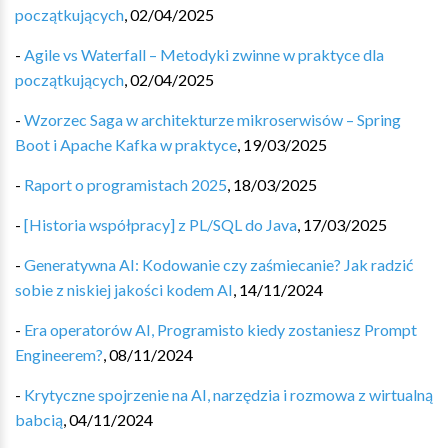
początkujących
,
02/04/2025
-
Agile vs Waterfall – Metodyki zwinne w praktyce dla
początkujących
,
02/04/2025
-
Wzorzec Saga w architekturze mikroserwisów – Spring
Boot i Apache Kafka w praktyce
,
19/03/2025
-
Raport o programistach 2025
,
18/03/2025
-
[Historia współpracy] z PL/SQL do Java
,
17/03/2025
-
Generatywna AI: Kodowanie czy zaśmiecanie? Jak radzić
sobie z niskiej jakości kodem AI
,
14/11/2024
-
Era operatorów AI, Programisto kiedy zostaniesz Prompt
Engineerem?
,
08/11/2024
-
Krytyczne spojrzenie na AI, narzędzia i rozmowa z wirtualną
babcią
,
04/11/2024