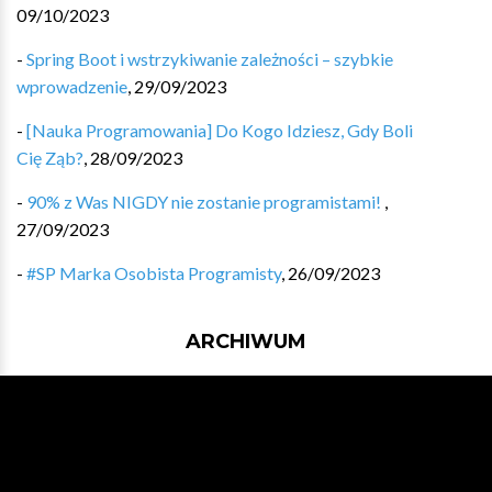
09/10/2023
-
Spring Boot i wstrzykiwanie zależności – szybkie
wprowadzenie
,
29/09/2023
-
[Nauka Programowania] Do Kogo Idziesz, Gdy Boli
Cię Ząb?
,
28/09/2023
-
90% z Was NIGDY nie zostanie programistami!
,
27/09/2023
-
#SP Marka Osobista Programisty
,
26/09/2023
ARCHIWUM
Wydanie #548 - 07/08/2026
Wydanie #547 - 31/07/2026
Wydanie #546 - 24/07/2026
Wydanie #545 - 17/07/2026