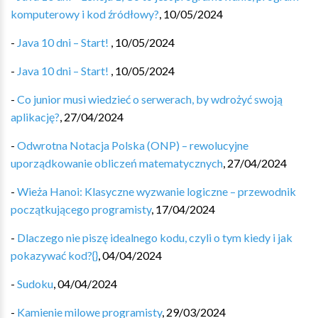
komputerowy i kod źródłowy?
,
10/05/2024
-
Java 10 dni – Start!
,
10/05/2024
-
Java 10 dni – Start!
,
10/05/2024
-
Co junior musi wiedzieć o serwerach, by wdrożyć swoją
aplikację?
,
27/04/2024
-
Odwrotna Notacja Polska (ONP) – rewolucyjne
uporządkowanie obliczeń matematycznych️
,
27/04/2024
-
Wieża Hanoi: Klasyczne wyzwanie logiczne – przewodnik
początkującego programisty
,
17/04/2024
-
Dlaczego nie piszę idealnego kodu, czyli o tym kiedy i jak
pokazywać kod?{}
,
04/04/2024
-
Sudoku
,
04/04/2024
-
Kamienie milowe programisty
,
29/03/2024