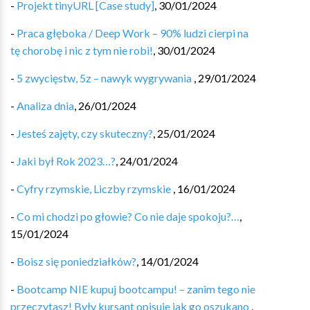
-
Projekt tinyURL️️ [Case study]
,
30/01/2024
-
Praca głęboka / Deep Work – 90% ludzi cierpi na
tę chorobę i nic z tym nie robi!
,
30/01/2024
-
5 zwycięstw, 5z – nawyk wygrywania
,
29/01/2024
-
Analiza dnia
,
26/01/2024
-
Jesteś zajęty, czy skuteczny?
,
25/01/2024
-
Jaki był Rok 2023…?
,
24/01/2024
-
Cyfry rzymskie, Liczby rzymskie
,
16/01/2024
-
Co mi chodzi po głowie? Co nie daje spokoju?…
,
15/01/2024
-
Boisz się poniedziałków?
,
14/01/2024
-
Bootcamp NIE kupuj bootcampu! – zanim tego nie
przeczytasz! Były kursant opisuje jak go oszukano
,