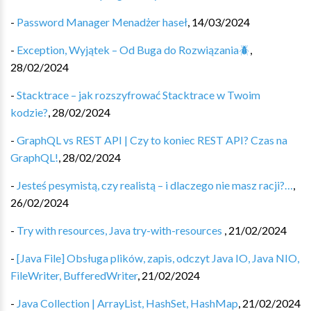
-
Password Manager Menadżer haseł
,
14/03/2024
-
Exception, Wyjątek – Od Buga do Rozwiązania🪲️
,
28/02/2024
-
Stacktrace – jak rozszyfrować Stacktrace w Twoim
kodzie?
,
28/02/2024
-
GraphQL vs REST API | Czy to koniec REST API? Czas na
GraphQL!
,
28/02/2024
-
Jesteś pesymistą, czy realistą – i dlaczego nie masz racji?…
,
26/02/2024
-
Try with resources, Java try-with-resources ‍
,
21/02/2024
-
[Java File] Obsługa plików, zapis, odczyt Java IO, Java NIO,
FileWriter, BufferedWriter
,
21/02/2024
-
Java Collection | ArrayList, HashSet, HashMap
,
21/02/2024