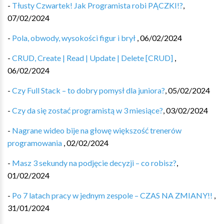
-
Tłusty Czwartek! Jak Programista robi PĄCZKI!?
,
07/02/2024
-
Pola, obwody, wysokości figur i brył
,
06/02/2024
-
CRUD, Create | Read | Update | Delete [CRUD] ️️
,
06/02/2024
-
Czy Full Stack – to dobry pomysł dla juniora?
,
05/02/2024
-
Czy da się zostać programistą w 3 miesiące?
,
03/02/2024
-
Nagrane wideo bije na głowę większość trenerów
programowania
,
02/02/2024
-
Masz 3 sekundy na podjęcie decyzji – co robisz?
,
01/02/2024
-
Po 7 latach pracy w jednym zespole – CZAS NA ZMIANY!!
,
31/01/2024