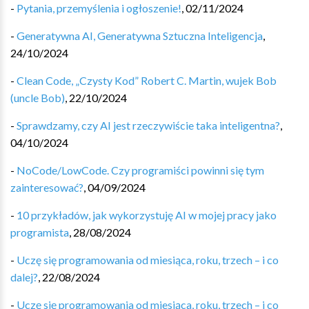
-
Pytania, przemyślenia i ogłoszenie!
,
02/11/2024
-
Generatywna AI, Generatywna Sztuczna Inteligencja
,
24/10/2024
-
Clean Code, „Czysty Kod” Robert C. Martin, wujek Bob
(uncle Bob)
,
22/10/2024
-
Sprawdzamy, czy AI jest rzeczywiście taka inteligentna?
,
04/10/2024
-
NoCode/LowCode. Czy programiści powinni się tym
zainteresować?
,
04/09/2024
-
10 przykładów, jak wykorzystuję AI w mojej pracy jako
programista
,
28/08/2024
-
Uczę się programowania od miesiąca, roku, trzech – i co
dalej?
,
22/08/2024
-
Uczę się programowania od miesiąca, roku, trzech – i co