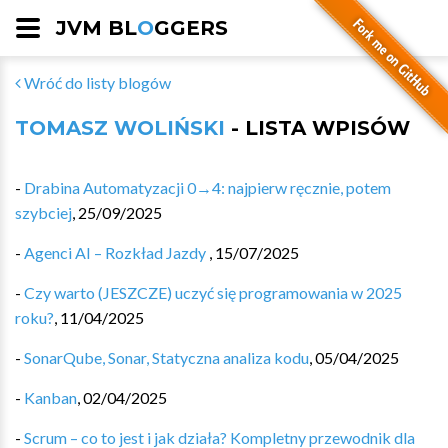
JVM BL
O
GGERS
Wróć do listy blogów
TOMASZ WOLIŃSKI
- LISTA WPISÓW
-
Drabina Automatyzacji 0→4: najpierw ręcznie, potem
szybciej
,
25/09/2025
-
Agenci AI – Rozkład Jazdy
,
15/07/2025
-
Czy warto (JESZCZE) uczyć się programowania w 2025
roku?
,
11/04/2025
-
SonarQube, Sonar, Statyczna analiza kodu
,
05/04/2025
-
Kanban
,
02/04/2025
-
Scrum – co to jest i jak działa? Kompletny przewodnik dla