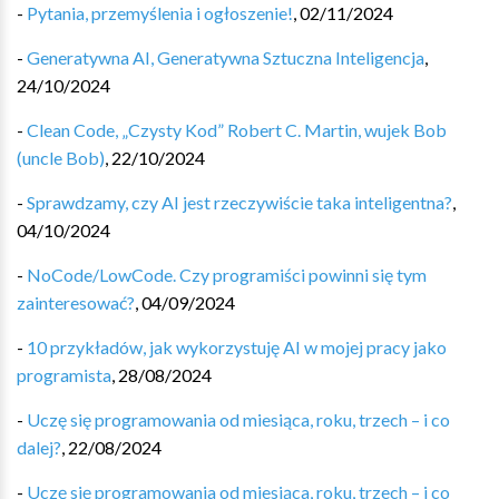
-
Pytania, przemyślenia i ogłoszenie!
,
02/11/2024
-
Generatywna AI, Generatywna Sztuczna Inteligencja
,
24/10/2024
-
Clean Code, „Czysty Kod” Robert C. Martin, wujek Bob
(uncle Bob)
,
22/10/2024
-
Sprawdzamy, czy AI jest rzeczywiście taka inteligentna?
,
04/10/2024
-
NoCode/LowCode. Czy programiści powinni się tym
zainteresować?
,
04/09/2024
-
10 przykładów, jak wykorzystuję AI w mojej pracy jako
programista
,
28/08/2024
-
Uczę się programowania od miesiąca, roku, trzech – i co
dalej?
,
22/08/2024
-
Uczę się programowania od miesiąca, roku, trzech – i co