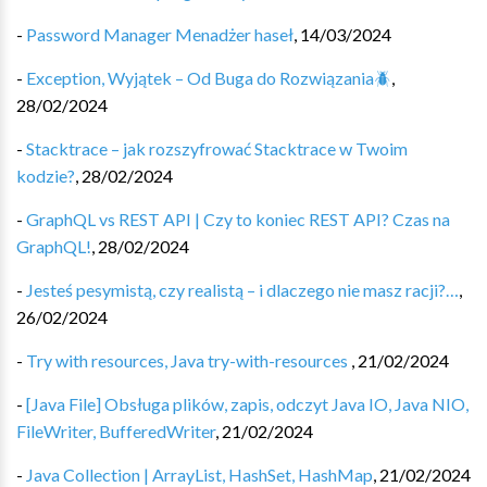
-
Password Manager Menadżer haseł
,
14/03/2024
-
Exception, Wyjątek – Od Buga do Rozwiązania🪲️
,
28/02/2024
-
Stacktrace – jak rozszyfrować Stacktrace w Twoim
kodzie?
,
28/02/2024
-
GraphQL vs REST API | Czy to koniec REST API? Czas na
GraphQL!
,
28/02/2024
-
Jesteś pesymistą, czy realistą – i dlaczego nie masz racji?…
,
26/02/2024
-
Try with resources, Java try-with-resources ‍
,
21/02/2024
-
[Java File] Obsługa plików, zapis, odczyt Java IO, Java NIO,
FileWriter, BufferedWriter
,
21/02/2024
-
Java Collection | ArrayList, HashSet, HashMap
,
21/02/2024