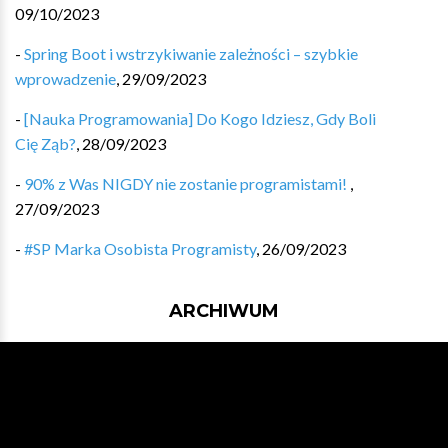
09/10/2023
-
Spring Boot i wstrzykiwanie zależności – szybkie
wprowadzenie
,
29/09/2023
-
[Nauka Programowania] Do Kogo Idziesz, Gdy Boli
Cię Ząb?
,
28/09/2023
-
90% z Was NIGDY nie zostanie programistami!
,
27/09/2023
-
#SP Marka Osobista Programisty
,
26/09/2023
ARCHIWUM
Wydanie #548 - 07/08/2026
Wydanie #547 - 31/07/2026
Wydanie #546 - 24/07/2026
Wydanie #545 - 17/07/2026