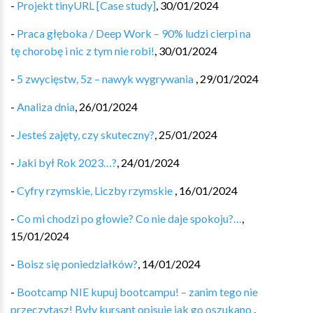
-
Projekt tinyURL️️ [Case study]
,
30/01/2024
-
Praca głęboka / Deep Work – 90% ludzi cierpi na
tę chorobę i nic z tym nie robi!
,
30/01/2024
-
5 zwycięstw, 5z – nawyk wygrywania
,
29/01/2024
-
Analiza dnia
,
26/01/2024
-
Jesteś zajęty, czy skuteczny?
,
25/01/2024
-
Jaki był Rok 2023…?
,
24/01/2024
-
Cyfry rzymskie, Liczby rzymskie
,
16/01/2024
-
Co mi chodzi po głowie? Co nie daje spokoju?…
,
15/01/2024
-
Boisz się poniedziałków?
,
14/01/2024
-
Bootcamp NIE kupuj bootcampu! – zanim tego nie
przeczytasz! Były kursant opisuje jak go oszukano
,