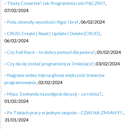
-
Tłusty Czwartek! Jak Programista robi PĄCZKI!?
,
07/02/2024
-
Pola, obwody, wysokości figur i brył
,
06/02/2024
-
CRUD, Create | Read | Update | Delete [CRUD] ️️
,
06/02/2024
-
Czy Full Stack – to dobry pomysł dla juniora?
,
05/02/2024
-
Czy da się zostać programistą w 3 miesiące?
,
03/02/2024
-
Nagrane wideo bije na głowę większość trenerów
programowania
,
02/02/2024
-
Masz 3 sekundy na podjęcie decyzji – co robisz?
,
01/02/2024
-
Po 7 latach pracy w jednym zespole – CZAS NA ZMIANY!!
,
31/01/2024