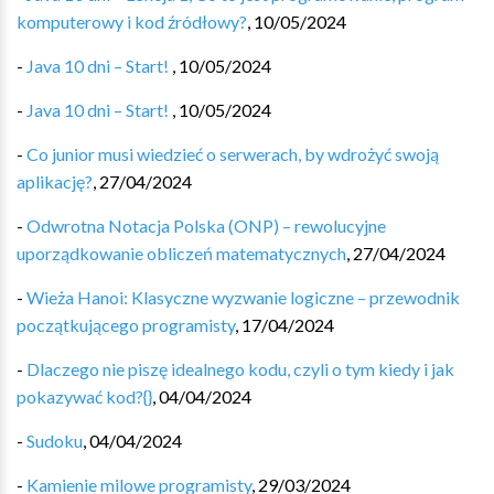
komputerowy i kod źródłowy?
,
10/05/2024
-
Java 10 dni – Start!
,
10/05/2024
-
Java 10 dni – Start!
,
10/05/2024
-
Co junior musi wiedzieć o serwerach, by wdrożyć swoją
aplikację?
,
27/04/2024
-
Odwrotna Notacja Polska (ONP) – rewolucyjne
uporządkowanie obliczeń matematycznych️
,
27/04/2024
-
Wieża Hanoi: Klasyczne wyzwanie logiczne – przewodnik
początkującego programisty
,
17/04/2024
-
Dlaczego nie piszę idealnego kodu, czyli o tym kiedy i jak
pokazywać kod?{}
,
04/04/2024
-
Sudoku
,
04/04/2024
-
Kamienie milowe programisty
,
29/03/2024