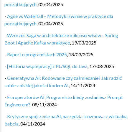
początkujących
,
02/04/2025
-
Agile vs Waterfall – Metodyki zwinne w praktyce dla
początkujących
,
02/04/2025
-
Wzorzec Saga w architekturze mikroserwisów – Spring
Boot i Apache Kafka w praktyce
,
19/03/2025
-
Raport o programistach 2025
,
18/03/2025
-
[Historia współpracy] z PL/SQL do Java
,
17/03/2025
-
Generatywna AI: Kodowanie czy zaśmiecanie? Jak radzić
sobie z niskiej jakości kodem AI
,
14/11/2024
-
Era operatorów AI, Programisto kiedy zostaniesz Prompt
Engineerem?
,
08/11/2024
-
Krytyczne spojrzenie na AI, narzędzia i rozmowa z wirtualną
babcią
,
04/11/2024