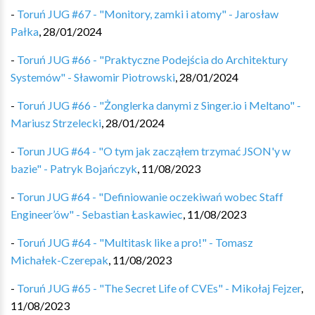
-
Toruń JUG #67 - "Monitory, zamki i atomy" - Jarosław
Pałka
,
28/01/2024
-
Toruń JUG #66 - "Praktyczne Podejścia do Architektury
Systemów" - Sławomir Piotrowski
,
28/01/2024
-
Toruń JUG #66 - "Żonglerka danymi z Singer.io i Meltano" -
Mariusz Strzelecki
,
28/01/2024
-
Torun JUG #64 - "O tym jak zacząłem trzymać JSON'y w
bazie" - Patryk Bojańczyk
,
11/08/2023
-
Torun JUG #64 - "Definiowanie oczekiwań wobec Staff
Engineer’ów" - Sebastian Łaskawiec
,
11/08/2023
-
Toruń JUG #64 - "Multitask like a pro!" - Tomasz
Michałek-Czerepak
,
11/08/2023
-
Toruń JUG #65 - "The Secret Life of CVEs" - Mikołaj Fejzer
,
11/08/2023