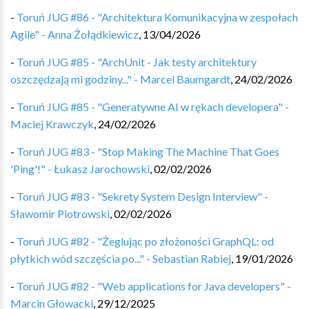
-
Toruń JUG #86 - "Architektura Komunikacyjna w zespołach
Agile" - Anna Żołądkiewicz
,
13/04/2026
-
Toruń JUG #85 - "ArchUnit - Jak testy architektury
oszczędzają mi godziny..." - Marcel Baumgardt
,
24/02/2026
-
Toruń JUG #85 - "Generatywne AI w rękach developera" -
Maciej Krawczyk
,
24/02/2026
-
Toruń JUG #83 - "Stop Making The Machine That Goes
'Ping'!" - Łukasz Jarochowski
,
02/02/2026
-
Toruń JUG #83 - "Sekrety System Design Interview" -
Sławomir Piotrowski
,
02/02/2026
-
Toruń JUG #82 - "Żeglując po złożoności GraphQL: od
płytkich wód szczęścia po..." - Sebastian Rabiej
,
19/01/2026
-
Toruń JUG #82 - "Web applications for Java developers" -
Marcin Głowacki
,
29/12/2025