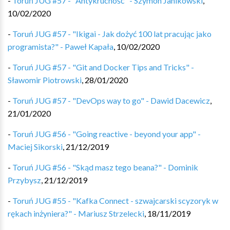
-
Toruń JUG #57 - "Antykruchość" - Szymon Janikowski
,
10/02/2020
-
Toruń JUG #57 - "Ikigai - Jak dożyć 100 lat pracując jako
programista?" - Paweł Kapała
,
10/02/2020
-
Toruń JUG #57 - "Git and Docker Tips and Tricks" -
Sławomir Piotrowski
,
28/01/2020
-
Toruń JUG #57 - "DevOps way to go" - Dawid Dacewicz
,
21/01/2020
-
Toruń JUG #56 - "Going reactive - beyond your app" -
Maciej Sikorski
,
21/12/2019
-
Toruń JUG #56 - "Skąd masz tego beana?" - Dominik
Przybysz
,
21/12/2019
-
Toruń JUG #55 - "Kafka Connect - szwajcarski scyzoryk w
rękach inżyniera?" - Mariusz Strzelecki
,
18/11/2019