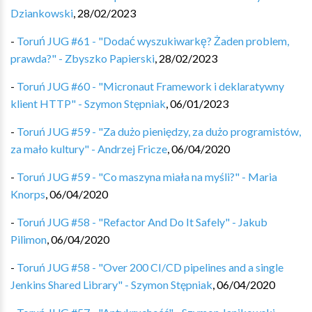
Dziankowski
,
28/02/2023
-
Toruń JUG #61 - "Dodać wyszukiwarkę? Żaden problem,
prawda?" - Zbyszko Papierski
,
28/02/2023
-
Toruń JUG #60 - "Micronaut Framework i deklaratywny
klient HTTP" - Szymon Stępniak
,
06/01/2023
-
Toruń JUG #59 - "Za dużo pieniędzy, za dużo programistów,
za mało kultury" - Andrzej Fricze
,
06/04/2020
-
Toruń JUG #59 - "Co maszyna miała na myśli?" - Maria
Knorps
,
06/04/2020
-
Toruń JUG #58 - "Refactor And Do It Safely" - Jakub
Pilimon
,
06/04/2020
-
Toruń JUG #58 - "Over 200 CI/CD pipelines and a single
Jenkins Shared Library" - Szymon Stępniak
,
06/04/2020