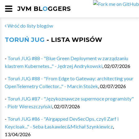
JVM BL
O
GGERS
Wróć do listy blogów
TORUŃ JUG
- LISTA WPISÓW
-
Toruń JUG #88 - "Blue Green Deployment w zarządzaniu
klastrem Kubernetes..." - Jędrzej Andrykowski
,
02/07/2026
-
Toruń JUG #88 - "From Edge to Gateway: architecting your
OpenTelemetry Collector..." - Marcin Stożek
,
02/07/2026
-
Toruń JUG #87 - "Językoznawcze supermoce programisty"
- Piotr Wereszczyński
,
02/07/2026
-
Toruń JUG #86 - "Airgapped DevSecOps, czyli Zarf i
Keycloak..." - Seba Łaskawiec&Michał Szynkiewicz
,
13/04/2026