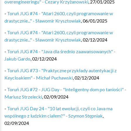
overengineeringu" - Cezary Krzyżanowski
,
27/01/2025
-
Toruń JUG #74 - "Atari 2600, czyli programowanie w
drastycznie..." - Sławomir Krysztowiak
,
06/01/2025
-
Toruń JUG #74 - "Atari 2600, czyli programowanie w
drastycznie..." - Sławomir Krysztowiak
,
02/12/2024
-
Toruń JUG #74 - "Java dla średnio zaawansowanych" -
Jakub Gardo
,
02/12/2024
-
Toruń JUG #73 - "Praktyczne przykłady autentykacji z
Keycloakiem" - Michał Puchawski
,
02/12/2024
-
Toruń JUG #72 - JUG Day - "Inteligentny dom po taniości" -
Mariusz Strzelecki
,
02/09/2024
-
Toruń JUG Day 24 - "10 lat ewolucji, czyli co Java ma
wspólnego z ludzkim ciałem?" - Szymon Stępniak
,
02/09/2024