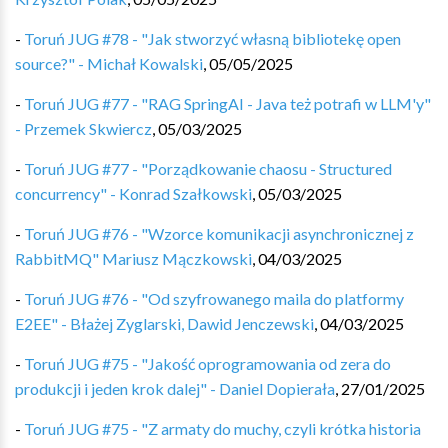
-
Toruń JUG #78 - "Jak stworzyć własną bibliotekę open
source?" - Michał Kowalski
,
05/05/2025
-
Toruń JUG #77 - "RAG SpringAI - Java też potrafi w LLM'y"
- Przemek Skwiercz
,
05/03/2025
-
Toruń JUG #77 - "Porządkowanie chaosu - Structured
concurrency" - Konrad Szałkowski
,
05/03/2025
-
Toruń JUG #76 - "Wzorce komunikacji asynchronicznej z
RabbitMQ" Mariusz Mączkowski
,
04/03/2025
-
Toruń JUG #76 - "Od szyfrowanego maila do platformy
E2EE" - Błażej Zyglarski, Dawid Jenczewski
,
04/03/2025
-
Toruń JUG #75 - "Jakość oprogramowania od zera do
produkcji i jeden krok dalej" - Daniel Dopierała
,
27/01/2025
-
Toruń JUG #75 - "Z armaty do muchy, czyli krótka historia