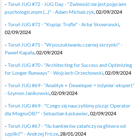
-
Toruń JUG #72 - JUG Day - "Zwinność nie jest pojęciem
psychologicznym (...)" - Adam Michalczyk
,
02/09/2024
-
Toruń JUG #71 - "Kopiąc Trufle" - Artur Skowronski
,
02/09/2024
-
Toruń JUG #71 - "W poszukiwaniu czarnej skrzynki" -
Paweł Kapała
,
02/09/2024
-
Toruń JUG #70 - "Architecting for Success and Optimizing
for Longer Runways" - Wojciech Orzechowski
,
02/09/2024
-
Toruń JUG #69 - “Analityk + Deweloper = Inżynier-ekspert”
- Szymon Janikowski
,
02/09/2024
-
Toruń JUG #69 - "Czego się nauczyliśmy pisząc Operator
dla MognoDB?" - Sebastian Łaskawiec
,
02/09/2024
-
Toruń JUG #67 - "Ilu bankierów zatańczy na główce od
szpilki?" - Andrzej Fricze
,
28/01/2024