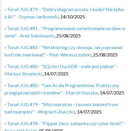
-
Toruń JUG #79 - "Dobry diagram prosto z kodu? Nie tylko
z AI!" - Szymon Janikowski
,
14/10/2025
-
Toruń JUG #81 - "Programowanie zorientowanie na dane w
Javie" - Arek Sokołowski
,
25/08/2025
-
Toruń JUG #81 - "Refaktoring czy obsesja. Jak poprawiać
kod i nie zwariować" - Piotr Wereszczyński
,
25/08/2025
-
Toruń JUG #80 - "SQLite i DuckDB - małe jest piękne" -
Mariusz Strzelecki
,
14/07/2025
-
Toruń JUG #80 - "Gen AI dla Programistów: Praktyczny
przegląd narzędzi i trendów" - Marcin Szyszko
,
14/07/2025
-
Toruń JUG #79 - "Microservices - Lessons learned from
bad examples" - Wojciech Znaczko
,
14/07/2025
-
Toruń JUG #78 - "Flipper Zero: zabawka czy cyber broń?" -
Krzysztof Polak
,
05/05/2025