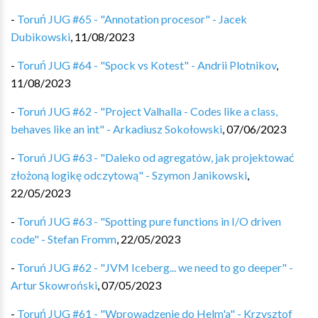
-
Toruń JUG #65 - "Annotation procesor" - Jacek
Dubikowski
,
11/08/2023
-
Toruń JUG #64 - "Spock vs Kotest" - Andrii Plotnikov
,
11/08/2023
-
Toruń JUG #62 - "Project Valhalla - Codes like a class,
behaves like an int" - Arkadiusz Sokołowski
,
07/06/2023
-
Toruń JUG #63 - "Daleko od agregatów, jak projektować
złożoną logikę odczytową" - Szymon Janikowski
,
22/05/2023
-
Toruń JUG #63 - "Spotting pure functions in I/O driven
code" - Stefan Fromm
,
22/05/2023
-
Toruń JUG #62 - "JVM Iceberg... we need to go deeper" -
Artur Skowroński
,
07/05/2023
-
Toruń JUG #61 - "Wprowadzenie do Helm'a" - Krzysztof