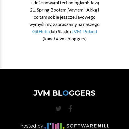
z dość nowymi technologiami: Javą
21, Spring Bootem, Vavrem i Akką i
co tam sobie jeszcze Javowego
wymyślimy, zapraszamy na naszego
GitHuba
lub Slacka
JVM-Poland
(kanał #jvm-bloggers)
JVM BL
O
GGERS
hosted by