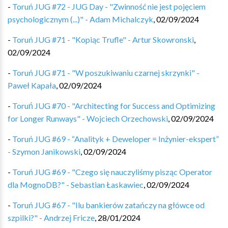
-
Toruń JUG #72 - JUG Day - "Zwinność nie jest pojęciem
psychologicznym (...)" - Adam Michalczyk
,
02/09/2024
-
Toruń JUG #71 - "Kopiąc Trufle" - Artur Skowronski
,
02/09/2024
-
Toruń JUG #71 - "W poszukiwaniu czarnej skrzynki" -
Paweł Kapała
,
02/09/2024
-
Toruń JUG #70 - "Architecting for Success and Optimizing
for Longer Runways" - Wojciech Orzechowski
,
02/09/2024
-
Toruń JUG #69 - “Analityk + Deweloper = Inżynier-ekspert”
- Szymon Janikowski
,
02/09/2024
-
Toruń JUG #69 - "Czego się nauczyliśmy pisząc Operator
dla MognoDB?" - Sebastian Łaskawiec
,
02/09/2024
-
Toruń JUG #67 - "Ilu bankierów zatańczy na główce od
szpilki?" - Andrzej Fricze
,
28/01/2024