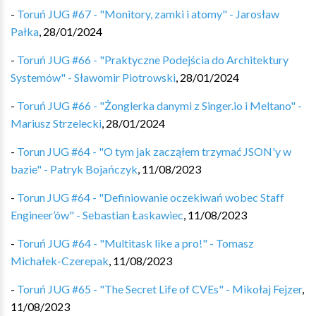
-
Toruń JUG #67 - "Monitory, zamki i atomy" - Jarosław
Pałka
,
28/01/2024
-
Toruń JUG #66 - "Praktyczne Podejścia do Architektury
Systemów" - Sławomir Piotrowski
,
28/01/2024
-
Toruń JUG #66 - "Żonglerka danymi z Singer.io i Meltano" -
Mariusz Strzelecki
,
28/01/2024
-
Torun JUG #64 - "O tym jak zacząłem trzymać JSON'y w
bazie" - Patryk Bojańczyk
,
11/08/2023
-
Torun JUG #64 - "Definiowanie oczekiwań wobec Staff
Engineer’ów" - Sebastian Łaskawiec
,
11/08/2023
-
Toruń JUG #64 - "Multitask like a pro!" - Tomasz
Michałek-Czerepak
,
11/08/2023
-
Toruń JUG #65 - "The Secret Life of CVEs" - Mikołaj Fejzer
,
11/08/2023