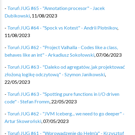
-
Toruń JUG #65 - "Annotation procesor" - Jacek
Dubikowski
,
11/08/2023
-
Toruń JUG #64 - "Spock vs Kotest" - Andrii Plotnikov
,
11/08/2023
-
Toruń JUG #62 - "Project Valhalla - Codes like a class,
behaves like an int" - Arkadiusz Sokołowski
,
07/06/2023
-
Toruń JUG #63 - "Daleko od agregatów, jak projektować
złożoną logikę odczytową" - Szymon Janikowski
,
22/05/2023
-
Toruń JUG #63 - "Spotting pure functions in I/O driven
code" - Stefan Fromm
,
22/05/2023
-
Toruń JUG #62 - "JVM Iceberg... we need to go deeper" -
Artur Skowroński
,
07/05/2023
-
Toruń JUG #61 - "Wprowadzenie do Helm'a" - Krzysztof