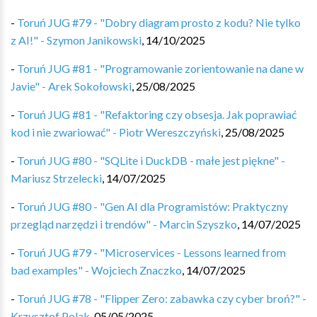
-
Toruń JUG #79 - "Dobry diagram prosto z kodu? Nie tylko
z AI!" - Szymon Janikowski
,
14/10/2025
-
Toruń JUG #81 - "Programowanie zorientowanie na dane w
Javie" - Arek Sokołowski
,
25/08/2025
-
Toruń JUG #81 - "Refaktoring czy obsesja. Jak poprawiać
kod i nie zwariować" - Piotr Wereszczyński
,
25/08/2025
-
Toruń JUG #80 - "SQLite i DuckDB - małe jest piękne" -
Mariusz Strzelecki
,
14/07/2025
-
Toruń JUG #80 - "Gen AI dla Programistów: Praktyczny
przegląd narzędzi i trendów" - Marcin Szyszko
,
14/07/2025
-
Toruń JUG #79 - "Microservices - Lessons learned from
bad examples" - Wojciech Znaczko
,
14/07/2025
-
Toruń JUG #78 - "Flipper Zero: zabawka czy cyber broń?" -
Krzysztof Polak
,
05/05/2025