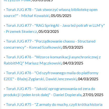
-
Toruń JUG #78 - "Jak stworzyć własną bibliotekę open
source?" - Michał Kowalski
,
05/05/2025
-
Toruń JUG #77 - "RAG SpringAI - Java też potrafi w LLM'y"
- Przemek Skwiercz
,
05/03/2025
-
Toruń JUG #77 - "Porządkowanie chaosu - Structured
concurrency" - Konrad Szałkowski
,
05/03/2025
-
Toruń JUG #76 - "Wzorce komunikacji asynchronicznej z
RabbitMQ" Mariusz Mączkowski
,
04/03/2025
-
Toruń JUG #76 - "Od szyfrowanego maila do platformy
E2EE" - Błażej Zyglarski, Dawid Jenczewski
,
04/03/2025
-
Toruń JUG #75 - "Jakość oprogramowania od zera do
produkcji i jeden krok dalej" - Daniel Dopierała
,
27/01/2025
-
Toruń JUG #75 - "Z armaty do muchy, czyli krótka historia