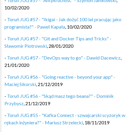
-
Toruń JUG #57 - "Antykruchość" - Szymon Janikowski
,
10/02/2020
-
Toruń JUG #57 - "Ikigai - Jak dożyć 100 lat pracując jako
programista?" - Paweł Kapała
,
10/02/2020
-
Toruń JUG #57 - "Git and Docker Tips and Tricks" -
Sławomir Piotrowski
,
28/01/2020
-
Toruń JUG #57 - "DevOps way to go" - Dawid Dacewicz
,
21/01/2020
-
Toruń JUG #56 - "Going reactive - beyond your app" -
Maciej Sikorski
,
21/12/2019
-
Toruń JUG #56 - "Skąd masz tego beana?" - Dominik
Przybysz
,
21/12/2019
-
Toruń JUG #55 - "Kafka Connect - szwajcarski scyzoryk w
rękach inżyniera?" - Mariusz Strzelecki
,
18/11/2019