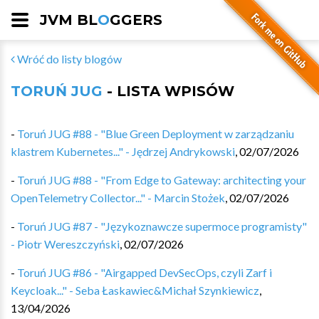
JVM BL
O
GGERS
Wróć do listy blogów
TORUŃ JUG
- LISTA WPISÓW
-
Toruń JUG #88 - "Blue Green Deployment w zarządzaniu
klastrem Kubernetes..." - Jędrzej Andrykowski
,
02/07/2026
-
Toruń JUG #88 - "From Edge to Gateway: architecting your
OpenTelemetry Collector..." - Marcin Stożek
,
02/07/2026
-
Toruń JUG #87 - "Językoznawcze supermoce programisty"
- Piotr Wereszczyński
,
02/07/2026
-
Toruń JUG #86 - "Airgapped DevSecOps, czyli Zarf i
Keycloak..." - Seba Łaskawiec&Michał Szynkiewicz
,
13/04/2026