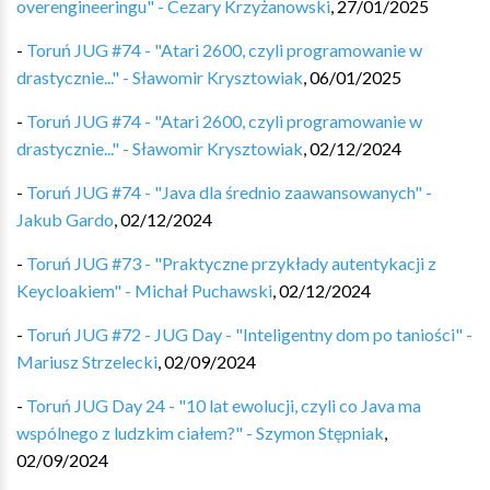
overengineeringu" - Cezary Krzyżanowski
,
27/01/2025
-
Toruń JUG #74 - "Atari 2600, czyli programowanie w
drastycznie..." - Sławomir Krysztowiak
,
06/01/2025
-
Toruń JUG #74 - "Atari 2600, czyli programowanie w
drastycznie..." - Sławomir Krysztowiak
,
02/12/2024
-
Toruń JUG #74 - "Java dla średnio zaawansowanych" -
Jakub Gardo
,
02/12/2024
-
Toruń JUG #73 - "Praktyczne przykłady autentykacji z
Keycloakiem" - Michał Puchawski
,
02/12/2024
-
Toruń JUG #72 - JUG Day - "Inteligentny dom po taniości" -
Mariusz Strzelecki
,
02/09/2024
-
Toruń JUG Day 24 - "10 lat ewolucji, czyli co Java ma
wspólnego z ludzkim ciałem?" - Szymon Stępniak
,
02/09/2024