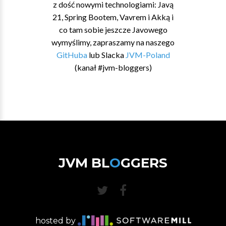
z dość nowymi technologiami: Javą
21, Spring Bootem, Vavrem i Akką i
co tam sobie jeszcze Javowego
wymyślimy, zapraszamy na naszego
GitHuba
lub Slacka
JVM-Poland
(kanał #jvm-bloggers)
JVM BL
O
GGERS
hosted by