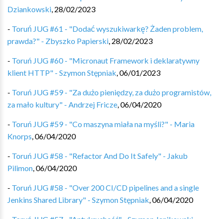
Dziankowski
,
28/02/2023
-
Toruń JUG #61 - "Dodać wyszukiwarkę? Żaden problem,
prawda?" - Zbyszko Papierski
,
28/02/2023
-
Toruń JUG #60 - "Micronaut Framework i deklaratywny
klient HTTP" - Szymon Stępniak
,
06/01/2023
-
Toruń JUG #59 - "Za dużo pieniędzy, za dużo programistów,
za mało kultury" - Andrzej Fricze
,
06/04/2020
-
Toruń JUG #59 - "Co maszyna miała na myśli?" - Maria
Knorps
,
06/04/2020
-
Toruń JUG #58 - "Refactor And Do It Safely" - Jakub
Pilimon
,
06/04/2020
-
Toruń JUG #58 - "Over 200 CI/CD pipelines and a single
Jenkins Shared Library" - Szymon Stępniak
,
06/04/2020